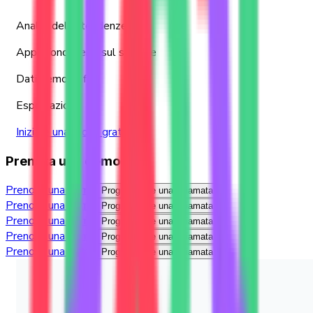
Analisi delle tendenze
Approfondimenti sul settore
Dati demografici
Esportazioni
Iniziare una prova gratuita
Prenota una demo
Prenota una demo
Programmare una chiamata
Prenota una demo
Programmare una chiamata
Prenota una demo
Programmare una chiamata
Prenota una demo
Programmare una chiamata
Prenota una demo
Programmare una chiamata