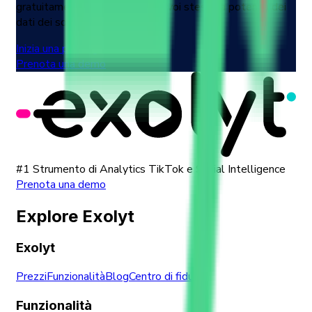
gratuitamente e sperimentate voi stessi la potenza dei
dati dei social media.
Inizia una prova gratuita
Prenota una demo
#1 Strumento di Analytics TikTok e Social Intelligence
Prenota una demo
Explore Exolyt
Exolyt
Prezzi
Funzionalità
Blog
Centro di fiducia
Funzionalità