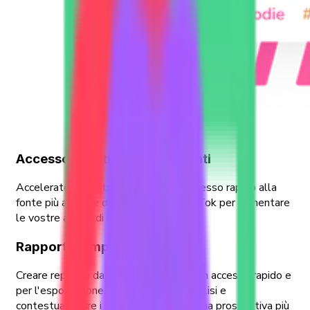
Accesso ai dati TikTok rilevanti
Accelerate la vostra ricerca con un accesso rapido alla
fonte più ampia e di qualità di dati TikTok per alimentare
le vostre analisi di social insights.
Rapporti completi aggregati
Creare report e dashboard di dati per un accesso rapido e
per l'esportazione, per alimentare l'analisi e
contestualizzare i risultati chiave con una prospettiva più