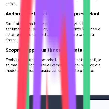
ampia.
Andare oltre le statistiche sulle prestazioni
Sfruttate le analisi pre-popolate di Exolyt sul
sentimento del pubblico, sul coinvolgimento nei video e
sulle tendenze del settore per alimentare la vostra
ricerca.
Scoprire opportunità non sfruttate
Exolyt può aiutare a scoprire le narrazioni sottostanti, le
sfumature socioculturali e i cambiamenti del settore e a
modellare la vostra analisi con un contesto più ricco.