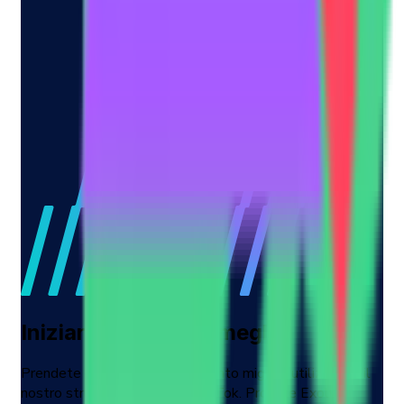
Iniziare a investire meglio
Prendete decisioni di investimento migliori utilizzando il
nostro strumento di analisi TikTok. Provate Exolyt