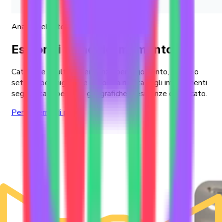
Analisi delle tendenze
Esplora i trend del momento
Catturate le ultime tendenze per argomento, paese o
settore per migliorare la vostra ricerca sugli investimenti
segmentata per aree geografiche o esigenze di mercato.
Per saperne di più