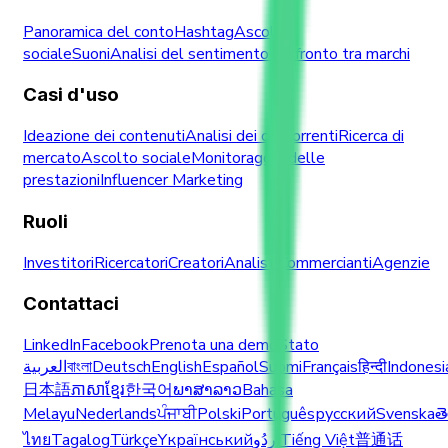
Panoramica del conto
Hashtag
Ascolto
sociale
Suoni
Analisi del sentimento
Confronto tra marchi
Casi d'uso
Ideazione dei contenuti
Analisi dei concorrenti
Ricerca di
mercato
Ascolto sociale
Monitoraggio delle
prestazioni
Influencer Marketing
Ruoli
Investitori
Ricercatori
Creatori
Analisti
Commercianti
Agenzie
Contattaci
LinkedIn
Facebook
Prenota una demo
Stato
العربية
বাংলা
Deutsch
English
Español
Suomi
Français
हिन्दी
Indonesi
日本語
ភាសាខ្មែរ
한국어
ພາສາລາວ
Bahasa
Melayu
Nederlands
ਪੰਜਾਬੀ
Polski
Português
русский
Svenska
త
ไทย
Tagalog
Türkçe
Yкраїнський
اُردُو
Tiếng Việt
普通话