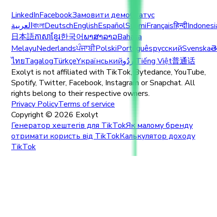
LinkedIn
Facebook
Замовити демо
Статус
العربية
বাংলা
Deutsch
English
Español
Suomi
Français
हिन्दी
Indonesi
日本語
ភាសាខ្មែរ
한국어
ພາສາລາວ
Bahasa
Melayu
Nederlands
ਪੰਜਾਬੀ
Polski
Português
русский
Svenska
త
ไทย
Tagalog
Türkçe
Yкраїнський
اُردُو
Tiếng Việt
普通话
Exolyt is not affiliated with TikTok, Bytedance, YouTube,
Spotify, Twitter, Facebook, Instagram or Snapchat. All
rights belong to their respective owners.
Privacy Policy
Terms of service
Copyright ©
2026
Exolyt
Генератор хештегів для TikTok
Як малому бренду
отримати користь від TikTok
Калькулятор доходу
TikTok