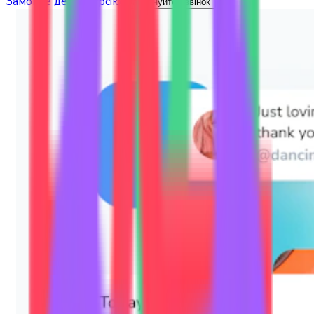
Замовте демо-версію
Заплануйте дзвінок