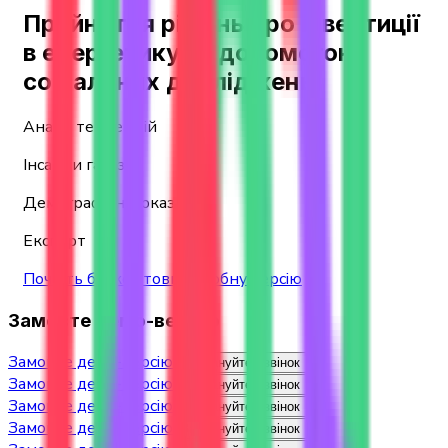
Прийняття рішень про інвестиції
в енергетику за допомогою
соціальних досліджень
Аналіз тенденцій
Інсайди галузі
Демографічні показники
Експорт
Почніть безкоштовну пробну версію
Замовте демо-версію
Замовте демо-версію
Заплануйте дзвінок
Замовте демо-версію
Заплануйте дзвінок
Замовте демо-версію
Заплануйте дзвінок
Замовте демо-версію
Заплануйте дзвінок