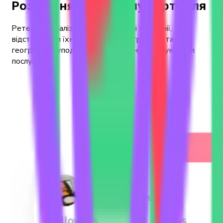
Розуміння потенціалу портфеля
Ретельно аналізуйте портфельні компанії,
відстежуючи їхні рахунки, демографічні та
географічні уподобання щодо їхніх продуктів чи
послуг.