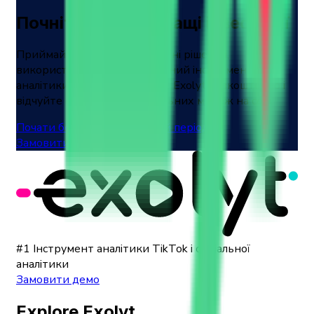
Почніть робити кращі інвестиції
Приймайте кращі інвестиційні рішення,
використовуючи наш провідний інструмент
аналітики TikTok. Спробуйте Exolyt безкоштовно і
відчуйте силу даних з соціальних мереж на собі.
Почати безплатний пробний період
Замовити демо
#1 Інструмент аналітики TikTok і соціальної
аналітики
Замовити демо
Explore Exolyt