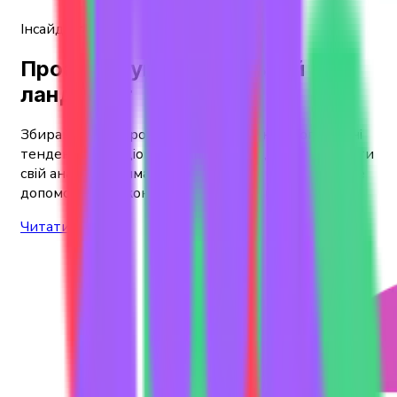
Інсайди галузі
Проаналізуйте соціальний
ландшафт
Збирайте дані про галузеві показники, географічні
тенденції та соціокультурні нюанси, щоб поглибити
свій аналіз і отримати більш глибоке розуміння, яке
допоможе вдосконалити інвестиційні стратегії.
Читати далі