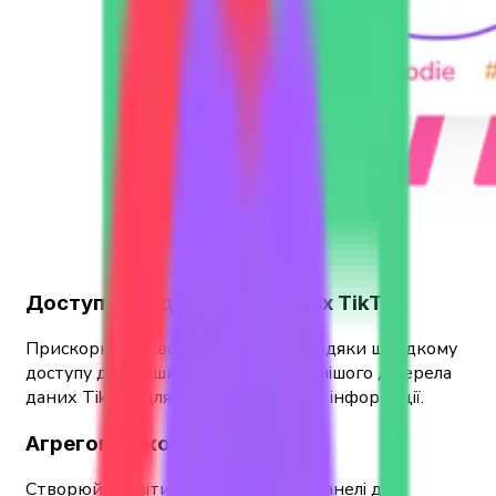
Доступ до відповідних даних TikTok
Прискорюйте свої дослідження завдяки швидкому
доступу до найширшого та найякіснішого джерела
даних TikTok для аналізу соціальної інформації.
Агреговані комплексні звіти
Створюйте звіти та інформаційні панелі для