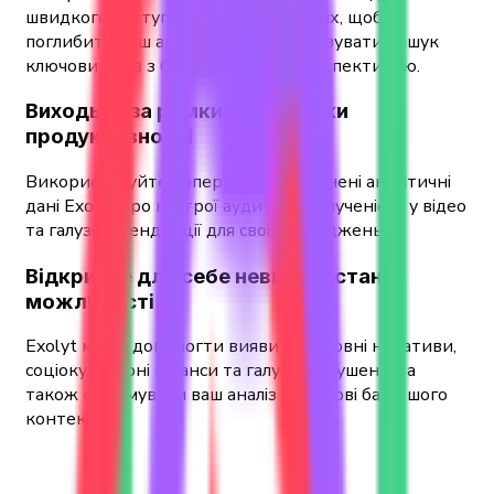
швидкого доступу та експорту даних, щоб
поглибити ваш аналіз і контекстуалізувати пошук
ключових слів з більш широкою перспективою.
Виходьте за рамки статистики
продуктивності
Використовуйте попередньо заповнені аналітичні
дані Exolyt про настрої аудиторії, залученість у відео
та галузеві тенденції для своїх досліджень.
Відкрийте для себе невикористані
можливості
Exolyt може допомогти виявити основні наративи,
соціокультурні нюанси та галузеві зрушення, а
також сформувати ваш аналіз на основі багатшого
контексту.