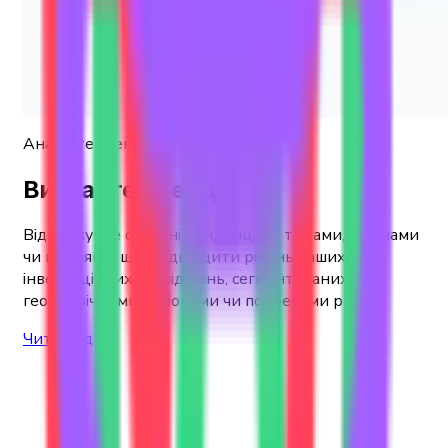
Аналіз тенденцій
Вивчайте тренди
Відстежуйте останні тенденції за темами, країнами
чи галузями, щоб підвищити рівень ваших
інвестиційних досліджень, сегментованих за
географічними регіонами чи потребами ринку.
Читати далі