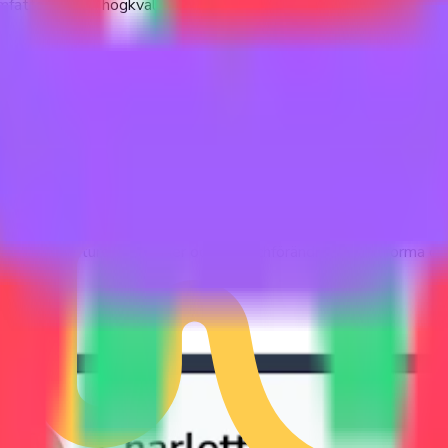
attande och högkvalitativa källan till TikTok-data för att driva 
mst och export för att underbygga din analys och kontextualise
slor, videoengagemang och branschtrender för att driva din forsk
ser, sociokulturella nyanser och branschförändringar och forma d