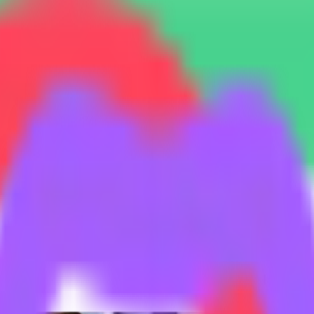
lförvaltning
 från TikTok för kvalitetsresultat. Upptäck nya investeringsmöjlig