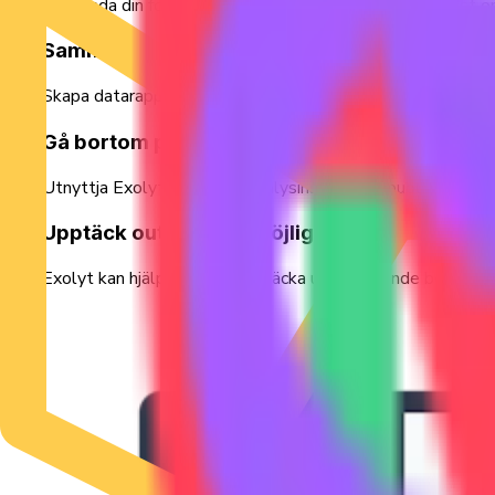
Påskynda din forskning med snabb tillgång till den mest omf
Sammanställa omfattande rapporter
Skapa datarapporter och instrumentpaneler för snabb åtko
Gå bortom prestandastatistik
Utnyttja Exolyts förfyllda analysinsikter om publikens kän
Upptäck outnyttjade möjligheter
Exolyt kan hjälpa dig att upptäcka underliggande berättel