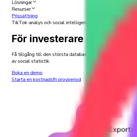
Lösningar
Resurser
Prissättning
TikTok-analys och social intelligens
För investerare och kapita
Få tillgång till den största databasen med sociala insikter
av social statistik.
Boka en demo
Starta en kostnadsfri provperiod