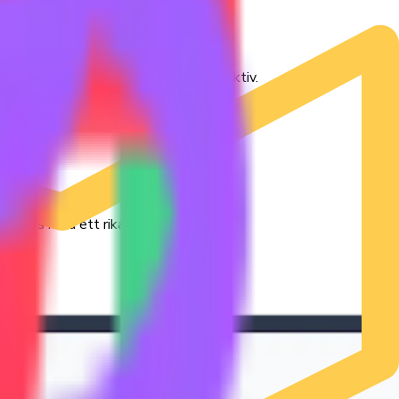
din sociala insiktsanalys.
ra nyckelfynd med ett bredare perspektiv.
ning.
in analys med ett rikare sammanhang.