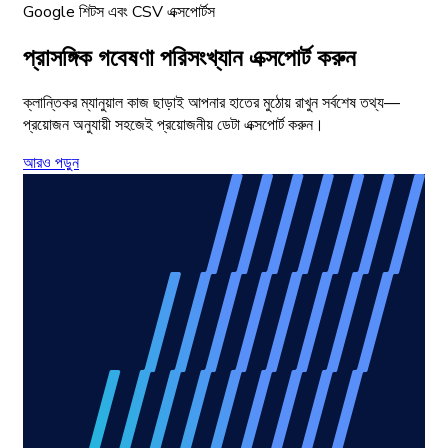
Google শিটস এবং CSV এক্সপোর্টস
প্রাসঙ্গিক গবেষণা পরিসংখ্যান এক্সপোর্ট করুন
ক্লান্তিকর ম্যানুয়াল কাজ ছাড়াই আপনার হাতের মুঠোয় রাখুন সর্বশেষ তথ্য—
প্রয়োজন অনুযায়ী সহজেই প্রয়োজনীয় ডেটা এক্সপোর্ট করুন।
আরও পড়ুন