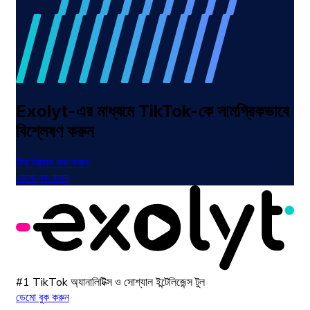
Exolyt-এর মাধ্যমে TikTok-কে সামগ্রিকভাবে
বিশ্লেষণ করুন
ফ্রি ট্রায়াল শুরু করুন
ডেমো বুক করুন
#1 TikTok অ্যানালিটিক্স ও সোশ্যাল ইন্টেলিজেন্স টুল
ডেমো বুক করুন