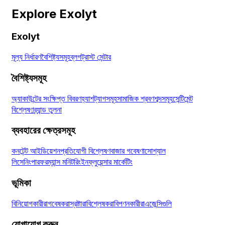
Explore Exolyt
Exolyt
মূল্য নির্ধারণ
বৈশিষ্ট্যসমূহ
ব্লগ
ট্রাস্ট সেন্টার
বৈশিষ্ট্যসমূহ
অ্যাকাউন্টের সংক্ষিপ্ত বিবরণ
হ্যাশট্যাগসমূহ
সামাজিক শ্রবণ
শব্দসমূহ
সেন্টিমেন্ট
বিশ্লেষণ
ব্র্যান্ড তুলনা
ব্যবহারের ক্ষেত্রসমূহ
কনটেন্ট আইডিয়েশন
প্রতিযোগী বিশ্লেষণ
বাজার গবেষণা
সোশ্যাল
লিসেনিং
পারফরম্যান্স মনিটরিং
ইনফ্লুয়েন্সার মার্কেটিং
ভূমিকা
বিনিয়োগকারীরা
গবেষকরা
স্রষ্টারা
বিশ্লেষকরা
বিপণনকারীরা
এজেন্সিগুলি
যোগাযোগ করুন