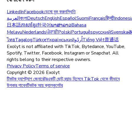
LinkedIn
Facebook
ডেমো বুক করুন
স্থিতি
العربية
বাংলা
Deutsch
English
Español
Suomi
Français
हिन्दी
Indonesi
日本語
ភាសាខ្មែរ
한국어
ພາສາລາວ
Bahasa
Melayu
Nederlands
ਪੰਜਾਬੀ
Polski
Português
русский
Svenska
త
ไทย
Tagalog
Türkçe
Yкраїнський
اُردُو
Tiếng Việt
普通话
Exolyt is not affiliated with TikTok, Bytedance, YouTube,
Spotify, Twitter, Facebook, Instagram or Snapchat. All
rights belong to their respective owners.
Privacy Policy
Terms of service
Copyright ©
2026
Exolyt
টিকটক হ্যাশট্যাগ জেনারেটর
একটি ছোট ব্র্যান্ড হিসেবে TikTok থেকে কীভাবে
উপকার পাবেন
টিকটক আয় ক্যালকুলেটর