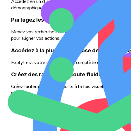
Accédez en un clic à la base de données TikTok la plus co
démographiques.
Partagez les statistiques et décloisonnez les
Menez vos recherches individuellement ou avec un nombre i
pour aligner vos actions.
Accédez à la plus grande base de données T
Exolyt est votre source la plus complète de statistiques 
Créez des rapports en toute fluidité
Créez facilement des rapports à la fois visuellement impac
recherche.