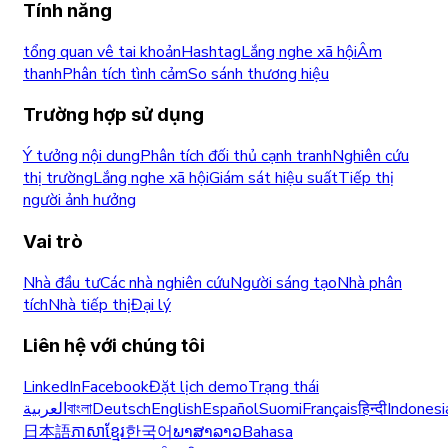
Tính năng
tổng quan vê tai khoản
Hashtag
Lắng nghe xã hội
Âm
thanh
Phân tích tình cảm
So sánh thương hiệu
Trường hợp sử dụng
Ý tưởng nội dung
Phân tích đối thủ cạnh tranh
Nghiên cứu
thị trường
Lắng nghe xã hội
Giám sát hiệu suất
Tiếp thị
người ảnh hưởng
Vai trò
Nhà đầu tư
Các nhà nghiên cứu
Người sáng tạo
Nhà phân
tích
Nhà tiếp thị
Đại lý
Liên hệ với chúng tôi
LinkedIn
Facebook
Đặt lịch demo
Trạng thái
العربية
বাংলা
Deutsch
English
Español
Suomi
Français
हिन्दी
Indonesi
日本語
ភាសាខ្មែរ
한국어
ພາສາລາວ
Bahasa