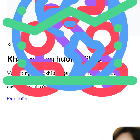
Xu hướng
Khám phá xu hướng TikTok
Vượt ra ngoài các chỉ số hiệu suất và nắm bắt các xu
hướng mới nhất theo chủ đề, quốc gia hoặc ngành để nâng
cao nghiên cứu của bạn về bối cảnh xã hội.
Đọc thêm