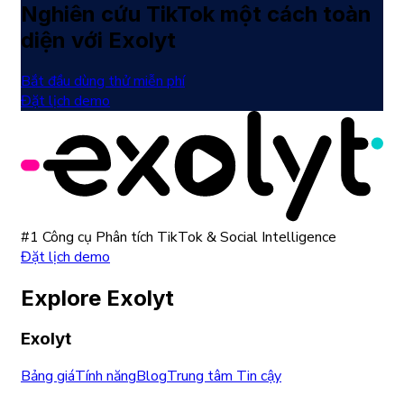
Nghiên cứu TikTok một cách toàn
diện với Exolyt
Bắt đầu dùng thử miễn phí
Đặt lịch demo
#1 Công cụ Phân tích TikTok & Social Intelligence
Đặt lịch demo
Explore Exolyt
Exolyt
Bảng giá
Tính năng
Blog
Trung tâm Tin cậy