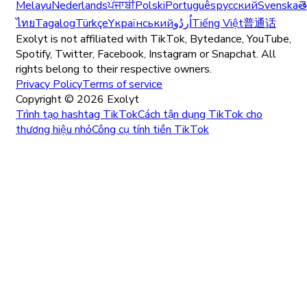
Melayu
Nederlands
ਪੰਜਾਬੀ
Polski
Português
русский
Svenska
త
ไทย
Tagalog
Türkçe
Yкраїнський
اُردُو
Tiếng Việt
普通话
Exolyt is not affiliated with TikTok, Bytedance, YouTube,
Spotify, Twitter, Facebook, Instagram or Snapchat. All
rights belong to their respective owners.
Privacy Policy
Terms of service
Copyright ©
2026
Exolyt
Trình tạo hashtag TikTok
Cách tận dụng TikTok cho
thương hiệu nhỏ
Công cụ tính tiền TikTok