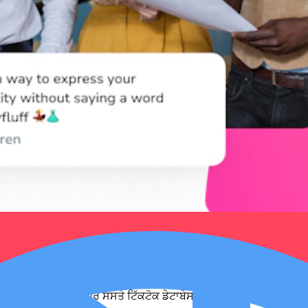
ੋੜਾਂ ਲਈ ਸਭ ਤੋਂ ਵਿਆਪਕ ਪਰ ਸਸਤੇ ਟਿੱਕਟੋਕ ਡੇਟਾਬੇਸ ਤੱਕ ਪਹੁੰਚ ਪ੍ਰਾਪਤ ਕਰੋ।