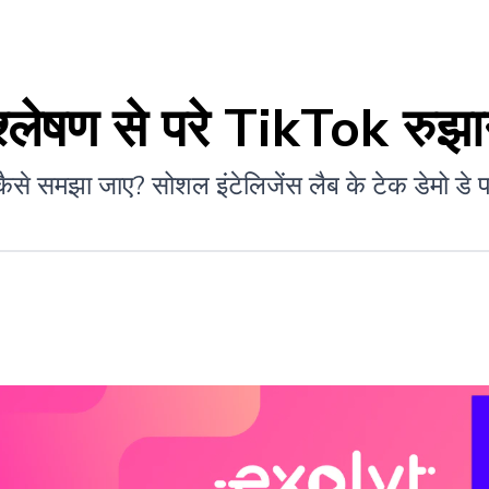
श्लेषण से परे TikTok रुझानो
 कैसे समझा जाए? सोशल इंटेलिजेंस लैब के टेक डेमो डे