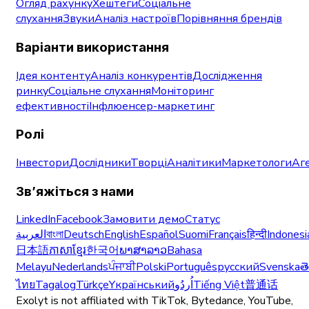
Огляд рахунку
Хештеги
Соціальне
слухання
Звуки
Аналіз настроїв
Порівняння брендів
Варіанти використання
Ідея контенту
Аналіз конкурентів
Дослідження
ринку
Соціальне слухання
Моніторинг
ефективності
Інфлюенсер-маркетинг
Ролі
Інвестори
Дослідники
Творці
Аналітики
Маркетологи
Аге
Зв’яжіться з нами
LinkedIn
Facebook
Замовити демо
Статус
العربية
বাংলা
Deutsch
English
Español
Suomi
Français
हिन्दी
Indonesi
日本語
ភាសាខ្មែរ
한국어
ພາສາລາວ
Bahasa
Melayu
Nederlands
ਪੰਜਾਬੀ
Polski
Português
русский
Svenska
త
ไทย
Tagalog
Türkçe
Yкраїнський
اُردُو
Tiếng Việt
普通话
Exolyt is not affiliated with TikTok, Bytedance, YouTube,