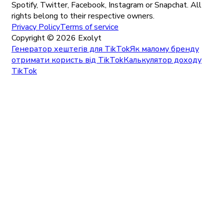
Spotify, Twitter, Facebook, Instagram or Snapchat. All
rights belong to their respective owners.
Privacy Policy
Terms of service
Copyright ©
2026
Exolyt
Генератор хештегів для TikTok
Як малому бренду
отримати користь від TikTok
Калькулятор доходу
TikTok