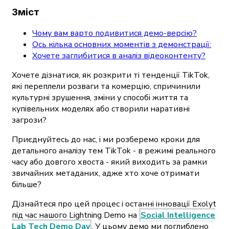
Зміст
Чому вам варто подивитися демо-версію?
Ось кілька основних моментів з демонстрації:
Хочете заглибитися в аналіз відеоконтенту?
Хочете дізнатися, як розкрити ті тенденції TikTok,
які переплели розваги та комерцію, спричинили
культурні зрушення, зміни у способі життя та
купівельних моделях або створили наративні
загрози?
Приєднуйтесь до нас, і ми розберемо кроки для
детального аналізу тем TikTok - в режимі реального
часу або довгого хвоста - який виходить за рамки
звичайних метаданих, адже хто хоче отримати
більше?
Дізнайтеся про цей процес і останні інновації Exolyt
під час нашого Lightning Demo на
Social Intelligence
Lab Tech Demo Day
. У цьому демо ми поглиблено