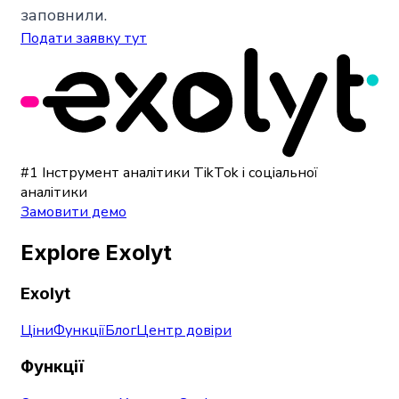
заповнили.
Подати заявку тут
#1 Інструмент аналітики TikTok і соціальної
аналітики
Замовити демо
Explore Exolyt
Exolyt
Ціни
Функції
Блог
Центр довіри
Функції