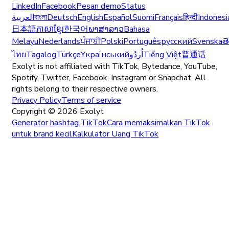
LinkedIn
Facebook
Pesan demo
Status
العربية
বাংলা
Deutsch
English
Español
Suomi
Français
हिन्दी
Indonesi
日本語
ភាសាខ្មែរ
한국어
ພາສາລາວ
Bahasa
Melayu
Nederlands
ਪੰਜਾਬੀ
Polski
Português
русский
Svenska
త
ไทย
Tagalog
Türkçe
Yкраїнський
اُردُو
Tiếng Việt
普通话
Exolyt is not affiliated with TikTok, Bytedance, YouTube,
Spotify, Twitter, Facebook, Instagram or Snapchat. All
rights belong to their respective owners.
Privacy Policy
Terms of service
Copyright ©
2026
Exolyt
Generator hashtag TikTok
Cara memaksimalkan TikTok
untuk brand kecil
Kalkulator Uang TikTok