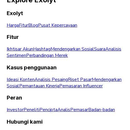
Exolyt
Harga
Fitur
Blog
Pusat Kepercayaan
Fitur
Ikhtisar Akun
Hashtag
Mendengarkan Sosial
Suara
Analisis
Sentimen
Perbandingan Merek
Kasus penggunaan
Ideasi Konten
Analisis Pesaing
Riset Pasar
Mendengarkan
Sosial
Pemantauan Kinerja
Pemasaran Influencer
Peran
Investor
Peneliti
Pencipta
Analis
Pemasar
Badan-badan
Hubungi kami