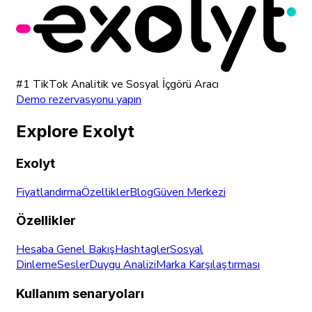
#1 TikTok Analitik ve Sosyal İçgörü Aracı
Demo rezervasyonu yapın
Explore Exolyt
Exolyt
Fiyatlandırma
Özellikler
Blog
Güven Merkezi
Özellikler
Hesaba Genel Bakış
Hashtagler
Sosyal
Dinleme
Sesler
Duygu Analizi
Marka Karşılaştırması
Kullanım senaryoları