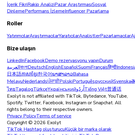
İçerik Fikri
Rakip Analizi
Pazar Araştırması
Sosyal
Dinleme
Performans İzleme
Influencer Pazarlama
Roller
Yatırımcılar
Araştırmacılar
Yaratıcılar
Analistler
Pazarlamacılar
A
Bize ulaşın
LinkedIn
Facebook
Demo rezervasyonu yapın
Durum
العربية
বাংলা
Deutsch
English
Español
Suomi
Français
हिन्दी
Indonesi
日本語
ភាសាខ្មែរ
한국어
ພາສາລາວ
Bahasa
Melayu
Nederlands
ਪੰਜਾਬੀ
Polski
Português
русский
Svenska
త
ไทย
Tagalog
Türkçe
Yкраїнський
اُردُو
Tiếng Việt
普通话
Exolyt is not affiliated with TikTok, Bytedance, YouTube,
Spotify, Twitter, Facebook, Instagram or Snapchat. All
rights belong to their respective owners.
Privacy Policy
Terms of service
Copyright ©
2026
Exolyt
TikTok Hashtag oluşturucu
Küçük bir marka olarak