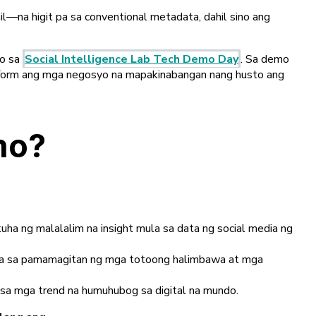
—na higit pa sa conventional metadata, dahil sino ang
mo sa
Social Intelligence Lab Tech Demo Day
. Sa demo
platform ang mga negosyo na mapakinabangan nang husto ang
mo?
ha ng malalalim na insight mula sa data ng social media ng
edia sa pamamagitan ng mga totoong halimbawa at mga
t sa mga trend na humuhubog sa digital na mundo.