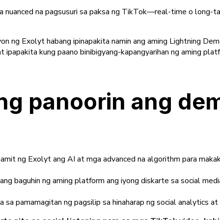
 nuanced na pagsusuri sa paksa ng TikTok—real-time o long-tail
yon ng Exolyt habang ipinapakita namin ang aming Lightning De
cs at ipapakita kung paano binibigyang-kapangyarihan ng aming 
ong panoorin ang de
gamit ng Exolyt ang AI at mga advanced na algorithm para makaku
yang baguhin ng aming platform ang iyong diskarte sa social m
ba sa pamamagitan ng pagsilip sa hinaharap ng social analytics a