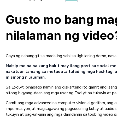
Gusto mo bang mag
nilalaman ng video
Gaya ng nabanggit sa madaling sabi sa lightening demo, nasa
Naisip mo na ba kung bakit may ilang post sa social 
nakatuon lamang sa metadata tulad ng mga hashtag, a
mismong nilalaman.
Sa Exolyt, binabago namin ang diskarteng ito gamit ang isang
nitong bigyang-daan ang mga user ng Exolyt na tukuyin at p
Gamit ang mga advanced na computer vision algorithm, ang 
impormasyon, at magsagawa ng pagsusuri ng kulay at audio s
tukuyin at pag-uri-uriin ang mga damdamin sa loob ng vide