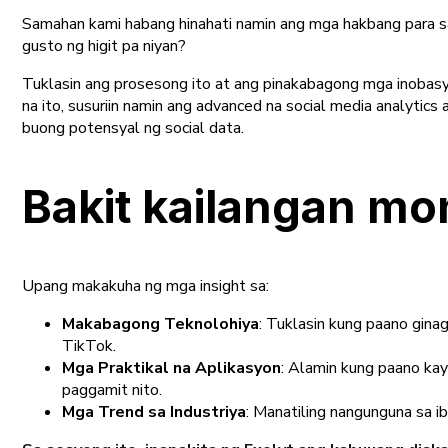
Samahan kami habang hinahati namin ang mga hakbang para sa
gusto ng higit pa niyan?
Tuklasin ang prosesong ito at ang pinakabagong mga inobas
na ito, susuriin namin ang advanced na social media analyti
buong potensyal ng social data.
Bakit kailangan m
Upang makakuha ng mga insight sa:
Makabagong Teknolohiya
: Tuklasin kung paano gina
TikTok.
Mga Praktikal na Aplikasyon
: Alamin kung paano ka
paggamit nito.
Mga Trend sa Industriya
: Manatiling nangunguna sa i