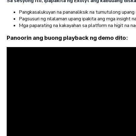
Sa sesyong ito, ipapakita ng Exolyt ang kabuuang diskar
Pangkasalukuyan na pananaliksik na tumutulong upan
Pagsusuri ng nilalaman upang ipakita ang mga insight 
Mga paparating na kakayahan sa platform na higit na n
Panoorin ang buong playback ng demo dito: