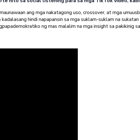
te nito sa social listening para sa mga TikTok video, kabi
g maunawaan ang mga nakatagong uso, crossover, at mga umuus
na kadalasang hindi napapansin sa mga suklam-suklam na sukatan
agpapademokratiko ng mas malalim na mga insight sa pakikinig sa