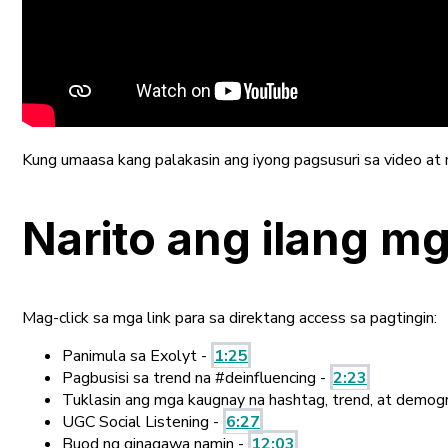
Kung umaasa kang palakasin ang iyong pagsusuri sa video at 
Narito ang ilang m
Mag-click sa mga link para sa direktang access sa pagtingin:
Panimula sa Exolyt -
1:25
Pagbusisi sa trend na #deinfluencing -
2:23
Tuklasin ang mga kaugnay na hashtag, trend, at demog
UGC Social Listening -
6:27
Buod ng ginagawa namin -
12:03