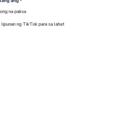
lang ang -
bong na paksa
 lipunan ng TikTok para sa lahat