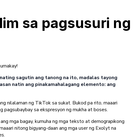
im sa pagsusuri ng
sumakay!
nating sagutin ang tanong na ito, madalas tayong
pasan natin ang pinakamahalagang elemento: ang
ang nilalaman ng TikTok sa sukat. Bukod pa rito, maaari
 ng pagsubaybay sa ekspresyon ng mukha at boses.
oy ang mga bagay, kumuha ng mga teksto at demograpikong
maaari nitong bigyang-daan ang mga user ng Exolyt na
es.