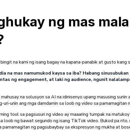
hukay ng mas malal
?
 bingit na kami ng isang bagay na kapana-panabik at gusto kang 
media na mas namumukod kaysa sa iba? Habang sinusubukan 
ntas ng engagement, at laki ng audience, ngunit nalalam
 mahusay na solusyon sa AI na idinisenyo upang masusing suriin 
ag-uri-uriin ang mga damdamin sa loob ng video sa pamamagitan
aming tool sa pagsusuri ng video ay maaaring tumpak na matuk
a loob ng bawat segundo ng isang TikTok video. Bukod pa rito, 
o sa pamamagitan ng pagsubaybay sa ekspresyon ng mukha at bos