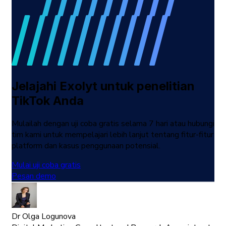
Jelajahi Exolyt untuk penelitian
TikTok Anda
Mulailah dengan uji coba gratis selama 7 hari atau hubungi
tim kami untuk mempelajari lebih lanjut tentang fitur-fitur
platform dan kasus penggunaan potensial.
Mulai uji coba gratis
Pesan demo
Dr Olga Logunova