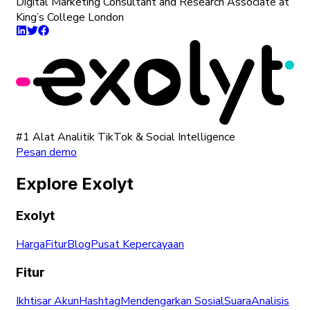
Digital Marketing Consultant and Research Associate at
King’s College London
#1 Alat Analitik TikTok & Social Intelligence
Pesan demo
Explore Exolyt
Exolyt
Harga
Fitur
Blog
Pusat Kepercayaan
Fitur
Ikhtisar Akun
Hashtag
Mendengarkan Sosial
Suara
Analisis