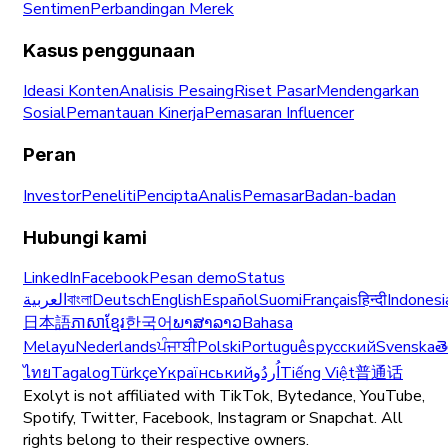
Sentimen
Perbandingan Merek
Kasus penggunaan
Ideasi Konten
Analisis Pesaing
Riset Pasar
Mendengarkan
Sosial
Pemantauan Kinerja
Pemasaran Influencer
Peran
Investor
Peneliti
Pencipta
Analis
Pemasar
Badan-badan
Hubungi kami
LinkedIn
Facebook
Pesan demo
Status
العربية
বাংলা
Deutsch
English
Español
Suomi
Français
हिन्दी
Indonesi
日本語
ភាសាខ្មែរ
한국어
ພາສາລາວ
Bahasa
Melayu
Nederlands
ਪੰਜਾਬੀ
Polski
Português
русский
Svenska
త
ไทย
Tagalog
Türkçe
Yкраїнський
اُردُو
Tiếng Việt
普通话
Exolyt is not affiliated with TikTok, Bytedance, YouTube,
Spotify, Twitter, Facebook, Instagram or Snapchat. All
rights belong to their respective owners.