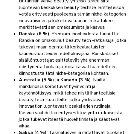
Britannian vahva beauty-yhteisö tekee siitä
luontevan keskuksen beauty techille. Brittiyleisöä
vetää erityisesti puoleensa tämän niche-kategorian
innovatiivinen ja kokeileva luonne, mikä tukee
merkittävästi sen omaksumista ja kasvua.
Ranska (6 %)
: Premium-ihonhoidosta tunnettu
Ranska on omaksunut beauty tech -ratkaisuja, jotka
tukevat maan perinteitä korkealaatuisten
kauneustuotteiden edelläkävijänä. Ranskalaiset
sisällöntuottajat esittelevät yhä enemmän
edistyneitä työkaluja, mikä kasvattaa edelleen
kiinnostusta tätä niche-kategoriaa kohtaan.
Australia (5 %) ja Kanada (3 %)
: Näillä
markkinoilla korostuvat hyvinvointi ja
käytännöllisyys, mikä tekee niistä ihanteellisia
beauty tech -tuotteille, jotka yhdistävät
innovaation luontevasti osaksi arjen rutiineja.
Kasvua vauhdittaa erityisesti kysyntä ratkaisuista,
jotka tukevat itsestä huolehtimista ja säästävät
aikaa.
Saksa (4 %)
: Täsmällisyys ja mitattavat tulokset