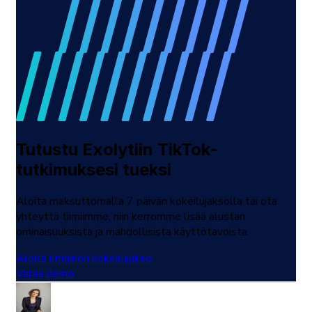
Tutustu Exolytiin TikTok-
tutkimuksesi tueksi
Aloita maksuttomalla 7 päivän kokeilujaksolla tai ota
yhteyttä tiimiimme, niin kerromme lisää alustan
ominaisuuksista ja mahdollisista käyttötavoista.
Aloita ilmainen kokeilujakso
Varaa demo