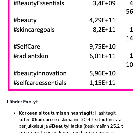
Lähde: Exolyt
Korkean sitoutumisen hashtagit:
Hashtagit,
kuten
#haircare
(keskimäärin 30,4 t sitoutumista
per julkaisu) ja
#BeautyHacks
(keskimäärin 25,2 t
sitoutumista per julkaisu), ovat sitoutumisessa