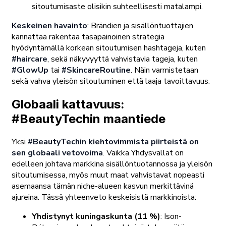
sitoutumisaste olisikin suhteellisesti matalampi.
Keskeinen havainto
: Brändien ja sisällöntuottajien
kannattaa rakentaa tasapainoinen strategia
hyödyntämällä korkean sitoutumisen hashtageja, kuten
#haircare
, sekä näkyvyyttä vahvistavia tageja, kuten
#GlowUp
tai
#SkincareRoutine
. Näin varmistetaan
sekä vahva yleisön sitoutuminen että laaja tavoittavuus.
Globaali kattavuus:
#BeautyTechin maantiede
Yksi
#BeautyTechin kiehtovimmista piirteistä on
sen globaali vetovoima
. Vaikka Yhdysvallat on
edelleen johtava markkina sisällöntuotannossa ja yleisön
sitoutumisessa, myös muut maat vahvistavat nopeasti
asemaansa tämän niche-alueen kasvun merkittävinä
ajureina. Tässä yhteenveto keskeisistä markkinoista:
Yhdistynyt kuningaskunta (11 %)
: Ison-