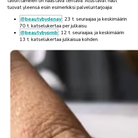
tavoittaminen on haastava tehtävä. Alustavat haut
tuovat yleensä esiin esimerkiksi palveluntarjoajia:
@beautybydenay
: 23 t. seuraajaa ja keskimäärin
70 t. katselukertaa per julkaisu.
@beautybypmb
: 12 t. seuraajaa, ja keskimäärin
13 t. katselukertaa julkaisua kohden.