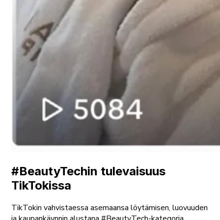
#BeautyTechin tulevaisuus
TikTokissa
TikTokin vahvistaessa asemaansa löytämisen, luovuuden
ja kaupankäynnin alustana #BeautyTech-kategoria