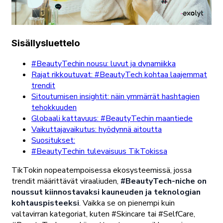
Sisällysluettelo
#BeautyTechin nousu: luvut ja dynamiikka
Rajat rikkoutuvat: #BeautyTech kohtaa laajemmat
trendit
Sitoutumisen insightit: näin ymmärrät hashtagien
tehokkuuden
Globaali kattavuus: #BeautyTechin maantiede
Vaikuttajavaikutus: hyödynnä aitoutta
Suositukset:
#BeautyTechin tulevaisuus TikTokissa
TikTokin nopeatempoisessa ekosysteemissä, jossa
trendit määrittävät viraaliuden,
#BeautyTech-niche on
noussut kiinnostavaksi kauneuden ja teknologian
kohtauspisteeksi
. Vaikka se on pienempi kuin
valtavirran kategoriat, kuten #Skincare tai #SelfCare,