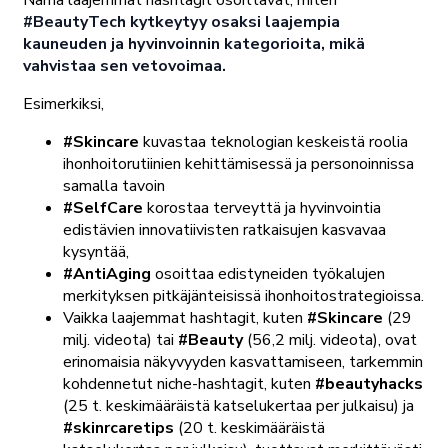
#BeautyTech kytkeytyy osaksi laajempia
kauneuden ja hyvinvoinnin kategorioita, mikä
vahvistaa sen vetovoimaa.
Esimerkiksi,
#Skincare
kuvastaa teknologian keskeistä roolia
ihonhoitorutiinien kehittämisessä ja personoinnissa
samalla tavoin
#SelfCare
korostaa terveyttä ja hyvinvointia
edistävien innovatiivisten ratkaisujen kasvavaa
kysyntää,
#AntiAging
osoittaa edistyneiden työkalujen
merkityksen pitkäjänteisissä ihonhoitostrategioissa.
Vaikka laajemmat hashtagit, kuten
#Skincare
(29
milj. videota) tai
#Beauty
(56,2 milj. videota), ovat
erinomaisia näkyvyyden kasvattamiseen, tarkemmin
kohdennetut niche-hashtagit, kuten
#beautyhacks
(25 t. keskimääräistä katselukertaa per julkaisu) ja
#skinrcaretips
(20 t. keskimääräistä