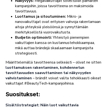
Näkyvyys:
Megavaikuttajat soveltuvat parhaiten
kampanjoihin, joissa tavoitteena on maksimoida
tavoittavuus.
Luottamus ja sitoutuminen:
Mikro- ja
nanovaikuttajat ovat erityisen vahvoja rakentamaan
aitoja yhteyksiä yleisöönsä ja synnyttämään
merkityksellistä vuorovaikutusta.
Budjetin optimointi:
Yhteistyö pienempien
vaikuttajien kanssa on kustannustehokkaampaa,
mikä auttaa brändejä skaalaamaan kampanjoita
strategisesti.
Määrittelemällä tavoitteensa selkeästi – olivat ne sitten
luottamuksen rakentaminen, kohdennetun
tavoittavuuden saavuttaminen tai näkyvyyden
vahvistaminen
– brändit voivat valita tehokkaasti oikeat
vaikuttajat #BeautyTech-kampanjoihinsa.
Suositukset:
Sisältöstrategiat: Näin luot vaikuttavia