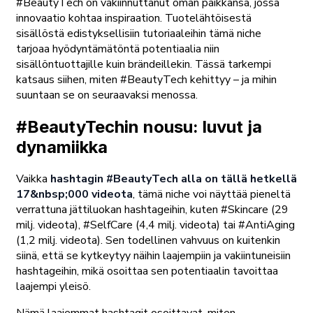
#BeautyTech on vakiinnuttanut oman paikkansa, jossa
innovaatio kohtaa inspiraation. Tuotelähtöisestä
sisällöstä edistyksellisiin tutoriaaleihin tämä niche
tarjoaa hyödyntämätöntä potentiaalia niin
sisällöntuottajille kuin brändeillekin. Tässä tarkempi
katsaus siihen, miten #BeautyTech kehittyy – ja mihin
suuntaan se on seuraavaksi menossa.
#BeautyTechin nousu: luvut ja
dynamiikka
Vaikka
hashtagin #BeautyTech alla on tällä hetkellä
17&nbsp;000 videota
, tämä niche voi näyttää pieneltä
verrattuna jättiluokan hashtageihin, kuten #Skincare (29
milj. videota), #SelfCare (4,4 milj. videota) tai #AntiAging
(1,2 milj. videota). Sen todellinen vahvuus on kuitenkin
siinä, että se kytkeytyy näihin laajempiin ja vakiintuneisiin
hashtageihin, mikä osoittaa sen potentiaalin tavoittaa
laajempi yleisö.
Nämä laajemmat hashtagit osoittavat, miten