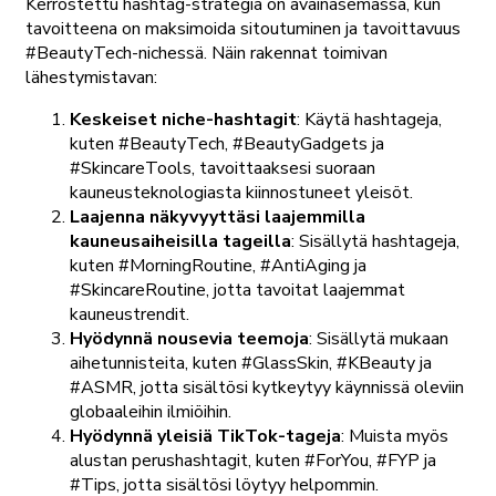
Kerrostettu hashtag-strategia on avainasemassa, kun
tavoitteena on maksimoida sitoutuminen ja tavoittavuus
#BeautyTech-nichessä. Näin rakennat toimivan
lähestymistavan:
Keskeiset niche-hashtagit
: Käytä hashtageja,
kuten #BeautyTech, #BeautyGadgets ja
#SkincareTools, tavoittaaksesi suoraan
kauneusteknologiasta kiinnostuneet yleisöt.
Laajenna näkyvyyttäsi laajemmilla
kauneusaiheisilla tageilla
: Sisällytä hashtageja,
kuten #MorningRoutine, #AntiAging ja
#SkincareRoutine, jotta tavoitat laajemmat
kauneustrendit.
Hyödynnä nousevia teemoja
: Sisällytä mukaan
aihetunnisteita, kuten #GlassSkin, #KBeauty ja
#ASMR, jotta sisältösi kytkeytyy käynnissä oleviin
globaaleihin ilmiöihin.
Hyödynnä yleisiä TikTok-tageja
: Muista myös
alustan perushashtagit, kuten #ForYou, #FYP ja
#Tips, jotta sisältösi löytyy helpommin.