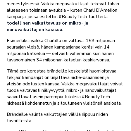
menestyksessä. Vaikka megavaikuttajat tekevät tähän
alueeseen toisinaan avauksia – kuten Charli D’Amelion
kampanja, jossa esiteltiin #BeautyTech-tuotteita –
todellinen vaikuttavuus on mikro- ja
nanovaikuttajien käsissä.
Esimerkiksi vaikka Charlilla on valtava, 158 miljoonan
seuraajan yleisö, hänen kampanjansa keräsi vain 14
miljoonaa katselua — selvästi vähemmän kuin hänen
tavanomainen 34 miljoonan katselun keskiarvonsa.
Tämä ero korostaa brändeille keskeistä huomioitavaa
tekijää: kampanjat on linjattava niche-osaamisen ja
yleisön odotusten kanssa. Vaikka megavaikuttajat voivat
tuoda valtavasti näkyvyyttä, mikro- ja nanovaikuttajat
saavuttavat usein parempia tuloksia #BeautyTech-
nichessä kohdennetun ja sitoutuneen yleisönsä ansiosta.
Brändeille valinta vaikuttajien välillä riippuu niiden
tavoitteista: