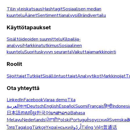
Tilin yleiskatsaus
Hashtagit
Sosiaalisen median
kuuntelu
Äänet
Sentimenttianalyysi
Brändivertailu
Käyttötapaukset
Sisältöideoiden suunnittelu
Kilpailija-
analyysi
Markkinatutkimus
Sosiaalinen
kuuntelu
Suorituskyvyn seuranta
Vaikuttajamarkkinointi
Roolit
Sijoittajat
Tutkijat
Sisällöntuottajat
Analyytikot
Markkinoijat
T
Ota yhteyttä
LinkedIn
Facebook
Varaa demo
Tila
العربية
বাংলা
Deutsch
English
Español
Suomi
Français
हिन्दी
Indonesi
日本語
ភាសាខ្មែរ
한국어
ພາສາລາວ
Bahasa
Melayu
Nederlands
ਪੰਜਾਬੀ
Polski
Português
русский
Svenska
త
ไทย
Tagalog
Türkçe
Yкраїнський
اُردُو
Tiếng Việt
普通话