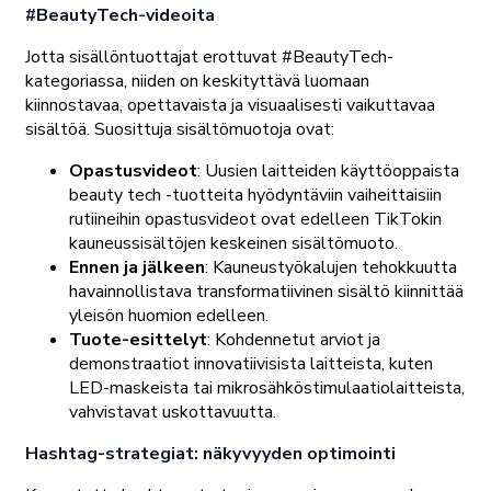
#BeautyTech-videoita
Jotta sisällöntuottajat erottuvat #BeautyTech-
kategoriassa, niiden on keskityttävä luomaan
kiinnostavaa, opettavaista ja visuaalisesti vaikuttavaa
sisältöä. Suosittuja sisältömuotoja ovat:
Opastusvideot
: Uusien laitteiden käyttöoppaista
beauty tech -tuotteita hyödyntäviin vaiheittaisiin
rutiineihin opastusvideot ovat edelleen TikTokin
kauneussisältöjen keskeinen sisältömuoto.
Ennen ja jälkeen
: Kauneustyökalujen tehokkuutta
havainnollistava transformatiivinen sisältö kiinnittää
yleisön huomion edelleen.
Tuote-esittelyt
: Kohdennetut arviot ja
demonstraatiot innovatiivisista laitteista, kuten
LED-maskeista tai mikrosähköstimulaatiolaitteista,
vahvistavat uskottavuutta.
Hashtag-strategiat: näkyvyyden optimointi