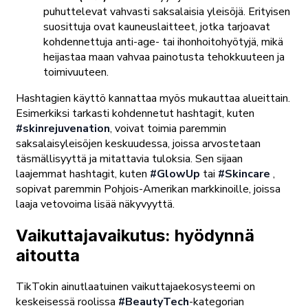
puhuttelevat vahvasti saksalaisia yleisöjä. Erityisen
suosittuja ovat kauneuslaitteet, jotka tarjoavat
kohdennettuja anti-age- tai ihonhoitohyötyjä, mikä
heijastaa maan vahvaa painotusta tehokkuuteen ja
toimivuuteen.
Hashtagien käyttö kannattaa myös mukauttaa alueittain.
Esimerkiksi tarkasti kohdennetut hashtagit, kuten
#skinrejuvenation
, voivat toimia paremmin
saksalaisyleisöjen keskuudessa, joissa arvostetaan
täsmällisyyttä ja mitattavia tuloksia. Sen sijaan
laajemmat hashtagit, kuten
#GlowUp
tai
#Skincare
,
sopivat paremmin Pohjois-Amerikan markkinoille, joissa
laaja vetovoima lisää näkyvyyttä.
Vaikuttajavaikutus: hyödynnä
aitoutta
TikTokin ainutlaatuinen vaikuttajaekosysteemi on
keskeisessä roolissa
#BeautyTech
-kategorian