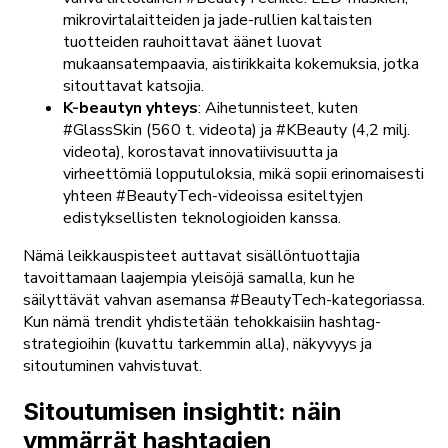
mikrovirtalaitteiden ja jade-rullien kaltaisten
tuotteiden rauhoittavat äänet luovat
mukaansatempaavia, aistirikkaita kokemuksia, jotka
sitouttavat katsojia.
K-beautyn yhteys
: Aihetunnisteet, kuten
#GlassSkin (560 t. videota) ja #KBeauty (4,2 milj.
videota), korostavat innovatiivisuutta ja
virheettömiä lopputuloksia, mikä sopii erinomaisesti
yhteen #BeautyTech-videoissa esiteltyjen
edistyksellisten teknologioiden kanssa.
Nämä leikkauspisteet auttavat sisällöntuottajia
tavoittamaan laajempia yleisöjä samalla, kun he
säilyttävät vahvan asemansa #BeautyTech-kategoriassa.
Kun nämä trendit yhdistetään tehokkaisiin hashtag-
strategioihin (kuvattu tarkemmin alla), näkyvyys ja
sitoutuminen vahvistuvat.
Sitoutumisen insightit: näin
ymmärrät hashtagien