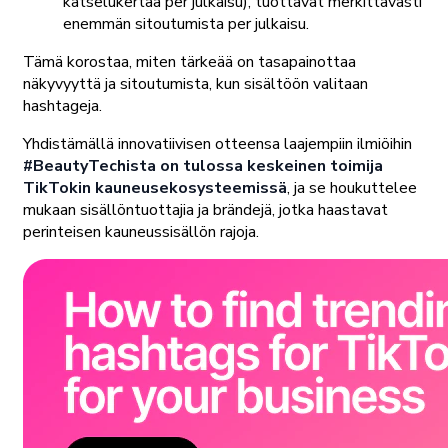
katselukertaa per julkaisu), tuottavat merkittävästi
enemmän sitoutumista per julkaisu.
Tämä korostaa, miten tärkeää on tasapainottaa
näkyvyyttä ja sitoutumista, kun sisältöön valitaan
hashtageja.
Yhdistämällä innovatiivisen otteensa laajempiin ilmiöihin
#BeautyTechista on tulossa keskeinen toimija
TikTokin kauneusekosysteemissä
, ja se houkuttelee
mukaan sisällöntuottajia ja brändejä, jotka haastavat
perinteisen kauneussisällön rajoja.