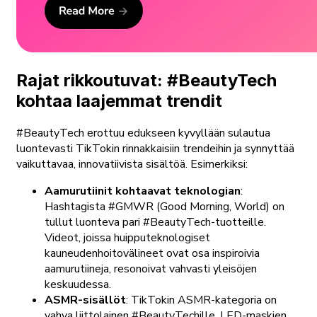
Rajat rikkoutuvat: #BeautyTech
kohtaa laajemmat trendit
#BeautyTech erottuu edukseen kyvyllään sulautua
luontevasti TikTokin rinnakkaisiin trendeihin ja synnyttää
vaikuttavaa, innovatiivista sisältöä. Esimerkiksi:
Aamurutiinit kohtaavat teknologian
:
Hashtagista #GMWR (Good Morning, World) on
tullut luonteva pari #BeautyTech-tuotteille.
Videot, joissa huipputeknologiset
kauneudenhoitovälineet ovat osa inspiroivia
aamurutiineja, resonoivat vahvasti yleisöjen
keskuudessa.
ASMR-sisällöt
: TikTokin ASMR-kategoria on
vahva liittolainen #BeautyTechille. LED-maskien,