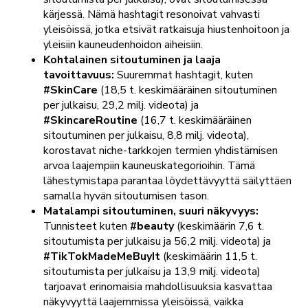
kärjessä. Nämä hashtagit resonoivat vahvasti
yleisöissä, jotka etsivät ratkaisuja hiustenhoitoon ja
yleisiin kauneudenhoidon aiheisiin.
Kohtalainen sitoutuminen ja laaja
tavoittavuus:
Suuremmat hashtagit, kuten
#SkinCare
(18,5 t. keskimääräinen sitoutuminen
per julkaisu, 29,2 milj. videota) ja
#SkincareRoutine
(16,7 t. keskimääräinen
sitoutuminen per julkaisu, 8,8 milj. videota),
korostavat niche-tarkkojen termien yhdistämisen
arvoa laajempiin kauneuskategorioihin. Tämä
lähestymistapa parantaa löydettävyyttä säilyttäen
samalla hyvän sitoutumisen tason.
Matalampi sitoutuminen, suuri näkyvyys:
Tunnisteet kuten
#beauty
(keskimäärin 7,6 t.
sitoutumista per julkaisu ja 56,2 milj. videota) ja
#TikTokMadeMeBuyIt
(keskimäärin 11,5 t.
sitoutumista per julkaisu ja 13,9 milj. videota)
tarjoavat erinomaisia mahdollisuuksia kasvattaa
näkyvyyttä laajemmissa yleisöissä, vaikka