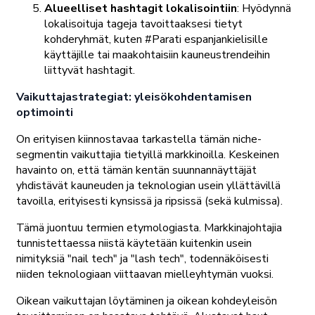
Alueelliset hashtagit lokalisointiin
: Hyödynnä
lokalisoituja tageja tavoittaaksesi tietyt
kohderyhmät, kuten #Parati espanjankielisille
käyttäjille tai maakohtaisiin kauneustrendeihin
liittyvät hashtagit.
Vaikuttajastrategiat: yleisökohdentamisen
optimointi
On erityisen kiinnostavaa tarkastella tämän niche-
segmentin vaikuttajia tietyillä markkinoilla. Keskeinen
havainto on, että tämän kentän suunnannäyttäjät
yhdistävät kauneuden ja teknologian usein yllättävillä
tavoilla, erityisesti kynsissä ja ripsissä (sekä kulmissa).
Tämä juontuu termien etymologiasta. Markkinajohtajia
tunnistettaessa niistä käytetään kuitenkin usein
nimityksiä "nail tech" ja "lash tech", todennäköisesti
niiden teknologiaan viittaavan mielleyhtymän vuoksi.
Oikean vaikuttajan löytäminen ja oikean kohdeyleisön