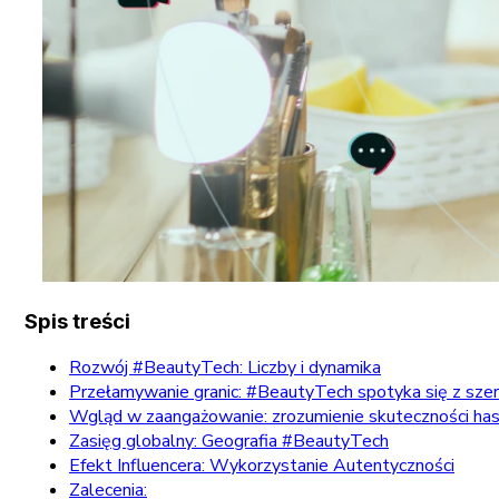
Spis treści
Rozwój #BeautyTech: Liczby i dynamika
Przełamywanie granic: #BeautyTech spotyka się z sze
Wgląd w zaangażowanie: zrozumienie skuteczności h
Zasięg globalny: Geografia #BeautyTech
Efekt Influencera: Wykorzystanie Autentyczności
Zalecenia: