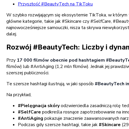
Przyszłość #BeautyTech na TikToku
W szybko rozwijającym się ekosystemie TikToka, w którym t
główne kategorie, takie jak #Skincare czy #SelfCare, #Beaut
najnowocześniejsze samouczki, nisza ta skrywa niewykorzysta
dalej.
Rozwój #BeautyTech: Liczby i dyna
Przy
17 000 filmów obecnie pod hashtagiem #Beauty
filmów) lub #AntiAging (1,2 mln filmów). Jednak jej prawdziwa
szerszej publiczności.
Te szersze hashtagi ilustrują, w jaki sposób
#BeautyTech int
Na przykład,
#Pielęgnacja skóry
odzwierciedla zasadniczą rolę tec
#SelfCare
podkreśla rosnące zapotrzebowanie na inn
#AntiAging
pokazuje znaczenie zaawansowanych narzę
Podczas gdy szersze hashtagi, takie jak
#Skincare
(29