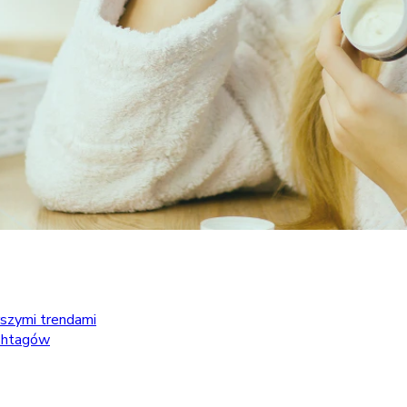
rszymi trendami
ashtagów