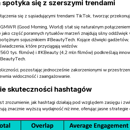
spotyka się z szerszymi trendami
ączenia się z sąsiadującymi trendami TikTok, tworząc przekonując
#GMWR (Good Morning, World) stał się naturalnym połączeniem
jako część porannych rytuałów marzeń znajdują silny oddźwięk
potężnym sojusznikiem #BeautyTech. Kojące dźwięki gadżetów, t
świadczenia, które przyciągają widzów.
(560 tys. filmów) i #KBeauty (4,2 mln filmów) podkreślają innowa
#BeautyTech.
iczności, pozostając jednocześnie zakorzenionymi w przestrzen
ewnia widoczność i zaangażowanie.
ie skuteczności hashtagów
t zrozumienie, jak hashtagi działają pod względem zasięgu i z
ą znacznie wyższą wydajność niż inne, oferując jasne strategie