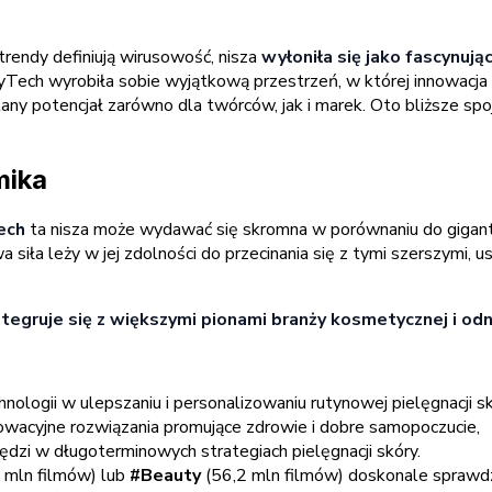
rendy definiują wirusowość, nisza
wyłoniła się jako fascynują
yTech wyrobiła sobie wyjątkową przestrzeń, w której innowacja sp
ny potencjał zarówno dla twórców, jak i marek. Oto bliższe spo
mika
Tech
ta nisza może wydawać się skromna w porównaniu do gigantó
 siła leży w jej zdolności do przecinania się z tymi szerszymi, u
egruje się z większymi pionami branży kosmetycznej i odno
hnologii w ulepszaniu i personalizowaniu rutynowej pielęgnacji s
owacyjne rozwiązania promujące zdrowie i dobre samopoczucie,
dzi w długoterminowych strategiach pielęgnacji skóry.
 mln filmów) lub
#Beauty
(56,2 mln filmów) doskonale sprawdza