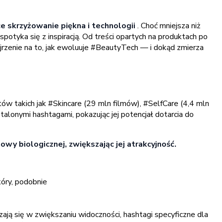
ce skrzyżowanie piękna i technologii
. Choć mniejsza niż
otyka się z inspiracją. Od treści opartych na produktach po
jrzenie na to, jak ewoluuje #BeautyTech — i dokąd zmierza
w takich jak #Skincare (29 mln filmów), #SelfCare (4,4 mln
stalonymi hashtagami, pokazując jej potencjał dotarcia do
wy biologicznej, zwiększając jej atrakcyjność.
kóry, podobnie
ją się w zwiększaniu widoczności, hashtagi specyficzne dla