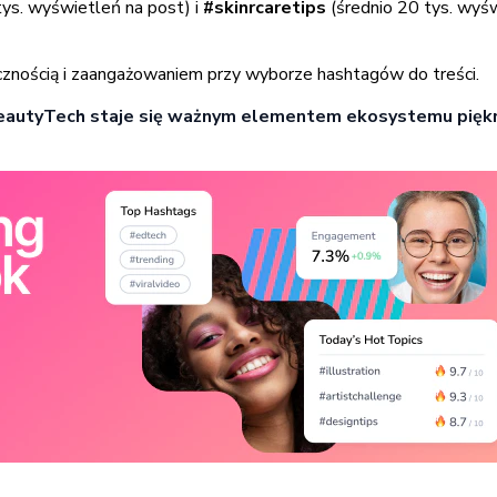
tys. wyświetleń na post) i
#skinrcaretips
(średnio 20 tys. wyś
znością i zaangażowaniem przy wyborze hashtagów do treści.
eautyTech staje się ważnym elementem ekosystemu pięk