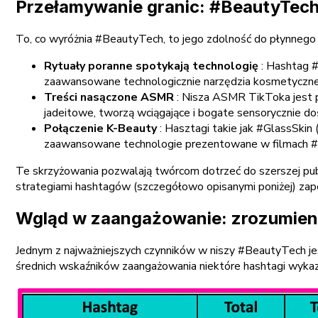
Przełamywanie granic: #BeautyTech 
To, co wyróżnia #BeautyTech, to jego zdolność do płynnego ł
Rytuały poranne spotykają technologię
: Hashtag 
zaawansowane technologicznie narzędzia kosmetyczne 
Treści nasączone ASMR
: Nisza ASMR TikToka jest 
jadeitowe, tworzą wciągające i bogate sensorycznie do
Połączenie K-Beauty
: Hasztagi takie jak #GlassSkin 
zaawansowane technologie prezentowane w filmach 
Te skrzyżowania pozwalają twórcom dotrzeć do szerszej publ
strategiami hashtagów (szczegółowo opisanymi poniżej) zap
Wgląd w zaangażowanie: zrozumien
Jednym z najważniejszych czynników w niszy #BeautyTech jes
średnich wskaźników zaangażowania niektóre hashtagi wykazuj