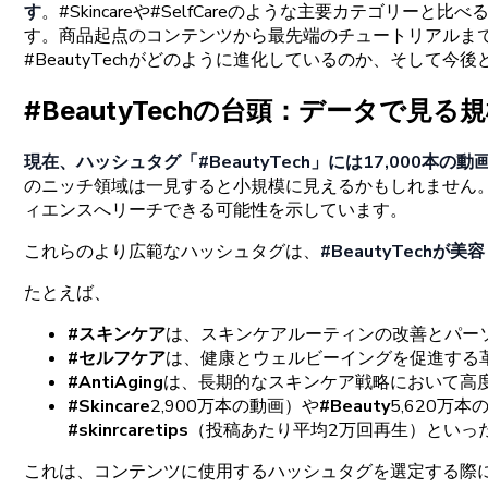
す
。#
Skincareや
#
SelfCareの
ような
主要
カテゴリーと
比べ
す。
商品起点の
コンテンツから
最先端の
チュートリアルま
#
BeautyTechがどの
ように
進化しているのか、
そして
今後
#
BeautyTechの
台頭
：
データで
見る
規
現在
、
ハッシュタグ
「#
BeautyTech」には
17,
000
本の
動
の
ニッチ
領域は
一
見すると
小規模に
見えるかもしれません
ィエンスへ
リーチできる
可能性を
示しています。
これらの
より
広範な
ハッシュタグは、
#
BeautyTechが
美容
たと
えば、
#
スキンケア
は
、
スキンケアルーティンの
改善と
パー
#
セルフケア
は
、
健康と
ウェルビーイングを
促進する
#
AntiAging
は
、
長期的な
スキンケア
戦略に
おいて
高
#
Skincare
2
,
900万本の
動画）や
#
Beauty
5
,
620万本
#
skinrcaretips
（投稿あたり
平均
2万回再生）と
いっ
これは
、
コンテンツに
使用する
ハッシュタグを
選定する
際