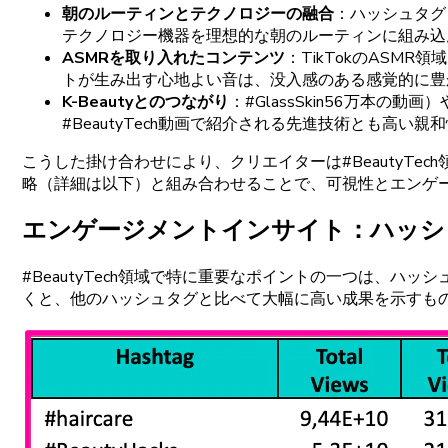
朝の
ルーティンと
テクノロジーの
融合
：
ハッシュタグ
テクノロジー
機器を
理想的な
朝の
ルーティンに
組み
込
ASMRを
取り
入れた
コンテンツ
：
TikTokの
ASMR
領域
トが
生み
出す
心地よい
音は、
没入感の
ある
感覚的に
豊
K
-
Beautyとの
つながり
：#
GlassSkin
56万本の
動画）
#
BeautyTech
動画で
紹介される
先進技術とも
高い
親和
こうした
掛け
合わせにより、
クリエイターは
#
BeautyTech
略
（詳細は
以下）と
組み
合わせることで、
可視性と
エンゲ
エンゲージメントインサイト
：
ハッシ
#
BeautyTech
領域で
特に
重要な
ポイントの
一
つは、
ハッシ
くと、
他の
ハッシュタグと
比べて
大幅に
高い
成果を
示すも