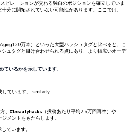
ンスピレーションが
交わる
独自の
ポジションを
確立していま
だ
十
分に
開拓されていない
可能性があります。
ここでは
、
iAging
120万本）と
いった
大型
ハッシュタグと
比べると、
こ
ッシュタグと
掛け
合わせられる
点に
あり、より
幅広い
オーデ
めているかを
示しています。
映しています
。
similarly
一
方、
#
beautyhacks
（投稿あたり
平均
2.
5万回再生）や
ージメントをもたらします。
示しています。