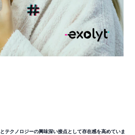
と
テクノロジーの
興味深い
接点として
存在感を
高めていま