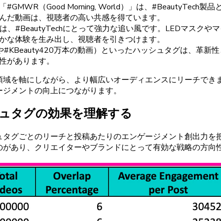
「#
GMWR
（Good
Morning
,
World）」は
、#
BeautyTech
製品
んだ
動画は、
視聴者の
高い
共感を
得ています。
は
、#
BeautyTechにとって
強力な
追い
風です。
LED
マスクや
マ
かな
体験を
生み
出し、
視聴者を
引きつけます。
や
#
KBeauty
420万本の
動画）と
いった
ハッシュタグは、
革新性
性があります。
領域を
軸にしながら、より
幅広い
オーディエンスに
リーチでき
ージメントの
向上に
つながります。
ュタグの
効果を
理解する
ュタグごとの
リーチと
投稿あたりの
エンゲージメント
創出力を
のがあり、
クリエイターや
ブランドにとって
有効な
戦略の
方向