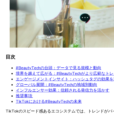
目次
#BeautyTechの台頭：データで見る規模と動向
境界を越えて広がる：#BeautyTechがより広範なト
エンゲージメントインサイト：ハッシュタグの効果を
グローバル展開：#BeautyTechの地域別動向
インフルエンサー効果：信頼される発信力を活かす
推奨事項:
TikTokにおける#BeautyTechの未来
TikTokの
スピード
感ある
エコシステムでは、
トレンドが
バ