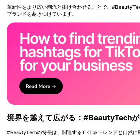
革新性をより
広い
潮流と
掛け
合わせることで、
#
BeautyTe
ブランドを
惹きつけています。
境界を
越えて
広がる
：#
BeautyTech
#
BeautyTechの
特長は、
関連する
TikTok
トレンドと
自然に