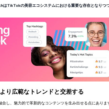
chは
TikTokの
美容
エコシステムに
おける
重要な
存在となりつ
がより
広範な
トレンドと
交差する
融合し、
魅力的で
革新的な
コンテンツを
生み
出せる
点に
ありま