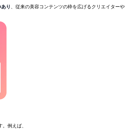
つあり
、
従来の
美容
コンテンツの
枠を
広げる
クリエイターや
す。
例えば、