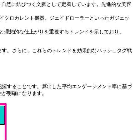
と
自然に
結びつく
文脈として
定着しています。
先進的な
美容
イクロカレント
機器、
ジェイドローラーと
いった
ガジェッ
と
理想的な
仕上がりを
重視する
トレンドを
示しており
、
ます。さらに、
これらの
トレンドを
効果的な
ハッシュタグ
戦
把握することです。
算出した
平均
エンゲージメント
率に
基づ
性が
明確になります。