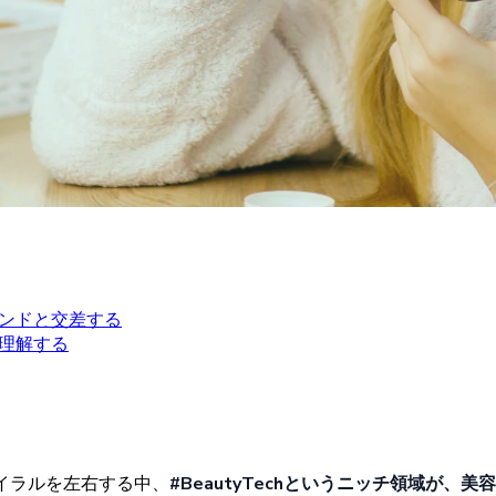
レンドと交差する
理解する
イラルを
左右する
中、
#
BeautyTechと
いう
ニッチ
領域が、
美容