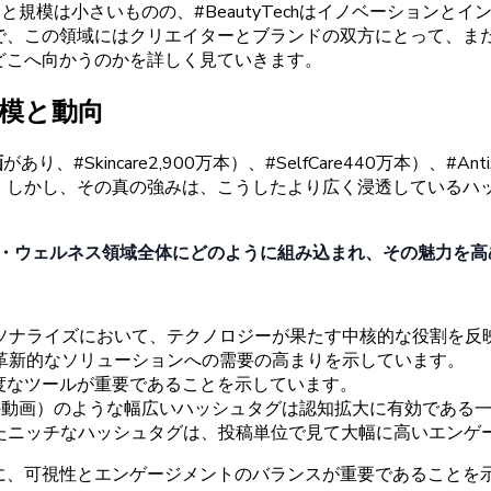
ると
規模は
小さいものの
、#
BeautyTechは
イノベーションと
イ
で、
この
領域には
クリエイターと
ブランドの
双方にとって、
ま
どこへ
向かうのかを
詳しく
見ていきます。
模と
動向
画
があり
、#
Skincare
2,
900万本）
、#
SelfCare
440万本）
、#
Ant
。しかし、
その
真の
強みは、
こうしたより
広く
浸透している
ハ
・
ウェルネス
領域全体に
どの
ように
組み
込まれ、
その
魅力を
高
ソナライズに
おいて、
テクノロジーが
果たす
中核的な
役割を
反
革新的な
ソリューションへの
需要の
高まりを
示しています。
度な
ツールが
重要であることを
示しています。
の
動画）の
ような
幅広い
ハッシュタグは
認知拡大に
有効である
た
ニッチな
ハッシュタグは、
投稿単位で
見て
大幅に
高い
エンゲ
に、
可視性と
エンゲージメントの
バランスが
重要であることを