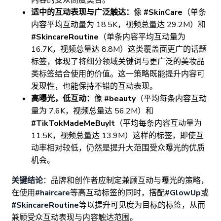
内容的受众高度契合。
适中的互动表现与广泛触达：
像
#SkinCare
（单条
内容平均互动量为 18.5K，视频总量达 29.2M）和
#SkincareRoutine
（单条内容平均互动量为
16.7K，视频总量达 8.8M）这类覆盖面更广的话题
标签，体现了将细分领域关键词与更广泛的美妆品
类标签结合使用的价值。这一策略既能提升内容可
发现性，也能保持不错的互动表现。
高曝光，低互动：
像
#beauty
（平均每条内容互动
量为 7.6K，视频总量达 56.2M）和
#TikTokMadeMeBuyIt
（平均每条内容互动量为
11.5K，视频总量达 13.9M）这样的标签，即使互
动率相对较低，仍然是提升大范围受众曝光的优质
机会。
关键结论
：品牌和创作者应制定兼顾互动与曝光的策略，
在使用
#haircare
等高互动标签的同时，搭配
#GlowUp
或
#SkincareRoutine
等以提升可见度为目标的标签，从而
兼顾受众互动表现与内容触达范围。