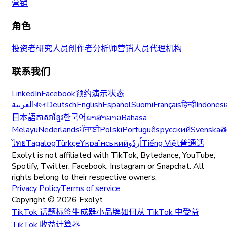
营销
角色
投资者
研究人员
创作者
分析师
营销人员
代理机构
联系我们
LinkedIn
Facebook
预约演示
状态
العربية
বাংলা
Deutsch
English
Español
Suomi
Français
हिन्दी
Indonesi
日本語
ភាសាខ្មែរ
한국어
ພາສາລາວ
Bahasa
Melayu
Nederlands
ਪੰਜਾਬੀ
Polski
Português
русский
Svenska
త
ไทย
Tagalog
Türkçe
Yкраїнський
اُردُو
Tiếng Việt
普通话
Exolyt is not affiliated with TikTok, Bytedance, YouTube,
Spotify, Twitter, Facebook, Instagram or Snapchat. All
rights belong to their respective owners.
Privacy Policy
Terms of service
Copyright ©
2026
Exolyt
TikTok 话题标签生成器
小品牌如何从 TikTok 中受益
TikTok 收益计算器