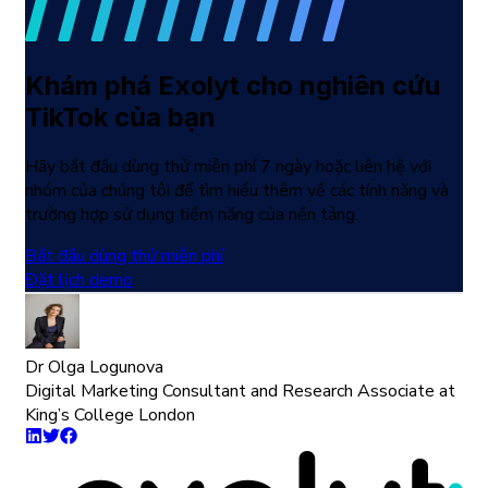
Khám phá Exolyt cho nghiên cứu
TikTok của bạn
Hãy bắt đầu dùng thử miễn phí 7 ngày hoặc liên hệ với
nhóm của chúng tôi để tìm hiểu thêm về các tính năng và
trường hợp sử dụng tiềm năng của nền tảng.
Bắt đầu dùng thử miễn phí
Đặt lịch demo
Dr Olga Logunova
Digital Marketing Consultant and Research Associate at
King’s College London