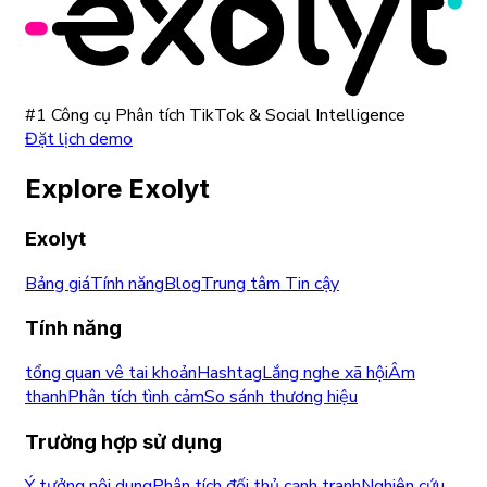
#1 Công cụ Phân tích TikTok & Social Intelligence
Đặt lịch demo
Explore Exolyt
Exolyt
Bảng giá
Tính năng
Blog
Trung tâm Tin cậy
Tính năng
tổng quan vê tai khoản
Hashtag
Lắng nghe xã hội
Âm
thanh
Phân tích tình cảm
So sánh thương hiệu
Trường hợp sử dụng
Ý tưởng nội dung
Phân tích đối thủ cạnh tranh
Nghiên cứu