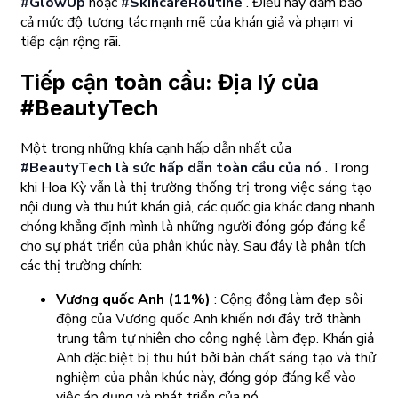
#GlowUp
hoặc
#SkincareRoutine
. Điều này đảm bảo
cả mức độ tương tác mạnh mẽ của khán giả và phạm vi
tiếp cận rộng rãi.
Tiếp cận toàn cầu: Địa lý của
#BeautyTech
Một trong những khía cạnh hấp dẫn nhất của
#BeautyTech là sức hấp dẫn toàn cầu của nó
. Trong
khi Hoa Kỳ vẫn là thị trường thống trị trong việc sáng tạo
nội dung và thu hút khán giả, các quốc gia khác đang nhanh
chóng khẳng định mình là những người đóng góp đáng kể
cho sự phát triển của phân khúc này. Sau đây là phân tích
các thị trường chính:
Vương quốc Anh (11%)
: Cộng đồng làm đẹp sôi
động của Vương quốc Anh khiến nơi đây trở thành
trung tâm tự nhiên cho công nghệ làm đẹp. Khán giả
Anh đặc biệt bị thu hút bởi bản chất sáng tạo và thử
nghiệm của phân khúc này, đóng góp đáng kể vào
việc áp dụng và phát triển của nó.