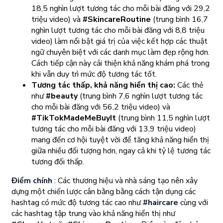
18,5 nghìn lượt tương tác cho mỗi bài đăng với 29,2
triệu video) và
#SkincareRoutine
(trung bình 16,7
nghìn lượt tương tác cho mỗi bài đăng với 8,8 triệu
video) làm nổi bật giá trị của việc kết hợp các thuật
ngữ chuyên biệt với các danh mục làm đẹp rộng hơn.
Cách tiếp cận này cải thiện khả năng khám phá trong
khi vẫn duy trì mức độ tương tác tốt.
Tương tác thấp, khả năng hiển thị cao:
Các thẻ
như
#beauty
(trung bình 7,6 nghìn lượt tương tác
cho mỗi bài đăng với 56,2 triệu video) và
#TikTokMadeMeBuyIt
(trung bình 11,5 nghìn lượt
tương tác cho mỗi bài đăng với 13,9 triệu video)
mang đến cơ hội tuyệt vời để tăng khả năng hiển thị
giữa nhiều đối tượng hơn, ngay cả khi tỷ lệ tương tác
tương đối thấp.
Điểm chính
: Các thương hiệu và nhà sáng tạo nên xây
dựng một chiến lược cân bằng bằng cách tận dụng các
hashtag có mức độ tương tác cao như
#haircare
cùng với
các hashtag tập trung vào khả năng hiển thị như