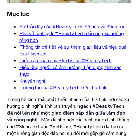
Mục lục
Sự trỗi dậy của #BeautyTech: Số liệu và động lực
Phá vỡ ranh giới: #BeautyTech đáp ứng xu hướng
rộng hơn
Thông tin chi tiết về sự tham gia: Hiểu về hiệu quả
của Hashtag
Tiếp cận toàn cầu: Địa lý của #BeautyTech
Hiệu ứng người có ảnh hưởng: Tận dụng tính xác
thực
Khuyến nghị:
Tương lai của #BeautyTech trên TikTok
Trong hệ sinh thái phát triển nhanh của TikTok, nơi các xu
hướng định nghĩa tính lan truyền,
ngách #BeautyTech
đã nổi lên như một giao điểm hấp dẫn giữa làm đẹp
và công nghệ
. Mặc dù nhỏ hơn các danh mục chính thống
như #Skincare hoặc #SelfCare, #BeautyTech đã tạo ra
một không gian độc đáo nơi sự đổi mới gặp gỡ cảm hứng.