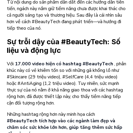
Từ nội dung do sản phẩm dẫn dắt đến các hướng dẫn tiên
tiến, ngách này nắm giữ tiềm năng chưa được khai thác cho
cả người sáng tạo và thương hiệu. Sau đây là cái nhìn sâu
hơn về cách #BeautyTech đang phát triển—và hướng đi
tiếp theo của nó.
Sự trỗi dậy của #BeautyTech: Số
liệu và động lực
Với
17.000 video hiện có hashtag #BeautyTech
, phân
khúc này có vẻ khiêm tốn so với những gã khổng lồ như
#Skincare (29 triệu video), #SelfCare (4,4 triệu video)
hoặc #AntiAging (1,2 triệu video). Tuy nhiên, sức mạnh
thực sự của nó nằm ở khả năng giao thoa với các hashtag
rộng hơn, đã được thiết lập này, cho thấy tiềm năng tiếp
cận đối tượng rộng hơn.
Những hashtag rộng hơn này minh họa cách
#BeautyTech tích hợp vào các ngành làm đẹp và
chăm sóc sức khỏe lớn hơn, giúp tăng thêm sức hấp