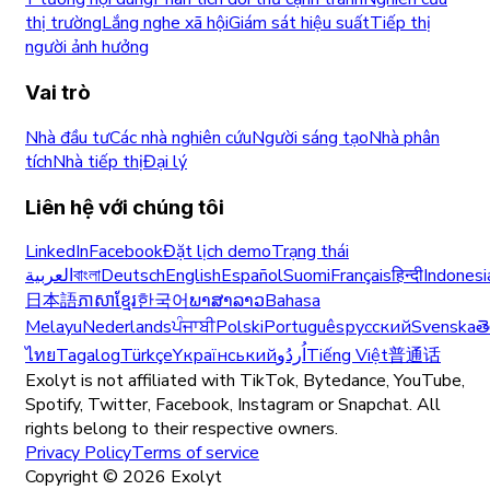
thị trường
Lắng nghe xã hội
Giám sát hiệu suất
Tiếp thị
người ảnh hưởng
Vai trò
Nhà đầu tư
Các nhà nghiên cứu
Người sáng tạo
Nhà phân
tích
Nhà tiếp thị
Đại lý
Liên hệ với chúng tôi
LinkedIn
Facebook
Đặt lịch demo
Trạng thái
العربية
বাংলা
Deutsch
English
Español
Suomi
Français
हिन्दी
Indonesi
日本語
ភាសាខ្មែរ
한국어
ພາສາລາວ
Bahasa
Melayu
Nederlands
ਪੰਜਾਬੀ
Polski
Português
русский
Svenska
త
ไทย
Tagalog
Türkçe
Yкраїнський
اُردُو
Tiếng Việt
普通话
Exolyt is not affiliated with TikTok, Bytedance, YouTube,
Spotify, Twitter, Facebook, Instagram or Snapchat. All
rights belong to their respective owners.
Privacy Policy
Terms of service
Copyright ©
2026
Exolyt