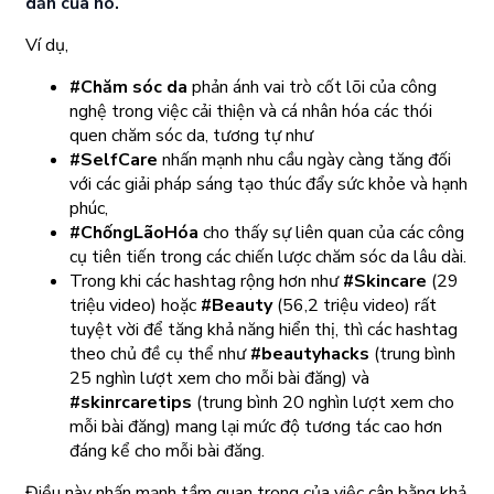
dẫn của nó.
Ví dụ,
#Chăm sóc da
phản ánh vai trò cốt lõi của công
nghệ trong việc cải thiện và cá nhân hóa các thói
quen chăm sóc da, tương tự như
#SelfCare
nhấn mạnh nhu cầu ngày càng tăng đối
với các giải pháp sáng tạo thúc đẩy sức khỏe và hạnh
phúc,
#ChốngLãoHóa
cho thấy sự liên quan của các công
cụ tiên tiến trong các chiến lược chăm sóc da lâu dài.
Trong khi các hashtag rộng hơn như
#Skincare
(29
triệu video) hoặc
#Beauty
(56,2 triệu video) rất
tuyệt vời để tăng khả năng hiển thị, thì các hashtag
theo chủ đề cụ thể như
#beautyhacks
(trung bình
25 nghìn lượt xem cho mỗi bài đăng) và
#skinrcaretips
(trung bình 20 nghìn lượt xem cho
mỗi bài đăng) mang lại mức độ tương tác cao hơn
đáng kể cho mỗi bài đăng.
Điều này nhấn mạnh tầm quan trọng của việc cân bằng khả