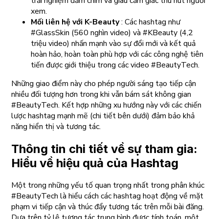
trải nghiệm đắm chìm và giàu cảm giác thu hút người
xem.
Mối liên hệ với K-Beauty
: Các hashtag như
#GlassSkin (560 nghìn video) và #KBeauty (4,2
triệu video) nhấn mạnh vào sự đổi mới và kết quả
hoàn hảo, hoàn toàn phù hợp với các công nghệ tiên
tiến được giới thiệu trong các video #BeautyTech.
Những giao điểm này cho phép người sáng tạo tiếp cận
nhiều đối tượng hơn trong khi vẫn bám sát không gian
#BeautyTech. Kết hợp những xu hướng này với các chiến
lược hashtag mạnh mẽ (chi tiết bên dưới) đảm bảo khả
năng hiển thị và tương tác.
Thông tin chi tiết về sự tham gia:
Hiểu về hiệu quả của Hashtag
Một trong những yếu tố quan trọng nhất trong phân khúc
#BeautyTech là hiểu cách các hashtag hoạt động về mặt
phạm vi tiếp cận và thúc đẩy tương tác trên mỗi bài đăng.
Dựa trên tỷ lệ tương tác trung bình được tính toán, một