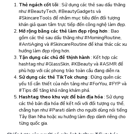
Thẻ ngách cốt lõi
: Sử dụng các thẻ sau dấu thăng
như #BeautyTech, #BeautyGadgets và
#SkincareTools để nhắm mục tiêu đến đối tượng
khán giả quan tâm trực tiếp đến công nghệ làm đẹp.
Mở rộng bằng các thẻ làm đẹp rộng hơn
: Bao
gồm các thẻ sau dấu thăng như #MorningRoutine,
#AntiAging và #SkincareRoutine để khai thác các xu
hướng làm đẹp rộng hơn.
Tận dụng các chủ đề thịnh hành
: Kết hợp các
hashtag như #GlassSkin, #KBeauty và #ASMR để
phù hợp với các phong trào toàn cầu đang diễn ra.
Sử dụng các thẻ TikTok chung
: Đừng quên các
yếu tố cần thiết của nền tảng như #ForYou, #FYP và
#Tips để tăng khả năng khám phá.
Hashtag theo khu vực để bản địa hóa
: Sử dụng
các thẻ bản địa hóa để kết nối với đối tượng cụ thể,
chẳng hạn như #Parati dành cho người dùng nói tiếng
Tây Ban Nha hoặc xu hướng làm đẹp dành riêng cho
từng quốc gia.