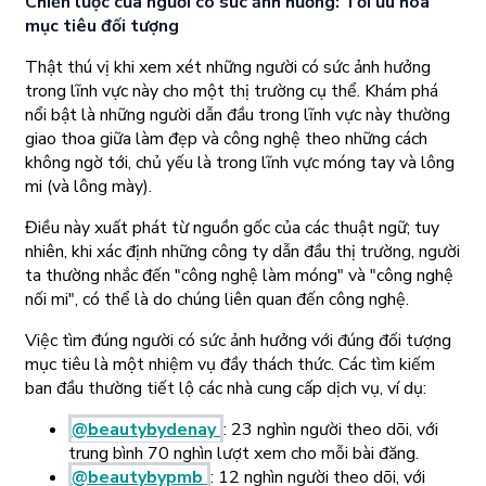
Chiến lược của người có sức ảnh hưởng: Tối ưu hóa
mục tiêu đối tượng
Thật thú vị khi xem xét những người có sức ảnh hưởng
trong lĩnh vực này cho một thị trường cụ thể. Khám phá
nổi bật là những người dẫn đầu trong lĩnh vực này thường
giao thoa giữa làm đẹp và công nghệ theo những cách
không ngờ tới, chủ yếu là trong lĩnh vực móng tay và lông
mi (và lông mày).
Điều này xuất phát từ nguồn gốc của các thuật ngữ; tuy
nhiên, khi xác định những công ty dẫn đầu thị trường, người
ta thường nhắc đến "công nghệ làm móng" và "công nghệ
nối mi", có thể là do chúng liên quan đến công nghệ.
Việc tìm đúng người có sức ảnh hưởng với đúng đối tượng
mục tiêu là một nhiệm vụ đầy thách thức. Các tìm kiếm
ban đầu thường tiết lộ các nhà cung cấp dịch vụ, ví dụ:
@beautybydenay
: 23 nghìn người theo dõi, với
trung bình 70 nghìn lượt xem cho mỗi bài đăng.
@beautybypmb
: 12 nghìn người theo dõi, với