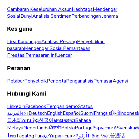
Gambaran Keseluruhan Akaun
Hashtags
Mendengar
Sosial
Bunyi
Analisis Sentimen
Perbandingan Jenama
Kes guna
Idea Kandungan
Analisis Pesaing
Penyelidikan
pasaran
Mendengar Sosial
Pemantauan
Prestasi
Pemasaran Influencer
Peranan
Pelabur
Penyelidik
Pencipta
Penganalisis
Pemasar
Agensi
Hubungi Kami
LinkedIn
Facebook
Tempah demo
Status
العربية
বাংলা
Deutsch
English
Español
Suomi
Français
हिन्दी
Indonesi
日本語
ភាសាខ្មែរ
한국어
ພາສາລາວ
Bahasa
Melayu
Nederlands
ਪੰਜਾਬੀ
Polski
Português
русский
Svenska
త
ไทย
Tagalog
Türkçe
Yкраїнський
اُردُو
Tiếng Việt
普通话