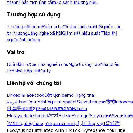
thanh
Phân tích tình cảm
So sánh thương hiệu
Trường hợp sử dụng
Ý tưởng nội dung
Phân tích đối thủ cạnh tranh
Nghiên cứu
thị trường
Lắng nghe xã hội
Giám sát hiệu suất
Tiếp thị
người ảnh hưởng
Vai trò
Nhà đầu tư
Các nhà nghiên cứu
Người sáng tạo
Nhà phân
tích
Nhà tiếp thị
Đại lý
Liên hệ với chúng tôi
LinkedIn
Facebook
Đặt lịch demo
Trạng thái
العربية
বাংলা
Deutsch
English
Español
Suomi
Français
हिन्दी
Indonesi
日本語
ភាសាខ្មែរ
한국어
ພາສາລາວ
Bahasa
Melayu
Nederlands
ਪੰਜਾਬੀ
Polski
Português
русский
Svenska
త
ไทย
Tagalog
Türkçe
Yкраїнський
اُردُو
Tiếng Việt
普通话
Exolyt is not affiliated with TikTok, Bytedance, YouTube,