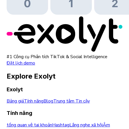
#1 Công cụ Phân tích TikTok & Social Intelligence
Đặt lịch demo
Explore Exolyt
Exolyt
Bảng giá
Tính năng
Blog
Trung tâm Tin cậy
Tính năng
tổng quan vê tai khoản
Hashtag
Lắng nghe xã hội
Âm