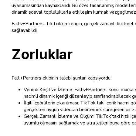
uyarlamasından kaynaklandı. Bu özel tasarlanmış modelleri 
dinamik sosyal topluluklarla etkileşim kurmak vazgeçilmez 
Falls+Partners, TikTok’un zengin, gerçek zamanlı kültürel v
sağlayabildi.
Zorluklar
Fall+Partners ekibinin talebi şunları kapsıyordu:
Verimli Keşif ve İzleme: Falls+Partners, konu, marka 
hacimli dinamik içeriği düzenleyip sınıflandırabilecek 
İlgili içgörülerin çıkarılması: TikTok’taki içerik hacm
gerçekten uygun videoları belirlemek süregelen bir zo
Gerçek Zamanlı İzleme ve Ölçüm: TikTok’taki hızlı içeri
uyumlu olmasını sağlamak ve stratejileri buna göre opt