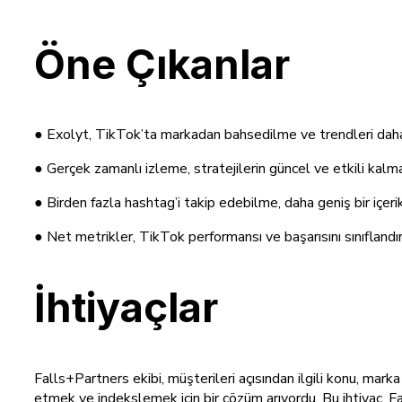
Öne Çıkanlar
● Exolyt, TikTok’ta markadan bahsedilme ve trendleri daha h
● Gerçek zamanlı izleme, stratejilerin güncel ve etkili kalmas
● Birden fazla hashtag’i takip edebilme, daha geniş bir içer
● Net metrikler, TikTok performansı ve başarısını sınıflandı
İhtiyaçlar
Falls+Partners ekibi, müşterileri açısından ilgili konu, mar
etmek ve indekslemek için bir çözüm arıyordu. Bu ihtiyaç, Fa