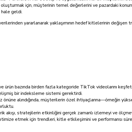
oluşturmak için, müşterinin temel değerlerini ve pazardaki konu
hale geldi.
erilerinden yararlanarak yaklaşımının hedef kitlelerinin değişen t
ve ürün bazında birden fazla kategoride TikTok videolarını keşfe
gelişmiş bir indeksleme sistemi gerektirdi.
i göz önüne alındığında, müşterilerin özel ihtiyaçlarına—örneğin y
rluktu.
k akışı, stratejilerin etkinliğini gerçek zamanlı izlemeyi ve ölçmey
imize etmek için trendleri, kitle etkileşimini ve performansı sür