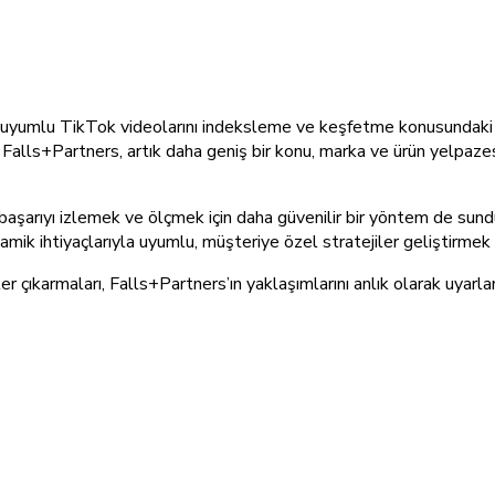
e uyumlu TikTok videolarını indeksleme ve keşfetme konusundaki 
alls+Partners, artık daha geniş bir konu, marka ve ürün yelpazes
şarıyı izlemek ve ölçmek için daha güvenilir bir yöntem de sundu
namik ihtiyaçlarıyla uyumlu, müşteriye özel stratejiler geliştirmek 
r çıkarmaları, Falls+Partners’ın yaklaşımlarını anlık olarak uyarla