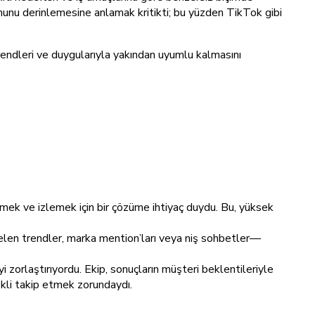
munu derinlemesine anlamak kritikti; bu yüzden TikTok gibi
rendleri ve duygularıyla yakından uyumlu kalmasını
tmek ve izlemek için bir çözüme ihtiyaç duydu. Bu, yüksek
ükselen trendler, marka mention’ları veya niş sohbetler—
i zorlaştırıyordu. Ekip, sonuçların müşteri beklentileriyle
ekli takip etmek zorundaydı.