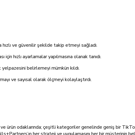
ızlı ve güvenilir şekilde takip etmeyi sağladı.
ı için hızlı ayarlamalar yapılmasına olanak tanıdı.
ik yelpazesini belirlemeyi mümkün kıldı.
rmayı ve sayısal olarak ölçmeyi kolaylaştırdı.
ka ve ürün odaklarında; çeşitli kategoriler genelinde geniş bir Tik
lls+Partners’ın her strateji ve uygulamasını her bir müşterinin bel