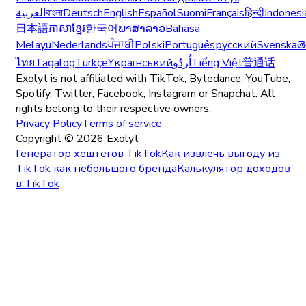
العربية
বাংলা
Deutsch
English
Español
Suomi
Français
हिन्दी
Indonesi
日本語
ភាសាខ្មែរ
한국어
ພາສາລາວ
Bahasa
Melayu
Nederlands
ਪੰਜਾਬੀ
Polski
Português
русский
Svenska
త
ไทย
Tagalog
Türkçe
Yкраїнський
اُردُو
Tiếng Việt
普通话
Exolyt is not affiliated with TikTok, Bytedance, YouTube,
Spotify, Twitter, Facebook, Instagram or Snapchat. All
rights belong to their respective owners.
Privacy Policy
Terms of service
Copyright ©
2026
Exolyt
Генератор хештегов TikTok
Как извлечь выгоду из
TikTok как небольшого бренда
Калькулятор доходов
в TikTok