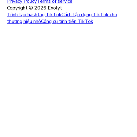
Privacy Policy
Terms of service
Copyright ©
2026
Exolyt
Trình tạo hashtag TikTok
Cách tận dụng TikTok cho
thương hiệu nhỏ
Công cụ tính tiền TikTok