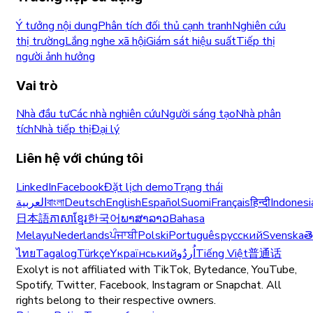
Ý tưởng nội dung
Phân tích đối thủ cạnh tranh
Nghiên cứu
thị trường
Lắng nghe xã hội
Giám sát hiệu suất
Tiếp thị
người ảnh hưởng
Vai trò
Nhà đầu tư
Các nhà nghiên cứu
Người sáng tạo
Nhà phân
tích
Nhà tiếp thị
Đại lý
Liên hệ với chúng tôi
LinkedIn
Facebook
Đặt lịch demo
Trạng thái
العربية
বাংলা
Deutsch
English
Español
Suomi
Français
हिन्दी
Indonesi
日本語
ភាសាខ្មែរ
한국어
ພາສາລາວ
Bahasa
Melayu
Nederlands
ਪੰਜਾਬੀ
Polski
Português
русский
Svenska
త
ไทย
Tagalog
Türkçe
Yкраїнський
اُردُو
Tiếng Việt
普通话
Exolyt is not affiliated with TikTok, Bytedance, YouTube,
Spotify, Twitter, Facebook, Instagram or Snapchat. All
rights belong to their respective owners.