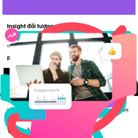
Insight đối tượng mục tiêu
Hiểu rõ người dùng thực sự nghĩ gì bằng cách theo dõi các
cuộc trò chuyện, cảm xúc và xu hướng trên TikTok.
Phân tích hiệu suất
Xác định nội dung nào đang mang lại hiệu quả và lý do
đằng sau bằng cách phân tích các tài khoản, video và
hashtag thúc đẩy tương tác và tăng trưởng.
Lợi thế cạnh tranh
Luôn dẫn trước xu hướng và đối thủ bằng cách benchmark
hiệu suất và phát hiện sớm các cơ hội mới nổi.
Vai trò