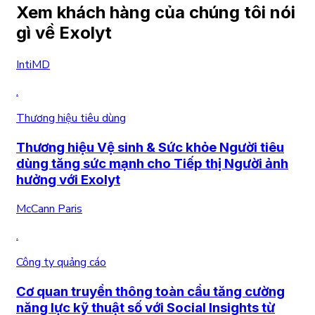
Xem khách hàng của chúng tôi nói
gì về Exolyt
IntiMD
.
Thương hiệu tiêu dùng
Thương hiệu Vệ sinh & Sức khỏe Người tiêu
dùng tăng sức mạnh cho Tiếp thị Người ảnh
hưởng với Exolyt
McCann Paris
.
Công ty quảng cáo
Cơ quan truyền thông toàn cầu tăng cường
năng lực kỹ thuật số với Social Insights từ