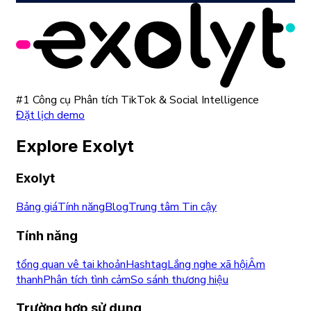
#1 Công cụ Phân tích TikTok & Social Intelligence
Đặt lịch demo
Explore Exolyt
Exolyt
Bảng giá
Tính năng
Blog
Trung tâm Tin cậy
Tính năng
tổng quan vê tai khoản
Hashtag
Lắng nghe xã hội
Âm
thanh
Phân tích tình cảm
So sánh thương hiệu
Trường hợp sử dụng