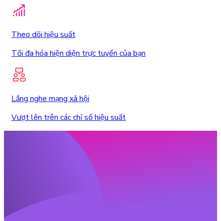
Theo dõi hiệu suất
Tối đa hóa hiện diện trực tuyến của bạn
Lắng nghe mạng xã hội
Vượt lên trên các chỉ số hiệu suất