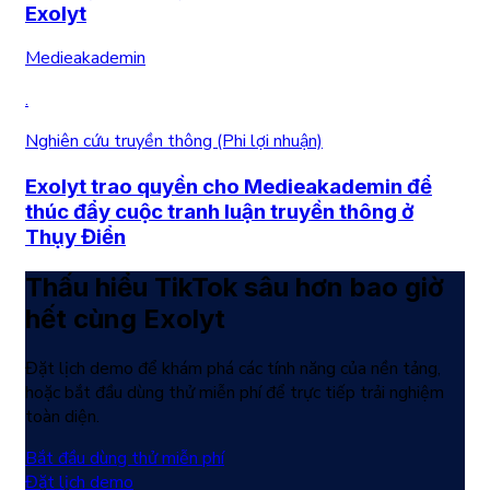
Exolyt
Medieakademin
.
Nghiên cứu truyền thông (Phi lợi nhuận)
Exolyt trao quyền cho Medieakademin để
thúc đẩy cuộc tranh luận truyền thông ở
Thụy Điển
Thấu hiểu TikTok sâu hơn bao giờ
hết cùng Exolyt
Đặt lịch demo để khám phá các tính năng của nền tảng,
hoặc bắt đầu dùng thử miễn phí để trực tiếp trải nghiệm
toàn diện.
Bắt đầu dùng thử miễn phí
Đặt lịch demo