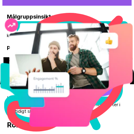
Målgruppsinsikter
Förstå vad människor faktiskt tycker genom att följa
konversationer, sentiment och trender på TikTok.
Prestationsinsikter
Se vad som fungerar och varför genom att analysera
konton, videor och hashtags som driver engagemang och
tillväxt.
Konkurrensfördel
Ligg steget före trender och konkurrenter genom att
benchmarka prestanda och identifiera nya möjligheter i
ett tidigt skede.
Roller