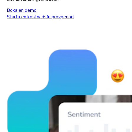
Boka en demo
Starta en kostnadsfri provperiod