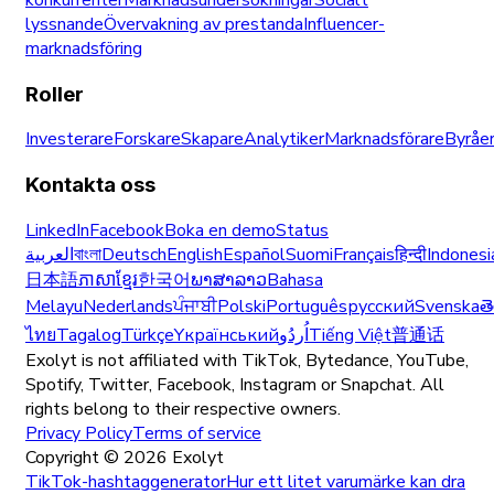
lyssnande
Övervakning av prestanda
Influencer-
marknadsföring
Roller
Investerare
Forskare
Skapare
Analytiker
Marknadsförare
Byråe
Kontakta oss
LinkedIn
Facebook
Boka en demo
Status
العربية
বাংলা
Deutsch
English
Español
Suomi
Français
हिन्दी
Indonesi
日本語
ភាសាខ្មែរ
한국어
ພາສາລາວ
Bahasa
Melayu
Nederlands
ਪੰਜਾਬੀ
Polski
Português
русский
Svenska
త
ไทย
Tagalog
Türkçe
Yкраїнський
اُردُو
Tiếng Việt
普通话
Exolyt is not affiliated with TikTok, Bytedance, YouTube,
Spotify, Twitter, Facebook, Instagram or Snapchat. All
rights belong to their respective owners.
Privacy Policy
Terms of service
Copyright ©
2026
Exolyt
TikTok-hashtaggenerator
Hur ett litet varumärke kan dra