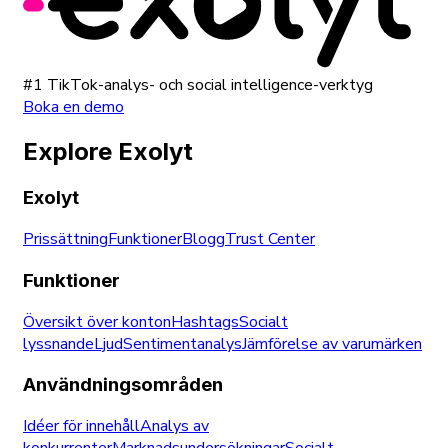
#1 TikTok-analys- och social intelligence-verktyg
Boka en demo
Explore Exolyt
Exolyt
Prissättning
Funktioner
Blogg
Trust Center
Funktioner
Översikt över konton
Hashtags
Socialt
lyssnande
Ljud
Sentimentanalys
Jämförelse av varumärken
Användningsområden
Idéer för innehåll
Analys av
konkurrenter
Marknadsundersökningar
Socialt