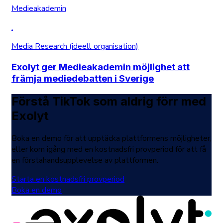
Medieakademin
.
Media Research (ideell organisation)
Exolyt ger Medieakademin möjlighet att
främja mediedebatten i Sverige
Förstå TikTok som aldrig förr med
Exolyt
Boka en demo för att upptäcka plattformens möjligheter,
eller kom igång med en kostnadsfri provperiod för att få
en förstahandsupplevelse av plattformen.
Starta en kostnadsfri provperiod
Boka en demo