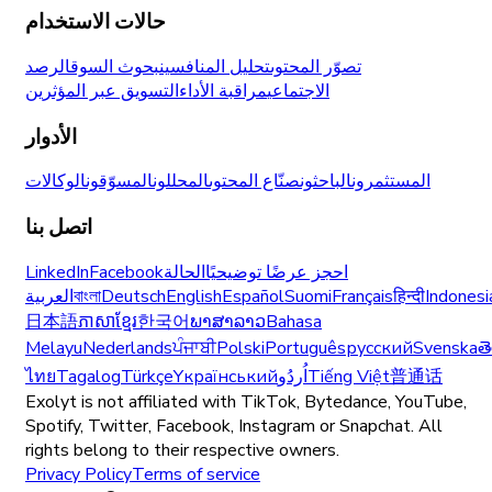
حالات الاستخدام
تصوّر المحتوى
تحليل المنافسين
بحوث السوق
الرصد
الاجتماعي
مراقبة الأداء
التسويق عبر المؤثرين
الأدوار
المستثمرون
الباحثون
صنّاع المحتوى
المحللون
المسوّقون
الوكالات
اتصل بنا
احجز عرضًا توضيحيًا
الحالة
Facebook
LinkedIn
Indonesi
हिन्दी
Français
Suomi
Español
English
Deutsch
বাংলা
العربية
日本語
ភាសាខ្មែរ
한국어
ພາສາລາວ
Bahasa
Melayu
Nederlands
ਪੰਜਾਬੀ
Polski
Português
русский
Svenska
త
普通话
Tiếng Việt
اُردُو
Yкраїнський
Türkçe
Tagalog
ไทย
Exolyt is not affiliated with TikTok, Bytedance, YouTube,
Spotify, Twitter, Facebook, Instagram or Snapchat. All
rights belong to their respective owners.
Privacy Policy
Terms of service