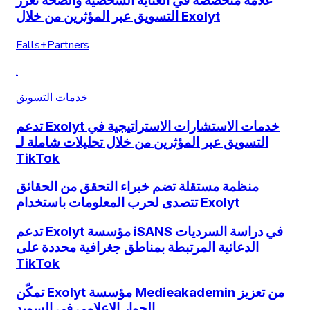
علامة متخصصة في العناية الشخصية والصحة تعزز
التسويق عبر المؤثرين من خلال Exolyt
Falls+Partners
.
خدمات التسويق
تدعم Exolyt خدمات الاستشارات الاستراتيجية في
التسويق عبر المؤثرين من خلال تحليلات شاملة لـ
TikTok
منظمة مستقلة تضم خبراء التحقق من الحقائق
تتصدى لحرب المعلومات باستخدام Exolyt
تدعم Exolyt مؤسسة iSANS في دراسة السرديات
الدعائية المرتبطة بمناطق جغرافية محددة على
TikTok
تمكّن Exolyt مؤسسة Medieakademin من تعزيز
الحوار الإعلامي في السويد