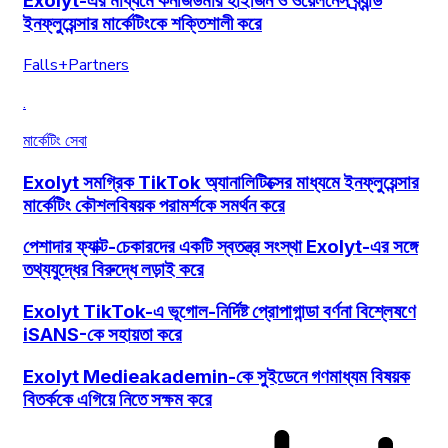
Exolyt-এর মাধ্যমে কনজিউমার হাইজিন ও ওয়েলনেস ব্র্যান্ড
ইনফ্লুয়েন্সার মার্কেটিংকে শক্তিশালী করে
Falls+Partners
.
মার্কেটিং সেবা
Exolyt সমগ্রিক TikTok অ্যানালিটিক্সের মাধ্যমে ইনফ্লুয়েন্সার
মার্কেটিং কৌশলবিষয়ক পরামর্শকে সমর্থন করে
পেশাদার ফ্যাক্ট-চেকারদের একটি স্বতন্ত্র সংস্থা Exolyt-এর সঙ্গে
তথ্যযুদ্ধের বিরুদ্ধে লড়াই করে
Exolyt TikTok-এ ভূগোল-নির্দিষ্ট প্রোপাগান্ডা বর্ণনা বিশ্লেষণে
iSANS-কে সহায়তা করে
Exolyt Medieakademin-কে সুইডেনে গণমাধ্যম বিষয়ক
বিতর্ককে এগিয়ে নিতে সক্ষম করে