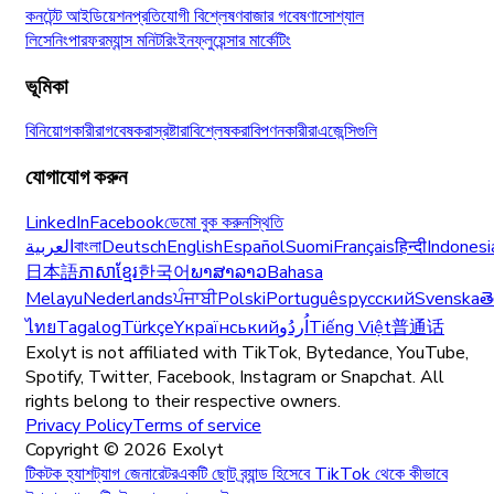
কনটেন্ট আইডিয়েশন
প্রতিযোগী বিশ্লেষণ
বাজার গবেষণা
সোশ্যাল
লিসেনিং
পারফরম্যান্স মনিটরিং
ইনফ্লুয়েন্সার মার্কেটিং
ভূমিকা
বিনিয়োগকারীরা
গবেষকরা
স্রষ্টারা
বিশ্লেষকরা
বিপণনকারীরা
এজেন্সিগুলি
যোগাযোগ করুন
LinkedIn
Facebook
ডেমো বুক করুন
স্থিতি
العربية
বাংলা
Deutsch
English
Español
Suomi
Français
हिन्दी
Indonesi
日本語
ភាសាខ្មែរ
한국어
ພາສາລາວ
Bahasa
Melayu
Nederlands
ਪੰਜਾਬੀ
Polski
Português
русский
Svenska
త
ไทย
Tagalog
Türkçe
Yкраїнський
اُردُو
Tiếng Việt
普通话
Exolyt is not affiliated with TikTok, Bytedance, YouTube,
Spotify, Twitter, Facebook, Instagram or Snapchat. All
rights belong to their respective owners.
Privacy Policy
Terms of service
Copyright ©
2026
Exolyt
টিকটক হ্যাশট্যাগ জেনারেটর
একটি ছোট ব্র্যান্ড হিসেবে TikTok থেকে কীভাবে