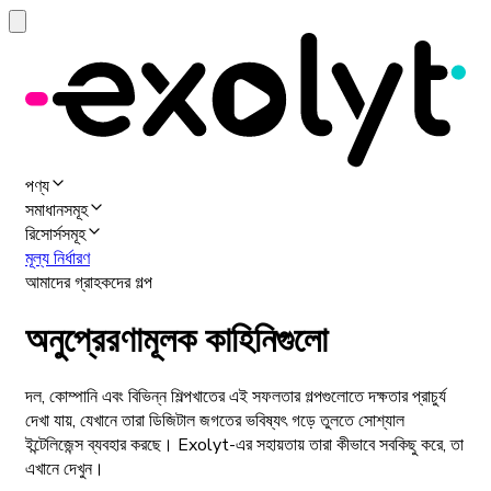
পণ্য
সমাধানসমূহ
রিসোর্সসমূহ
মূল্য নির্ধারণ
আমাদের গ্রাহকদের গল্প
অনুপ্রেরণামূলক কাহিনিগুলো
দল, কোম্পানি এবং বিভিন্ন শিল্পখাতের এই সফলতার গল্পগুলোতে দক্ষতার প্রাচুর্য
দেখা যায়, যেখানে তারা ডিজিটাল জগতের ভবিষ্যৎ গড়ে তুলতে সোশ্যাল
ইন্টেলিজেন্স ব্যবহার করছে। Exolyt-এর সহায়তায় তারা কীভাবে সবকিছু করে, তা
এখানে দেখুন।