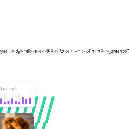
রণা এবং ট্রেন্ড আবিষ্কারের একটি উৎস হিসেবে, যা আপনার কৌশল ও ইনফ্লুয়েন্সার মার্ক