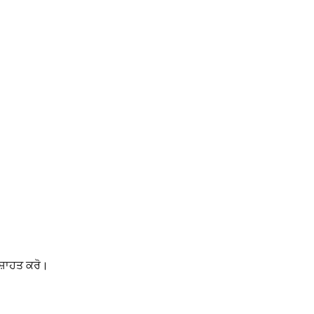
ਸ਼ਾਹਤ ਕਰੋ।