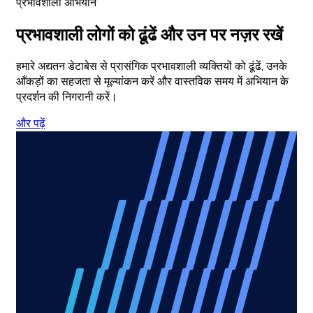
प्रभावशाली अभियान
प्रभावशाली लोगों को ढूंढें और उन पर नज़र रखें
हमारे अद्यतन डेटाबेस से प्रासंगिक प्रभावशाली व्यक्तियों को ढूंढें, उनके
आँकड़ों का सहजता से मूल्यांकन करें और वास्तविक समय में अभियान के
प्रदर्शन की निगरानी करें।
और पढ़ें