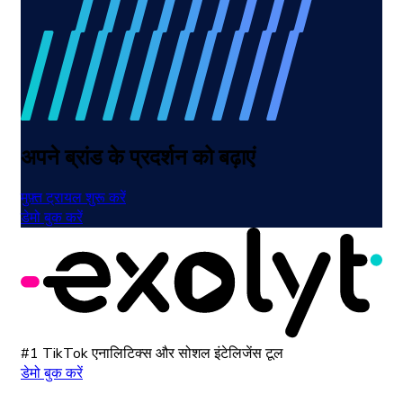
अपने ब्रांड के प्रदर्शन को बढ़ाएं
मुफ़्त ट्रायल शुरू करें
डेमो बुक करें
#1 TikTok एनालिटिक्स और सोशल इंटेलिजेंस टूल
डेमो बुक करें