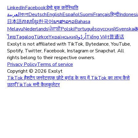
LinkedIn
Facebook
डेमो बुक करें
स्थिति
العربية
বাংলা
Deutsch
English
Español
Suomi
Français
हिन्दी
Indonesi
日本語
ភាសាខ្មែរ
한국어
ພາສາລາວ
Bahasa
Melayu
Nederlands
ਪੰਜਾਬੀ
Polski
Português
русский
Svenska
త
ไทย
Tagalog
Türkçe
Yкраїнський
اُردُو
Tiếng Việt
普通话
Exolyt is not affiliated with TikTok, Bytedance, YouTube,
Spotify, Twitter, Facebook, Instagram or Snapchat. All
rights belong to their respective owners.
Privacy Policy
Terms of service
Copyright ©
2026
Exolyt
TikTok हैशटैग जनरेटर
एक छोटे ब्रांड के रूप में TikTok का लाभ कैसे
उठाएँ
TikTok मनी कैलकुलेटर