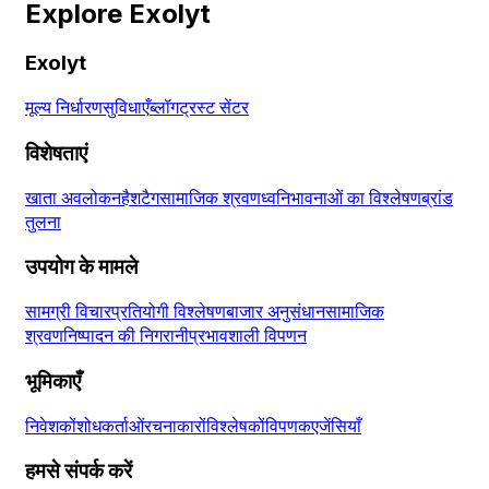
Explore Exolyt
Exolyt
मूल्य निर्धारण
सुविधाएँ
ब्लॉग
ट्रस्ट सेंटर
विशेषताएं
खाता अवलोकन
हैशटैग
सामाजिक श्रवण
ध्वनि
भावनाओं का विश्लेषण
ब्रांड
तुलना
उपयोग के मामले
सामग्री विचार
प्रतियोगी विश्लेषण
बाजार अनुसंधान
सामाजिक
श्रवण
निष्पादन की निगरानी
प्रभावशाली विपणन
भूमिकाएँ
निवेशकों
शोधकर्ताओं
रचनाकारों
विश्लेषकों
विपणक
एजेंसियाँ
हमसे संपर्क करें