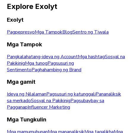
Explore Exolyt
Exolyt
Pagpepresyo
Mga Tampok
Blog
Sentro ng Tiwala
Mga Tampok
Pangkalahatang-ideya ng Account
Mga hashtag
Sosyal na
Pakikinig
Mga tunog
Pagsusuri ng
Sentimento
Paghahambing ng Brand
Mga gamit
Ideya ng Nilalaman
Pagsusuri ng katunggali
Pananaliksik
sa merkado
Sosyal na Pakikinig
Pagsubaybay sa
Pagganap
Influencer Marketing
Mga Tungkulin
Mga mamumuhunan
Mga mananaliksik
Mga tagalikha
Mga