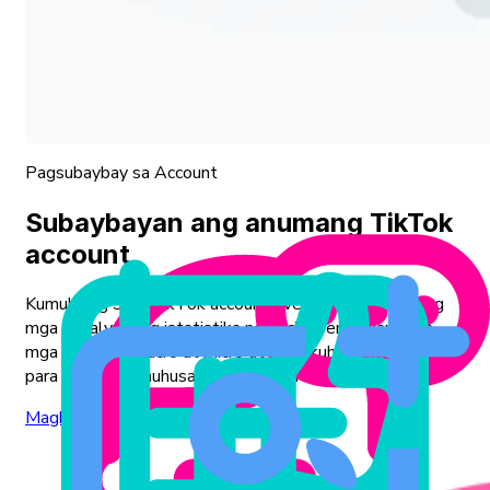
Pagsubaybay sa Account
Subaybayan ang anumang TikTok
account
Kumuha ng 360 TikTok account overview! Tingnan ang
mga detalyadong istatistika ng social performance sa
mga antas ng macro at micro at makakuha ng mga insight
para sa mas mahuhusay na desisyon na batay sa data.
Magbasa pa