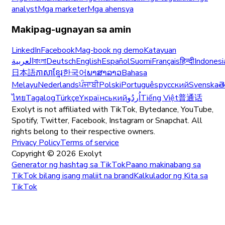
analyst
Mga marketer
Mga ahensya
Makipag-ugnayan sa amin
LinkedIn
Facebook
Mag-book ng demo
Katayuan
العربية
বাংলা
Deutsch
English
Español
Suomi
Français
हिन्दी
Indonesi
日本語
ភាសាខ្មែរ
한국어
ພາສາລາວ
Bahasa
Melayu
Nederlands
ਪੰਜਾਬੀ
Polski
Português
русский
Svenska
త
ไทย
Tagalog
Türkçe
Yкраїнський
اُردُو
Tiếng Việt
普通话
Exolyt is not affiliated with TikTok, Bytedance, YouTube,
Spotify, Twitter, Facebook, Instagram or Snapchat. All
rights belong to their respective owners.
Privacy Policy
Terms of service
Copyright ©
2026
Exolyt
Generator ng hashtag sa TikTok
Paano makinabang sa
TikTok bilang isang maliit na brand
Kalkulador ng Kita sa
TikTok