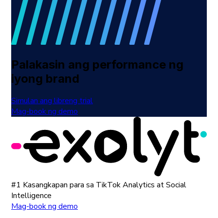
Palakasin ang performance ng
iyong brand
Simulan ang libreng trial
Mag-book ng demo
#1 Kasangkapan para sa TikTok Analytics at Social
Intelligence
Mag-book ng demo