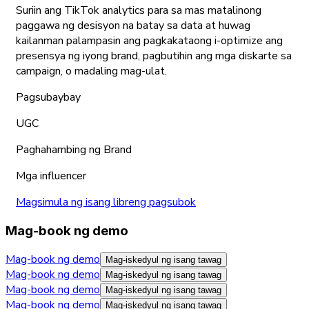
Suriin ang TikTok analytics para sa mas matalinong
paggawa ng desisyon na batay sa data at huwag
kailanman palampasin ang pagkakataong i-optimize ang
presensya ng iyong brand, pagbutihin ang mga diskarte sa
campaign, o madaling mag-ulat.
Pagsubaybay
UGC
Paghahambing ng Brand
Mga influencer
Magsimula ng isang libreng pagsubok
Mag-book ng demo
Mag-book ng demo
Mag-iskedyul ng isang tawag
Mag-book ng demo
Mag-iskedyul ng isang tawag
Mag-book ng demo
Mag-iskedyul ng isang tawag
Mag-book ng demo
Mag-iskedyul ng isang tawag