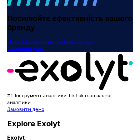
Посилюйте ефективність вашого
бренду
Почати безплатний пробний період
Замовити демо
#1 Інструмент аналітики TikTok і соціальної
аналітики
Замовити демо
Explore Exolyt
Exolyt