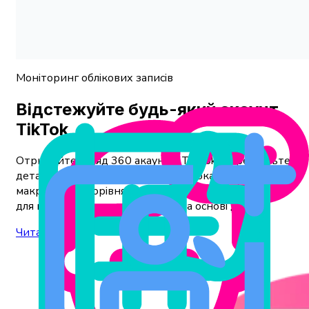
Моніторинг облікових записів
Відстежуйте будь-який акаунт
TikTok
Отримайте огляд 360 акаунтів TikTok! Перегляньте
детальну статистику соціальних показників на
макро- та мікрорівнях та отримайте інформацію
для прийняття кращих рішень на основі даних.
Читати далі