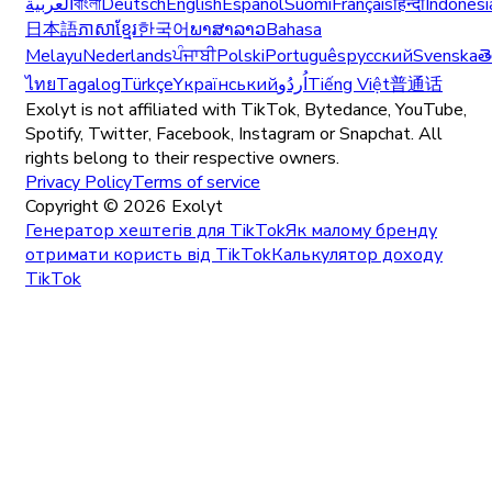
العربية
বাংলা
Deutsch
English
Español
Suomi
Français
हिन्दी
Indonesi
日本語
ភាសាខ្មែរ
한국어
ພາສາລາວ
Bahasa
Melayu
Nederlands
ਪੰਜਾਬੀ
Polski
Português
русский
Svenska
త
ไทย
Tagalog
Türkçe
Yкраїнський
اُردُو
Tiếng Việt
普通话
Exolyt is not affiliated with TikTok, Bytedance, YouTube,
Spotify, Twitter, Facebook, Instagram or Snapchat. All
rights belong to their respective owners.
Privacy Policy
Terms of service
Copyright ©
2026
Exolyt
Генератор хештегів для TikTok
Як малому бренду
отримати користь від TikTok
Калькулятор доходу
TikTok