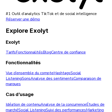
#1 Outil d’analytics TikTok et de social intelligence
Réserver une démo
Explore Exolyt
Exolyt
Tarifs
Fonctionnalités
Blog
Centre de confiance
Fonctionnalités
Vue d’ensemble du compte
Hashtags
Social
Listening
Sons
Analyse des sentiments
Comparaison de
marques
Cas d’usage
Idéation de contenu
Analyse de la concurrence
Études de
marché
Social Listening
Suivi des performances
Marketing