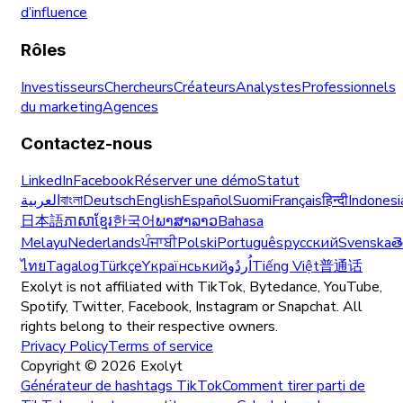
d’influence
Rôles
Investisseurs
Chercheurs
Créateurs
Analystes
Professionnels
du marketing
Agences
Contactez-nous
LinkedIn
Facebook
Réserver une démo
Statut
العربية
বাংলা
Deutsch
English
Español
Suomi
Français
हिन्दी
Indonesi
日本語
ភាសាខ្មែរ
한국어
ພາສາລາວ
Bahasa
Melayu
Nederlands
ਪੰਜਾਬੀ
Polski
Português
русский
Svenska
త
ไทย
Tagalog
Türkçe
Yкраїнський
اُردُو
Tiếng Việt
普通话
Exolyt is not affiliated with TikTok, Bytedance, YouTube,
Spotify, Twitter, Facebook, Instagram or Snapchat. All
rights belong to their respective owners.
Privacy Policy
Terms of service
Copyright ©
2026
Exolyt
Générateur de hashtags TikTok
Comment tirer parti de