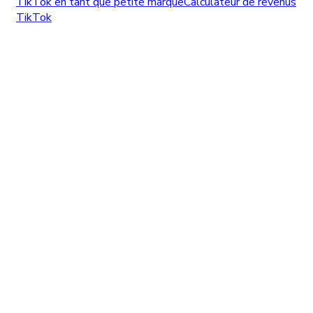
TikTok en tant que petite marque
Calculateur de revenus
TikTok