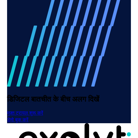
डिजिटल बातचीत के बीच अलग दिखें
मुफ़्त ट्रायल शुरू करें
डेमो बुक करें