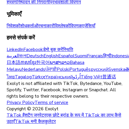
श्रवण
निष्पादन की निगरानी
प्रभावशाली विपणन
भूमिकाएँ
निवेशकों
शोधकर्ताओं
रचनाकारों
विश्लेषकों
विपणक
एजेंसियाँ
हमसे संपर्क करें
LinkedIn
Facebook
डेमो बुक करें
स्थिति
العربية
বাংলা
Deutsch
English
Español
Suomi
Français
हिन्दी
Indonesi
日本語
ភាសាខ្មែរ
한국어
ພາສາລາວ
Bahasa
Melayu
Nederlands
ਪੰਜਾਬੀ
Polski
Português
русский
Svenska
త
ไทย
Tagalog
Türkçe
Yкраїнський
اُردُو
Tiếng Việt
普通话
Exolyt is not affiliated with TikTok, Bytedance, YouTube,
Spotify, Twitter, Facebook, Instagram or Snapchat. All
rights belong to their respective owners.
Privacy Policy
Terms of service
Copyright ©
2026
Exolyt
TikTok हैशटैग जनरेटर
एक छोटे ब्रांड के रूप में TikTok का लाभ कैसे
उठाएँ
TikTok मनी कैलकुलेटर