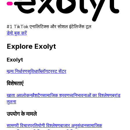
#1 TikTok एनालिटिक्स और सोशल इंटेलिजेंस टूल
डेमो बुक करें
Explore Exolyt
Exolyt
मूल्य निर्धारण
सुविधाएँ
ब्लॉग
ट्रस्ट सेंटर
विशेषताएं
खाता अवलोकन
हैशटैग
सामाजिक श्रवण
ध्वनि
भावनाओं का विश्लेषण
ब्रांड
तुलना
उपयोग के मामले
सामग्री विचार
प्रतियोगी विश्लेषण
बाजार अनुसंधान
सामाजिक