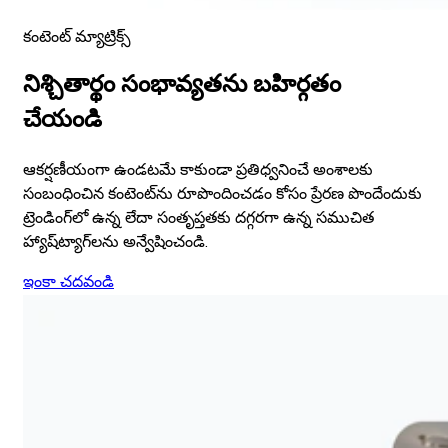
కంటెంట్ మ్యాట్రిక్స్
నిశ్చితార్థం సంభావ్యతను బహిర్గతం
చేయండి
ఆకర్షణీయంగా ఉండటమే కాకుండా ప్రతిధ్వనించే అంశాలకు
సంబంధించిన కంటెంట్‌ను రూపొందించడం కోసం ప్రేరణ పొందేందుకు
ట్రెండింగ్‌లో ఉన్న లేదా సంతృప్తతకు దగ్గరగా ఉన్న సముచిత
హ్యాష్‌ట్యాగ్‌లను అన్వేషించండి.
ఇంకా చదవండి