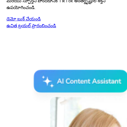
మరియు స్ఫూర్తిని పొందడానికి TikTok అంతర్దృష్టుల శక్తిని
ఉపయోగించండి.
డెమో బుక్ చేయండి
ఉచిత ట్రయల్ ప్రారంభించండి