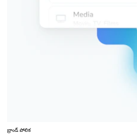
బ్రాండ్ పోలిక