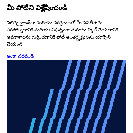
మీ పోటీని విశ్లేషించండి
విభిన్న బ్రాండ్‌లు మరియు పరిశ్రమలతో మీ పనితీరును
సరిపోల్చడానికి మరియు విభిన్నంగా మరియు స్కేల్ చేయడానికి
అవకాశాలను గుర్తించడానికి పోటీ అంతర్దృష్టులను యాక్సెస్
చేయండి.
ఇంకా చదవండి