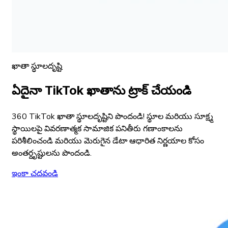
ఖాతా స్థూలదృష్టి
ఏదైనా TikTok ఖాతాను ట్రాక్ చేయండి
360 TikTok ఖాతా స్థూలదృష్టిని పొందండి! స్థూల మరియు సూక్ష్మ
స్థాయిలపై వివరణాత్మక సామాజిక పనితీరు గణాంకాలను
పరిశీలించండి మరియు మెరుగైన డేటా ఆధారిత నిర్ణయాల కోసం
అంతర్దృష్టులను పొందండి.
ఇంకా చదవండి