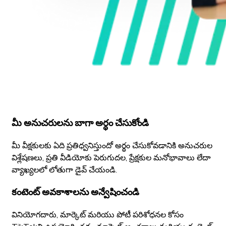
మీ అనుచరులను బాగా అర్థం చేసుకోండి
మీ వీక్షకులకు ఏది ప్రతిధ్వనిస్తుందో అర్థం చేసుకోవడానికి అనుచరుల
విశ్లేషణలు, ప్రతి వీడియోకు పెరుగుదల, ప్రేక్షకుల మనోభావాలు లేదా
వ్యాఖ్యలలో లోతుగా డైవ్ చేయండి.
కంటెంట్ అవకాశాలను అన్వేషించండి
వినియోగదారు, మార్కెట్ మరియు పోటీ పరిశోధనల కోసం