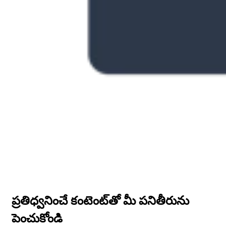
ప్రతిధ్వనించే కంటెంట్‌తో మీ పనితీరును
పెంచుకోండి