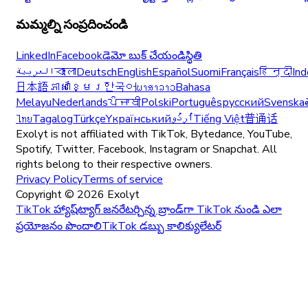
మమ్మల్ని సంప్రదించండి
LinkedIn
Facebook
డెమో బుక్ చేయండి
స్థితి
العربية
বাংলা
Deutsch
English
Español
Suomi
Français
हिन्दी
Ind
日本語
ភាសាខ្មែរ
한국어
ພາສາລາວ
Bahasa
Melayu
Nederlands
ਪੰਜਾਬੀ
Polski
Português
русский
Svenska
ไทย
Tagalog
Türkçe
Yкраїнський
اُردُو
Tiếng Việt
普通话
Exolyt is not affiliated with TikTok, Bytedance, YouTube,
Spotify, Twitter, Facebook, Instagram or Snapchat. All
rights belong to their respective owners.
Privacy Policy
Terms of service
Copyright ©
2026
Exolyt
TikTok హ్యాష్‌ట్యాగ్ జనరేటర్
చిన్న బ్రాండ్‌గా TikTok నుండి ఎలా
ప్రయోజనం పొందాలి
TikTok డబ్బు కాలిక్యులేటర్