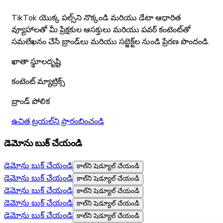
TikTok యొక్క పల్స్‌ని నొక్కండి మరియు డేటా ఆధారిత
వ్యూహాలతో మీ ప్రేక్షకుల ఆసక్తులు మరియు పవర్ కంటెంట్‌తో
సమలేఖనం చేసే బ్రాండ్‌లు మరియు సబ్జెక్ట్‌ల నుండి ప్రేరణ పొందండి.
ఖాతా స్థూలదృష్టి
కంటెంట్ మ్యాట్రిక్స్
బ్రాండ్ పోలిక
ఉచిత ట్రయల్‌ని ప్రారంభించండి
డెమోను బుక్ చేయండి
డెమోను బుక్ చేయండి
కాల్‌ని షెడ్యూల్ చేయండి
డెమోను బుక్ చేయండి
కాల్‌ని షెడ్యూల్ చేయండి
డెమోను బుక్ చేయండి
కాల్‌ని షెడ్యూల్ చేయండి
డెమోను బుక్ చేయండి
కాల్‌ని షెడ్యూల్ చేయండి
డెమోను బుక్ చేయండి
కాల్‌ని షెడ్యూల్ చేయండి