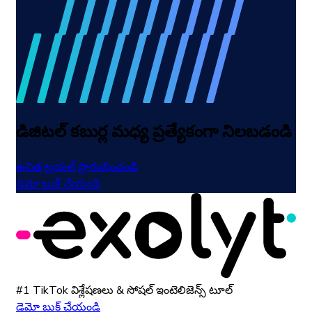
డిజిటల్ కబుర్ల మధ్య ప్రత్యేకంగా నిలబడండి
ఉచిత ట్రయల్ ప్రారంభించండి
డెమో బుక్ చేయండి
#1 TikTok విశ్లేషణలు & సోషల్ ఇంటెలిజెన్స్ టూల్
డెమో బుక్ చేయండి