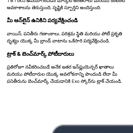
TikTokని ఉపయోగించడం మార్కెట్ అంతరాలు మరియు కంటెంట్
అవకాశాలను తెరుస్తుంది, సృష్టికి స్ఫూర్తిని అందిస్తుంది.
మీ ఆన్‌లైన్ ఉనికిని పర్యవేక్షించండి
వాయిస్, పనితీరు గణాంకాలు, పరిశ్రమ స్థితి మరియు పోటీ ప్రకృతి
దృశ్యం యొక్క మీ బ్రాండ్ వాటాను ఒకేసారి పర్యవేక్షించండి.
ట్రాక్ & బెంచ్‌మార్క్ పోటీదారులు
ప్రతిరోజూ నవీకరించబడే అనేక ఇతర ఇన్‌ఫ్లుయెన్సర్ ఖాతాలు
మరియు పోటీదారుల యొక్క అవలోకనాన్ని పొందండి లేదా మీ
పనితీరును బెంచ్‌మార్క్ చేయడానికి Exo స్కోర్‌ను ట్రాక్ చేయండి.