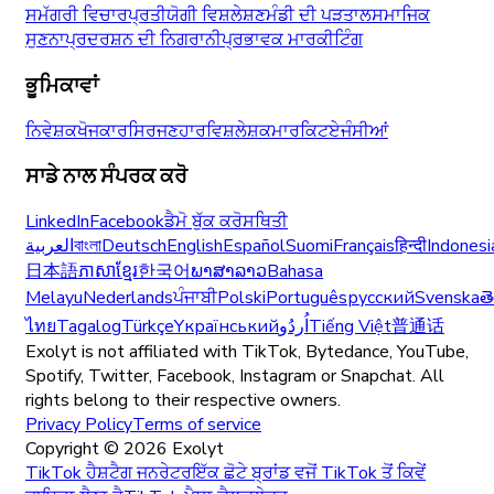
ਸਮੱਗਰੀ ਵਿਚਾਰ
ਪ੍ਰਤੀਯੋਗੀ ਵਿਸ਼ਲੇਸ਼ਣ
ਮੰਡੀ ਦੀ ਪੜਤਾਲ
ਸਮਾਜਿਕ
ਸੁਣਨਾ
ਪ੍ਰਦਰਸ਼ਨ ਦੀ ਨਿਗਰਾਨੀ
ਪ੍ਰਭਾਵਕ ਮਾਰਕੀਟਿੰਗ
ਭੂਮਿਕਾਵਾਂ
ਨਿਵੇਸ਼ਕ
ਖੋਜਕਾਰ
ਸਿਰਜਣਹਾਰ
ਵਿਸ਼ਲੇਸ਼ਕ
ਮਾਰਕਿਟ
ਏਜੰਸੀਆਂ
ਸਾਡੇ ਨਾਲ ਸੰਪਰਕ ਕਰੋ
LinkedIn
Facebook
ਡੈਮੋ ਬੁੱਕ ਕਰੋ
ਸਥਿਤੀ
العربية
বাংলা
Deutsch
English
Español
Suomi
Français
हिन्दी
Indonesi
日本語
ភាសាខ្មែរ
한국어
ພາສາລາວ
Bahasa
Melayu
Nederlands
ਪੰਜਾਬੀ
Polski
Português
русский
Svenska
త
ไทย
Tagalog
Türkçe
Yкраїнський
اُردُو
Tiếng Việt
普通话
Exolyt is not affiliated with TikTok, Bytedance, YouTube,
Spotify, Twitter, Facebook, Instagram or Snapchat. All
rights belong to their respective owners.
Privacy Policy
Terms of service
Copyright ©
2026
Exolyt
TikTok ਹੈਸ਼ਟੈਗ ਜਨਰੇਟਰ
ਇੱਕ ਛੋਟੇ ਬ੍ਰਾਂਡ ਵਜੋਂ TikTok ਤੋਂ ਕਿਵੇਂ