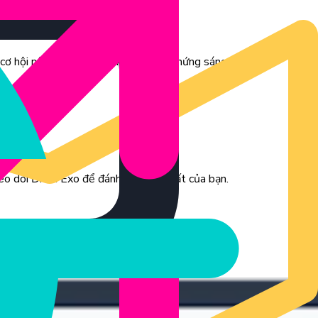
gây ấn tượng với người xem của bạn.
cơ hội nội dung, mang lại nguồn cảm hứng sáng tạo.
eo dõi Điểm Exo để đánh giá hiệu suất của bạn.