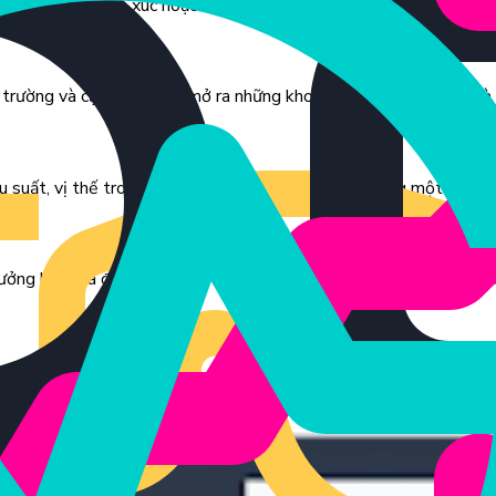
ên mỗi video, cảm xúc hoặc nhận xét của khán giả để hiểu điều gì 
 trường và cạnh tranh sẽ mở ra những khoảng trống thị trường và 
u suất, vị thế trong ngành và bối cảnh cạnh tranh cùng một lúc.
ưởng khác và đối thủ cạnh tranh được cập nhật hàng ngày hoặc th