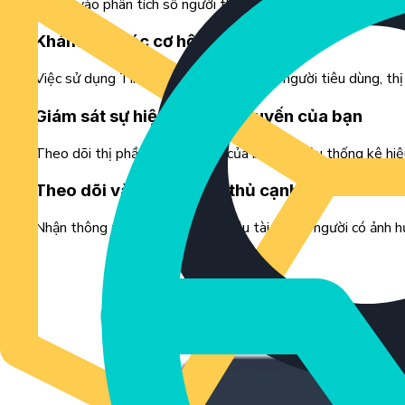
Đi sâu vào phân tích số người theo dõi, mức tăng trưởng tr
Khám phá các cơ hội nội dung
Việc sử dụng TikTok cho nghiên cứu về người tiêu dùng, thị
Giám sát sự hiện diện trực tuyến của bạn
Theo dõi thị phần thương hiệu của bạn, số liệu thống kê hiệ
Theo dõi và so sánh đối thủ cạnh tranh
Nhận thông tin tổng quan về nhiều tài khoản người có ảnh h