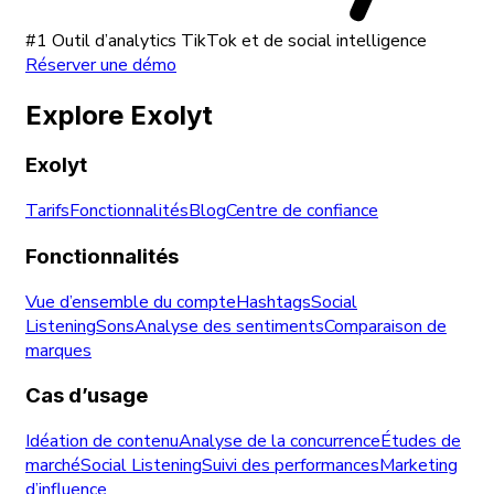
#1 Outil d’analytics TikTok et de social intelligence
Réserver une démo
Explore Exolyt
Exolyt
Tarifs
Fonctionnalités
Blog
Centre de confiance
Fonctionnalités
Vue d’ensemble du compte
Hashtags
Social
Listening
Sons
Analyse des sentiments
Comparaison de
marques
Cas d’usage
Idéation de contenu
Analyse de la concurrence
Études de
marché
Social Listening
Suivi des performances
Marketing
d’influence