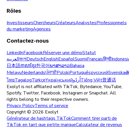
Rôles
Investisseurs
Chercheurs
Créateurs
Analystes
Professionnels
du marketing
Agences
Contactez-nous
LinkedIn
Facebook
Réserver une démo
Statut
العربية
বাংলা
Deutsch
English
Español
Suomi
Français
हिन्दी
Indonesi
日本語
ភាសាខ្មែរ
한국어
ພາສາລາວ
Bahasa
Melayu
Nederlands
ਪੰਜਾਬੀ
Polski
Português
русский
Svenska
త
ไทย
Tagalog
Türkçe
Yкраїнський
اُردُو
Tiếng Việt
普通话
Exolyt is not affiliated with TikTok, Bytedance, YouTube,
Spotify, Twitter, Facebook, Instagram or Snapchat. All
rights belong to their respective owners.
Privacy Policy
Terms of service
Copyright ©
2026
Exolyt
Générateur de hashtags TikTok
Comment tirer parti de
TikTok en tant que petite marque
Calculateur de revenus