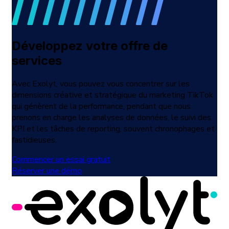
Développez votre offre de
services
Avec Exolyt, vous pouvez vous concentrer sur les
dimensions créative et stratégique du marketing TikTok
qui génèrent de la performance, pendant que nous
prenons en charge les analyses de données, le suivi des
KPI et les tâches de reporting, souvent chronophages et
fastidieuses.
Commencer un essai gratuit
Réserver une démo