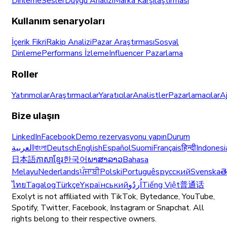
Dinleme
Sesler
Duygu Analizi
Marka Karşılaştırması
Kullanım senaryoları
İçerik Fikri
Rakip Analizi
Pazar Araştırması
Sosyal
Dinleme
Performans İzleme
Influencer Pazarlama
Roller
Yatırımcılar
Araştırmacılar
Yaratıcılar
Analistler
Pazarlamacılar
A
Bize ulaşın
LinkedIn
Facebook
Demo rezervasyonu yapın
Durum
العربية
বাংলা
Deutsch
English
Español
Suomi
Français
हिन्दी
Indonesi
日本語
ភាសាខ្មែរ
한국어
ພາສາລາວ
Bahasa
Melayu
Nederlands
ਪੰਜਾਬੀ
Polski
Português
русский
Svenska
త
ไทย
Tagalog
Türkçe
Yкраїнський
اُردُو
Tiếng Việt
普通话
Exolyt is not affiliated with TikTok, Bytedance, YouTube,
Spotify, Twitter, Facebook, Instagram or Snapchat. All
rights belong to their respective owners.