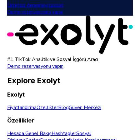
Ücretsiz denemeyi başlat
Demo rezervasyonu yapın
#1 TikTok Analitik ve Sosyal İçgörü Aracı
Demo rezervasyonu yapın
Explore Exolyt
Exolyt
Fiyatlandırma
Özellikler
Blog
Güven Merkezi
Özellikler
Hesaba Genel Bakış
Hashtagler
Sosyal