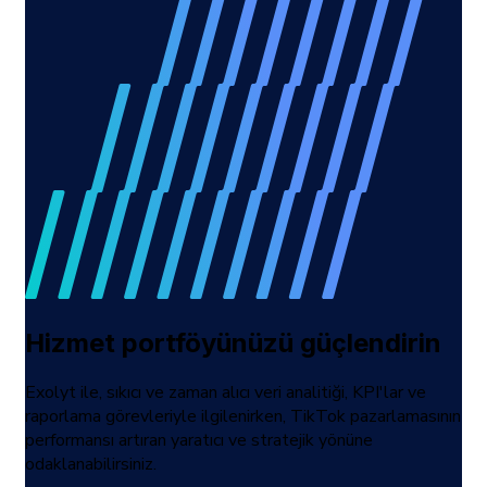
Hizmet portföyünüzü güçlendirin
Exolyt ile, sıkıcı ve zaman alıcı veri analitiği, KPI'lar ve
raporlama görevleriyle ilgilenirken, TikTok pazarlamasının
performansı artıran yaratıcı ve stratejik yönüne
odaklanabilirsiniz.