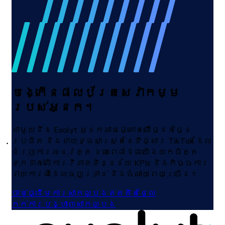
បង្កើនផលប័ត្រសេវាកម្ម
របស់អ្នក។
ជាមួយនឹង Exolyt អ្នកអាចផ្តោតលើផ្នែកច្នៃ
ប្រឌិត និងជាយុទ្ធសាស្ត្រនៃទីផ្សារ TikTok ដែល
ជំរុញការអនុវត្ត ខណៈពេលដែលយើងយកចិត្ត
ទុកដាក់លើការវិភាគទិន្នន័យ KPIs និងកិច្ចការ
រាយការណ៍ដែលធុញទ្រាន់ និងចំណាយពេលច្រើន។
ចាប់ផ្ដើមការសាកល្បងឥតគិតថ្លៃ
កក់ការបង្ហាញសាកល្បង