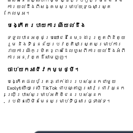
ពិសេសនៃឧស្សាហកម្ម ស្ថិតិប្រកួតប្រជែង និង
ការយល់ដឹងពីសង្គមសម្រាប់យុទ្ធសាស្ត្រ
កែលម្អ។
បង្កើត​របាយការណ៍​យល់​ដឹង
ទទួលបានអត្ថប្រយោជន៍នៃមុខងារត្រួតពិនិត្យ
រួម និងទិន្នន័យប្រវត្តិសាស្រ្តសម្រាប់ការ
រាយការណ៍កម្រិតខ្ពស់ដែលហួសពីការយល់ដឹងអំពី
ការអនុវត្តដ៏សាមញ្ញ។
ចាប់យកអាជីវកម្មថ្មី។
បង្កើតផលប័ត្រភ្នាក់ងាររបស់អ្នកជាមួយ
Exolyt ហើយប្រើ TikTok ជាបណ្តាញស្រាវជ្រាវអ្នក
ប្រើប្រាស់សម្រាប់អតិថិជនរបស់អ្នក
ប្រសិនបើមិនមែនសម្រាប់ទីផ្សារផ្ទាល់ទេ។