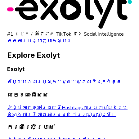
#1 ឧបករណ៍វិភាគ TikTok និង Social Intelligence
កក់ការបង្ហាញសាកល្បង
Explore Exolyt
Exolyt
តម្លៃ
មុខងារ
ប្លុក
មជ្ឈមណ្ឌលទំនុកចិត្ត
លក្ខណៈពិសេស
ទិដ្ឋភាពទូទៅនៃគណនី
Hashtags
ការស្តាប់សង្គម
សំឡេង
ការវិភាគអារម្មណ៍
ការប្រៀបធៀបម៉ាក
ករណីប្រើប្រាស់