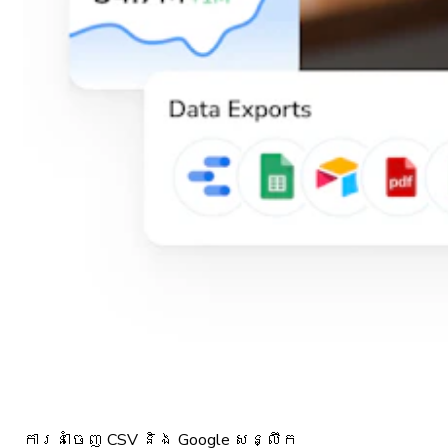
ការនាំចេញ CSV និង Google សន្លឹក