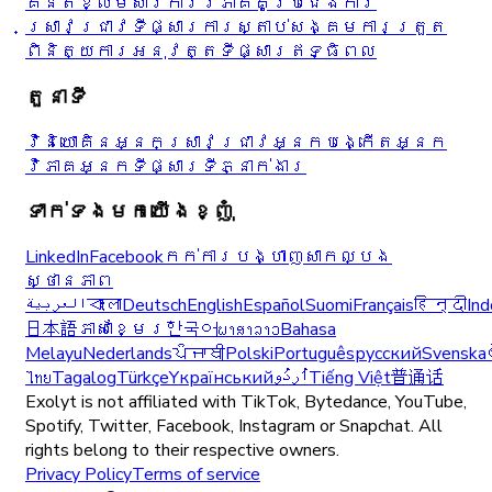
គំនិតខ្លឹមសារ
ការវិភាគគូប្រជែង
ការ
ស្រាវជ្រាវ​ទីផ្សារ
ការស្តាប់សង្គម
ការត្រួត
ពិនិត្យការអនុវត្ត
ទីផ្សារឥទ្ធិពល
តួនាទី
វិនិយោគិន
អ្នកស្រាវជ្រាវ
អ្នកបង្កើត
អ្នក
វិភាគ
អ្នកទីផ្សារ
ទីភ្នាក់ងារ
ទាក់ទងមកយើងខ្ញុំ
LinkedIn
Facebook
កក់ការបង្ហាញសាកល្បង
ស្ថានភាព
العربية
বাংলা
Deutsch
English
Español
Suomi
Français
हिन्दी
Ind
日本語
ភាសាខ្មែរ
한국어
ພາສາລາວ
Bahasa
Melayu
Nederlands
ਪੰਜਾਬੀ
Polski
Português
русский
Svenska
ไทย
Tagalog
Türkçe
Yкраїнський
اُردُو
Tiếng Việt
普通话
Exolyt is not affiliated with TikTok, Bytedance, YouTube,
Spotify, Twitter, Facebook, Instagram or Snapchat. All
rights belong to their respective owners.
Privacy Policy
Terms of service