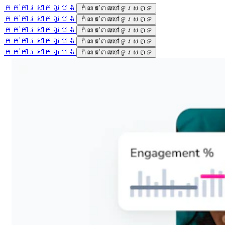
កក់ការសាកល្បង
កំណត់ពេលហៅទូរសព្ទ
កក់ការសាកល្បង
កំណត់ពេលហៅទូរសព្ទ
កក់ការសាកល្បង
កំណត់ពេលហៅទូរសព្ទ
កក់ការសាកល្បង
កំណត់ពេលហៅទូរសព្ទ
កក់ការសាកល្បង
កំណត់ពេលហៅទូរសព្ទ