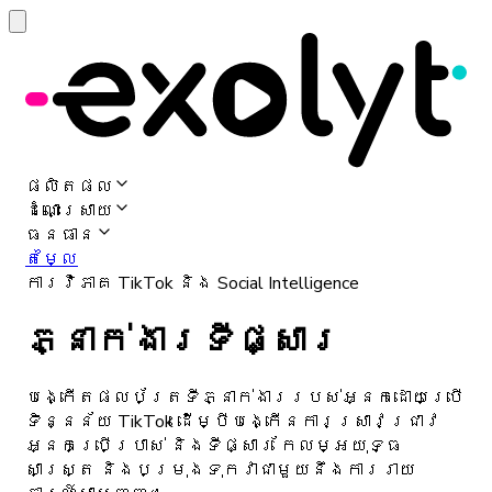
ផលិតផល
ដំណោះស្រាយ
ធនធាន
តម្លៃ
ការវិភាគ TikTok និង Social Intelligence
ភ្នាក់ងារទីផ្សារ
បង្កើតផលប័ត្រទីភ្នាក់ងាររបស់អ្នកដោយប្រើ
ទិន្នន័យ TikTok ដើម្បីបង្កើនការស្រាវជ្រាវ
អ្នកប្រើប្រាស់ និងទីផ្សារ កែលម្អយុទ្ធ
សាស្ត្រ និងបម្រុងទុកវាជាមួយនឹងការរាយ