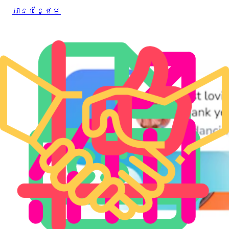
អាន​បន្ថែម