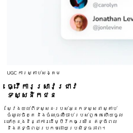
UGC ការស្តាប់សង្គម
ធ្វើការស្រាវជ្រាវ
ទស្សនិកជន
ស្វែងយល់ពីទស្សនៈរបស់អ្នកទស្សនា ស្តាប់
ចំណូលចិត្ត និងចំណុចឈឺចាប់របស់ពួកគេ ហើយចូល
ទៅក្នុងនិន្នាការដើម្បីរីកចម្រើន ឥទ្ធិពល
និងឥទ្ធិពលប្រកបដោយប្រសិទ្ធភាព។