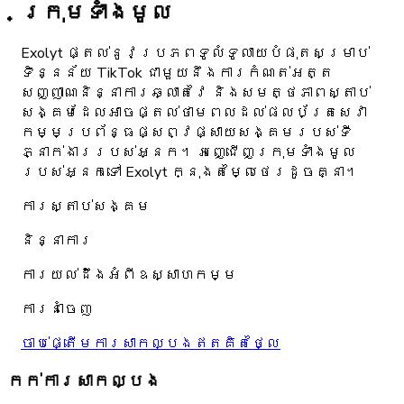
ក្រុមទាំងមូល
Exolyt ផ្តល់នូវប្រភពទូលំទូលាយបំផុតសម្រាប់
ទិន្នន័យ TikTok ជាមួយនឹងការកំណត់អត្ត
សញ្ញាណនិន្នាការឆ្លាតវៃ និងសមត្ថភាពស្តាប់
សង្គមដែលអាចផ្តល់ថាមពលដល់ផលប័ត្រសេវា
កម្មប្រព័ន្ធផ្សព្វផ្សាយសង្គមរបស់ទី
ភ្នាក់ងាររបស់អ្នក។ អញ្ជើញក្រុមទាំងមូល
របស់អ្នកទៅ Exolyt ក្នុងតម្លៃថេរដូចគ្នា។
ការស្តាប់សង្គម
និន្នាការ
ការយល់ដឹងអំពីឧស្សាហកម្ម
ការនាំចេញ
ចាប់ផ្តើមការសាកល្បងឥតគិតថ្លៃ
កក់ការសាកល្បង