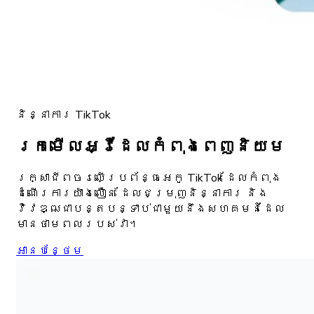
និន្នាការ TikTok
រកមើលអ្វីដែលកំពុងពេញនិយម
រក្សាជីពចរលើប្រព័ន្ធអេកូ TikTok ដែលកំពុង
ដំណើរការយ៉ាងលឿន ដែលជម្រុញនិន្នាការ និង
វិវឌ្ឍជាបន្តបន្ទាប់ជាមួយនឹងសហគមន៍ដែល
មានថាមពលរបស់វា។
អាន​បន្ថែម