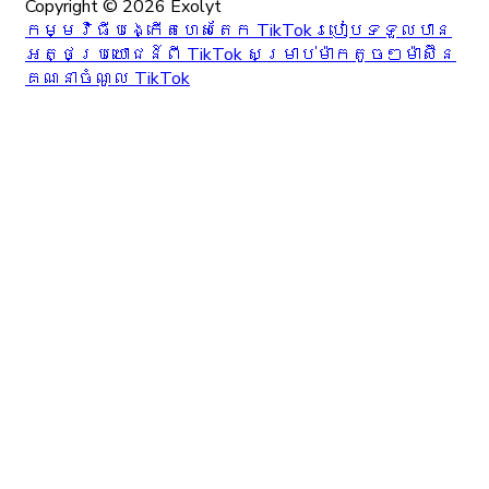
Copyright ©
2026
Exolyt
កម្មវិធីបង្កើតហេសតែក TikTok
របៀបទទួលបាន
អត្ថប្រយោជន៍ពី TikTok សម្រាប់ម៉ាកតូចៗ
ម៉ាស៊ីន
គណនាចំណូល TikTok