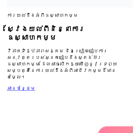
ការយល់ដឹងអំពីឧស្សាហកម្ម
ស្វែងយល់ពីនិន្នាការ
ឧស្សាហកម្ម
វិភាគទិដ្ឋភាពសង្គម និងប្រៀបធៀបការ
អនុវត្តរបស់អ្នកធៀបនឹងស្តង់ដារ
ឧស្សាហកម្ម ដែលអាចបើកឱ្យឃើញនូវទ្រព្យ
សម្បត្តិនៃការយល់ដឹងអំពីអាជីវកម្មដ៏មាន
តម្លៃ។
អាន​បន្ថែម