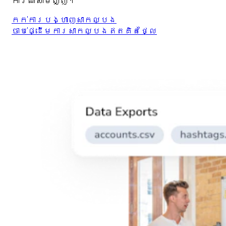
ការណ៍សាមញ្ញ។
កក់ការបង្ហាញសាកល្បង
ចាប់ផ្ដើមការសាកល្បងឥតគិតថ្លៃ