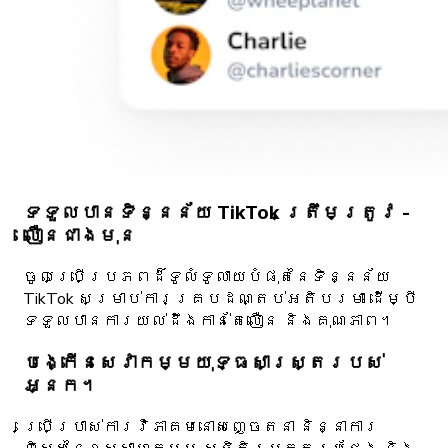
ទទួលបានទិន្នន័យ TikTok ត្រឹមត្រូវ -
លឿនជាងមុន
ចូលប្រើប្រភពដ៏ទូលំទូលាយបំផុតនៃទិន្នន័យ
TikTok សម្រាប់ការគ្របដណ្តប់អតិបរមា ដើម្បី
ទទួលបានការយល់ដឹងកាន់តែលឿន និងគុណភាព។
បង្កើនសេវាកម្មយុទ្ធសាស្ត្ររបស់
អ្នក។
ប្រើប្រាស់ការវិភាគមនោសញ្ចេតនា និន្នាការ