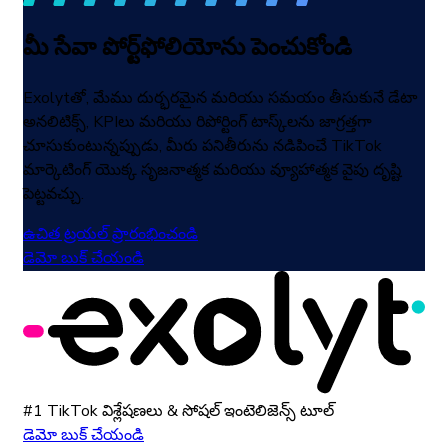
మీ సేవా పోర్ట్‌ఫోలియోను పెంచుకోండి
Exolytతో, మేము దుర్భరమైన మరియు సమయం తీసుకునే డేటా
అనలిటిక్స్, KPIలు మరియు రిపోర్టింగ్ టాస్క్‌లను జాగ్రత్తగా
చూసుకుంటున్నప్పుడు, మీరు పనితీరును నడిపించే TikTok
మార్కెటింగ్ యొక్క సృజనాత్మక మరియు వ్యూహాత్మక వైపు దృష్టి
పెట్టవచ్చు.
ఉచిత ట్రయల్ ప్రారంభించండి
డెమో బుక్ చేయండి
#1 TikTok విశ్లేషణలు & సోషల్ ఇంటెలిజెన్స్ టూల్
డెమో బుక్ చేయండి