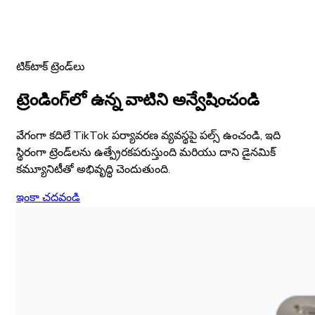
టిక్‌టాక్ ట్రెండ్‌లు
ట్రెండింగ్‌లో ఉన్న వాటిని అన్వేషించండి
వేగంగా కదిలే TikTok పర్యావరణ వ్యవస్థపై పల్స్ ఉంచండి, ఇది
స్థిరంగా ట్రెండ్‌లను ఉత్ప్రేరకపరుస్తుంది మరియు దాని డైనమిక్
కమ్యూనిటీతో అభివృద్ధి చెందుతుంది.
ఇంకా చదవండి