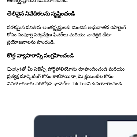
అంతర్దృష్టులను ఉపయోగించండి.
తెలివైన నివేదికలను సృష్టించండి
సరళమైన పనితీరు అంతర్దృష్టులకు మించిన అధునాతన రిపోర్టింగ్
కోసం సంపూర్ణ పర్యవేక్షణ ఫీచర్‌లు మరియు చారిత్రక డేటా
ప్రయోజనాలను పొందండి.
కొత్త వ్యాపారాన్ని సంగ్రహించండి
Exolytతో మీ ఏజెన్సీ పోర్ట్‌ఫోలియోను రూపొందించండి మరియు
ప్రత్యక్ష మార్కెటింగ్ కోసం కాకపోయినా, మీ క్లయింట్‌ల కోసం
వినియోగదారు పరిశోధన ఛానెల్‌గా TikTokని ఉపయోగించండి.