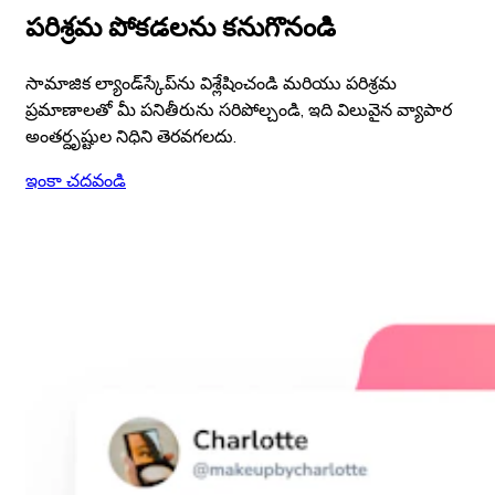
పరిశ్రమ పోకడలను కనుగొనండి
సామాజిక ల్యాండ్‌స్కేప్‌ను విశ్లేషించండి మరియు పరిశ్రమ
ప్రమాణాలతో మీ పనితీరును సరిపోల్చండి, ఇది విలువైన వ్యాపార
అంతర్దృష్టుల నిధిని తెరవగలదు.
ఇంకా చదవండి