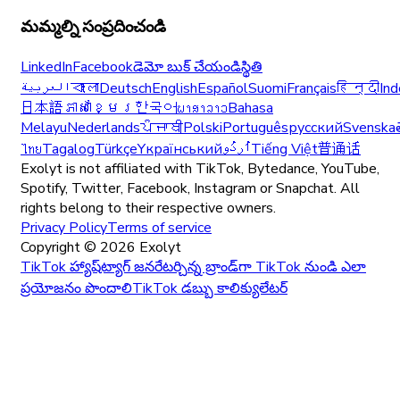
మమ్మల్ని సంప్రదించండి
LinkedIn
Facebook
డెమో బుక్ చేయండి
స్థితి
العربية
বাংলা
Deutsch
English
Español
Suomi
Français
हिन्दी
Ind
日本語
ភាសាខ្មែរ
한국어
ພາສາລາວ
Bahasa
Melayu
Nederlands
ਪੰਜਾਬੀ
Polski
Português
русский
Svenska
ไทย
Tagalog
Türkçe
Yкраїнський
اُردُو
Tiếng Việt
普通话
Exolyt is not affiliated with TikTok, Bytedance, YouTube,
Spotify, Twitter, Facebook, Instagram or Snapchat. All
rights belong to their respective owners.
Privacy Policy
Terms of service
Copyright ©
2026
Exolyt
TikTok హ్యాష్‌ట్యాగ్ జనరేటర్
చిన్న బ్రాండ్‌గా TikTok నుండి ఎలా
ప్రయోజనం పొందాలి
TikTok డబ్బు కాలిక్యులేటర్