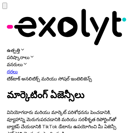
ఉత్పత్తి
పరిష్కారాలు
వనరులు
ధరలు
టిక్‌టాక్ అనలిటిక్స్ మరియు సోషల్ ఇంటెలిజెన్స్
మార్కెటింగ్ ఏజెన్సీలు
వినియోగదారు మరియు మార్కెట్ పరిశోధనను పెంచడానికి,
వ్యూహాన్ని మెరుగుపరచడానికి మరియు సరళీకృత రిపోర్టింగ్‌తో
బ్యాకప్ చేయడానికి TikTok డేటాను ఉపయోగించి మీ ఏజెన్సీ