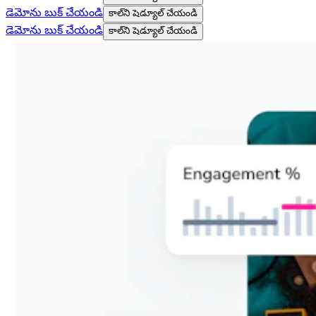
డెమోను బుక్ చేయండి
కాల్‌ని షెడ్యూల్ చేయండి
డెమోను బుక్ చేయండి
కాల్‌ని షెడ్యూల్ చేయండి