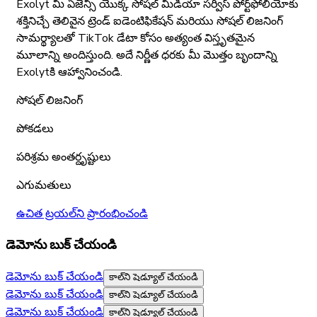
Exolyt మీ ఏజెన్సీ యొక్క సోషల్ మీడియా సర్వీస్ పోర్ట్‌ఫోలియోకు
శక్తినిచ్చే తెలివైన ట్రెండ్ ఐడెంటిఫికేషన్ మరియు సోషల్ లిజనింగ్
సామర్థ్యాలతో TikTok డేటా కోసం అత్యంత విస్తృతమైన
మూలాన్ని అందిస్తుంది. అదే నిర్ణీత ధరకు మీ మొత్తం బృందాన్ని
Exolytకి ఆహ్వానించండి.
సోషల్ లిజనింగ్
పోకడలు
పరిశ్రమ అంతర్దృష్టులు
ఎగుమతులు
ఉచిత ట్రయల్‌ని ప్రారంభించండి
డెమోను బుక్ చేయండి
డెమోను బుక్ చేయండి
కాల్‌ని షెడ్యూల్ చేయండి
డెమోను బుక్ చేయండి
కాల్‌ని షెడ్యూల్ చేయండి
డెమోను బుక్ చేయండి
కాల్‌ని షెడ్యూల్ చేయండి