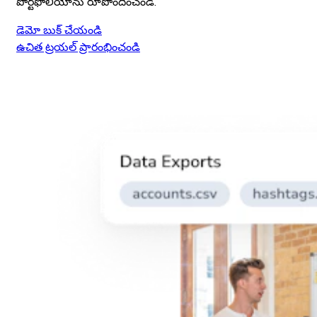
పోర్ట్‌ఫోలియోను రూపొందించండి.
డెమో బుక్ చేయండి
ఉచిత ట్రయల్ ప్రారంభించండి