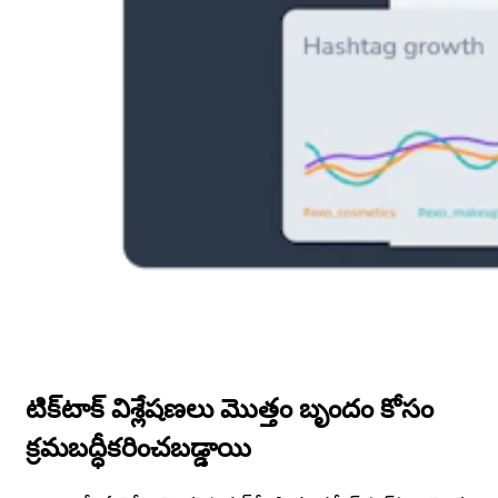
టిక్‌టాక్ విశ్లేషణలు మొత్తం బృందం కోసం
క్రమబద్ధీకరించబడ్డాయి