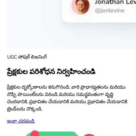
UGC సోషల్ లిజనింగ్
ప్రేక్షకుల పరిశోధన నిర్వహించండి
ప్రేక్షకుల దృక్కోణాలను కనుగొనండి, వారి ప్రాధాన్యతలను మరియు
నొప్పి పాయింట్‌లను వినండి మరియు సమర్థవంతంగా వృద్ధి
చెందడానికి, ప్రభావితం చేయడానికి మరియు ప్రభావితం చేయడానికి
ట్రెండ్‌లను నొక్కండి.
ఇంకా చదవండి