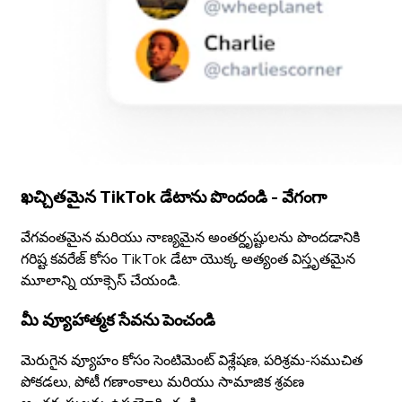
ఖచ్చితమైన TikTok డేటాను పొందండి - వేగంగా
వేగవంతమైన మరియు నాణ్యమైన అంతర్దృష్టులను పొందడానికి
గరిష్ట కవరేజ్ కోసం TikTok డేటా యొక్క అత్యంత విస్తృతమైన
మూలాన్ని యాక్సెస్ చేయండి.
మీ వ్యూహాత్మక సేవను పెంచండి
మెరుగైన వ్యూహం కోసం సెంటిమెంట్ విశ్లేషణ, పరిశ్రమ-సముచిత
పోకడలు, పోటీ గణాంకాలు మరియు సామాజిక శ్రవణ