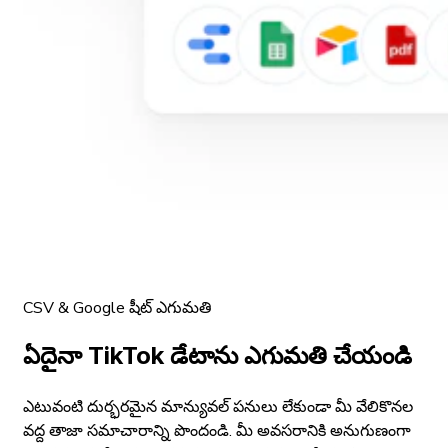
CSV & Google షీట్ ఎగుమతి
ఏదైనా TikTok డేటాను ఎగుమతి చేయండి
ఎటువంటి దుర్భరమైన మాన్యువల్ పనులు లేకుండా మీ వేలికొనల
వద్ద తాజా సమాచారాన్ని పొందండి. మీ అవసరానికి అనుగుణంగా