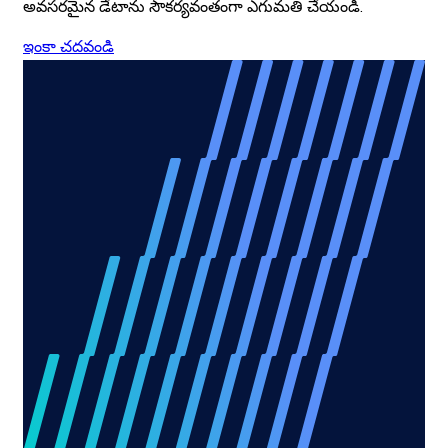
అవసరమైన డేటాను సౌకర్యవంతంగా ఎగుమతి చేయండి.
ఇంకా చదవండి