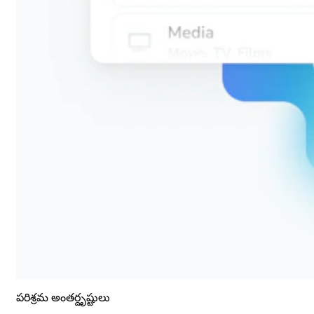
పరిశ్రమ అంతర్దృష్టులు