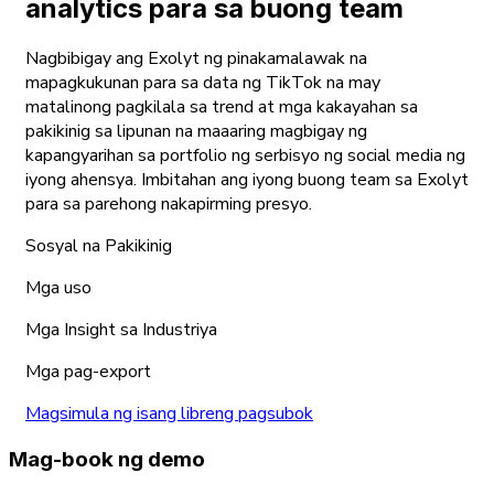
analytics para sa buong team
Nagbibigay ang Exolyt ng pinakamalawak na
mapagkukunan para sa data ng TikTok na may
matalinong pagkilala sa trend at mga kakayahan sa
pakikinig sa lipunan na maaaring magbigay ng
kapangyarihan sa portfolio ng serbisyo ng social media ng
iyong ahensya. Imbitahan ang iyong buong team sa Exolyt
para sa parehong nakapirming presyo.
Sosyal na Pakikinig
Mga uso
Mga Insight sa Industriya
Mga pag-export
Magsimula ng isang libreng pagsubok
Mag-book ng demo