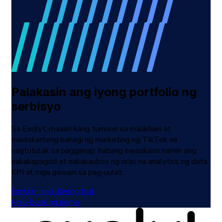
Palakasin ang iyong portfolio ng
serbisyo
Sa Exolyt, maaari kang tumuon sa malikhain at
madiskarteng bahagi ng marketing ng TikTok na
nagtutulak sa pagganap, habang inaasikaso namin ang
nakakapagod at nakakaubos ng oras na analytics ng data,
KPI at mga gawain sa pag-uulat.
Simulan ang libreng trial
Mag-book ng demo