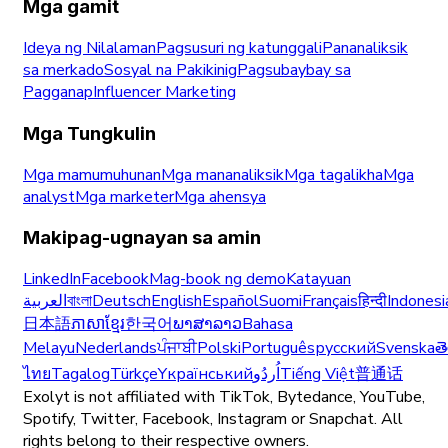
Mga gamit
Ideya ng Nilalaman
Pagsusuri ng katunggali
Pananaliksik
sa merkado
Sosyal na Pakikinig
Pagsubaybay sa
Pagganap
Influencer Marketing
Mga Tungkulin
Mga mamumuhunan
Mga mananaliksik
Mga tagalikha
Mga
analyst
Mga marketer
Mga ahensya
Makipag-ugnayan sa amin
LinkedIn
Facebook
Mag-book ng demo
Katayuan
العربية
বাংলা
Deutsch
English
Español
Suomi
Français
हिन्दी
Indonesi
日本語
ភាសាខ្មែរ
한국어
ພາສາລາວ
Bahasa
Melayu
Nederlands
ਪੰਜਾਬੀ
Polski
Português
русский
Svenska
త
ไทย
Tagalog
Türkçe
Yкраїнський
اُردُو
Tiếng Việt
普通话
Exolyt is not affiliated with TikTok, Bytedance, YouTube,
Spotify, Twitter, Facebook, Instagram or Snapchat. All
rights belong to their respective owners.