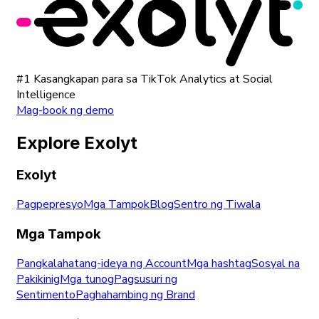
#1 Kasangkapan para sa TikTok Analytics at Social
Intelligence
Mag-book ng demo
Explore Exolyt
Exolyt
Pagpepresyo
Mga Tampok
Blog
Sentro ng Tiwala
Mga Tampok
Pangkalahatang-ideya ng Account
Mga hashtag
Sosyal na
Pakikinig
Mga tunog
Pagsusuri ng
Sentimento
Paghahambing ng Brand