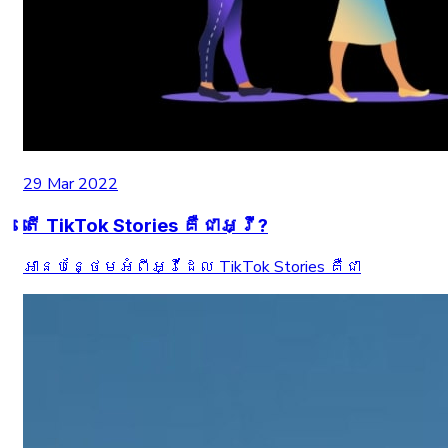
29 Mar 2022
តើ TikTok Stories គឺជាអ្វី?
អានបន្ថែមអំពីអ្វីដែល TikTok Stories គឺជា