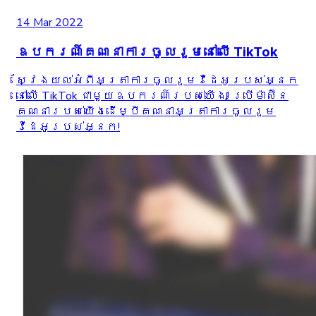
14 Mar 2022
ឧបករណ៍គណនាការចូលរួមនៅលើ TikTok
ស្វែងយល់អំពីអត្រាការចូលរួមវីដេអូរបស់អ្នក
នៅលើ TikTok ជាមួយឧបករណ៍របស់យើង! ប្រើម៉ាស៊ីន
គណនារបស់យើងដើម្បីគណនាអត្រាការចូលរួម
វីដេអូរបស់អ្នក!