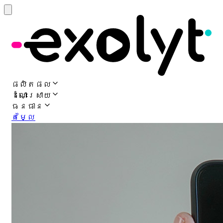
ផលិតផល
ដំណោះស្រាយ
ធនធាន
តម្លៃ