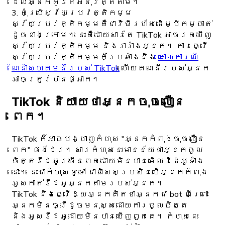
ដែលអ្នកគួរតែអនុវត្តតាម។
3. កុំប្រើស្វ័យប្រវត្តិកម្ម
ស្វ័យប្រវត្តិកម្មគឺជាវិធីរហ័សដើម្បីកម្ចាត់
ដូចខាងក្រោម។ នេះគឺដោយសារតែ TikTok អាចរកឃើញ
ស្វ័យប្រវត្តិកម្ម និងរារាំងអ្នក។ ការធ្វើ
ស្វ័យប្រវត្តិកម្មក៏ប្រឆាំងនឹង
គោលការណ៍
ណែនាំសហគមន៍របស់ TikTok
ហើយគណនីរបស់អ្នក
អាចត្រូវបានផ្អាក។
TikTok និយាយថាអ្នកចុចលឿន
ពេក។
TikTok ក៏អាចបង្ហាញកំហុស "អ្នកកំពុងចុចលឿន
ពេក" ផងដែរ។ សារ​កំហុស​នេះ​មាន​ន័យ​ថា​អ្នក​ចូល​
ចិត្ត​វីដេអូ​ច្រើន​ពេក​ដោយ​មិន​បាន​មើល​វីដេអូ​ទាំង​
នោះ។ នេះ​ជា​កំហុស​ទូទៅ ជា​ពិសេស​ប្រសិន​បើ​អ្នក​កំពុង​
អូស​កាត់​វីដេអូ​អ្នក​តាម​របស់​អ្នក។
TikTok នឹងធ្វើឱ្យអ្នកគិតថាអ្នកជា bot ពីព្រោះ
អ្នកមិនធ្វើដូចមនុស្សដោយការចូលចិត្ត
និងអូសវីដេអូដោយមិនបានឃើញពួកគេ។ កំហុសនេះ