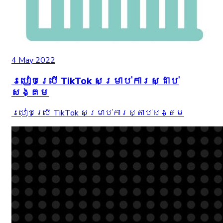
4 May 2022
របៀបប្រើ TikTok សម្រាប់ការស្ដាប់
សង្គម
របៀបប្រើ TikTok សម្រាប់ការស្តាប់សង្គម