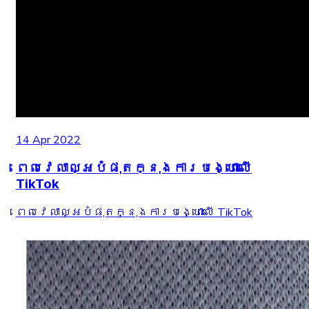
14 Apr 2022
ពេលវេលាល្អបំផុតក្នុងការបង្ហោះលើ
TikTok
ពេលវេលាល្អបំផុតក្នុងការបង្ហោះលើ TikTok