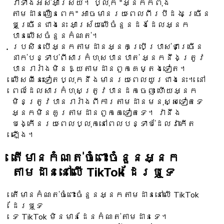
វាទាំងអស់អាស្រ័យ។ ប្លុក "អ្នកកំពុង
តាមដានលឿនពេក" អាចមានរយៈពេលពីរបីដង ច្រើន
ឬច្រើនជាងនេះ អាស្រ័យលើចំនួនដងដែលអ្នក
បានលើសចំនួនកំណត់។
ប្រសិនបើអ្នកតាមដានអ្នកប្រើប្រាស់ជាច្រើន
នាក់បន្ទាប់ពីសារកំហុសបានបាត់ អ្នកនឹងត្រូវ
បានរារាំងមិនឱ្យតាមដានពួកគេម្តងទៀត។
លើសពីនេះទៀតប្លុកនឹងមានរយៈពេលយូរជាងនេះ។ នៅ
ពេលដែលសារកំហុសត្រូវបានដកចេញ ហើយអ្នក
មិនត្រូវបានរារាំងពីការតាមដានមនុស្សទៀតទេ
អ្នកមិនគួរតាមដានពួកគេទៀតទេ។ វា​នឹង​
បង្កើន​រយៈពេល​ប្លុក​នៅពេល​បន្ទាប់​ដែល​វា​កើត
ឡើង។
តើមានកំណត់ចំពោះចំនួនអ្នក
តាមដាននៅលើ TikTok ដែរឬទេ
តើមានកំណត់ចំពោះចំនួនអ្នកតាមដាននៅលើ TikTok
ដែរឬទេ
ទេ TikTok មិនមានដែនកំណត់តាមដានទេ។