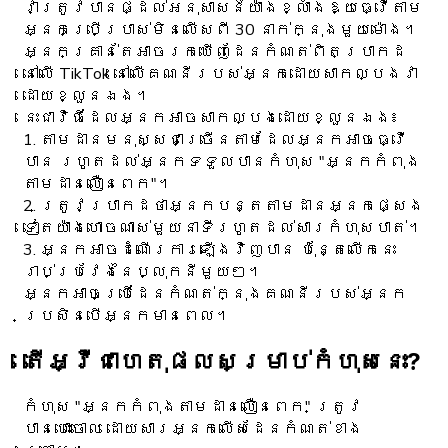
វាត្រូវបានផ្ដល់អនុសាសន៍យ៉ាងខ្លាំងឱ្យធ្វើតាម
អ្នកប្រើប្រាស់មិនលើសពី 30 នាក់ក្នុងមួយម៉ោង។
អ្នកគ្រាន់តែអាចរកឃើញដែនកំណត់ពិតប្រាកដ
នៅលើ TikTok នៅលើគណនីរបស់អ្នកដោយសាកល្បងវា
ដោយខ្លួនឯង។
នេះជាវិធីដែលអ្នកអាចសាកល្បងដោយខ្លួនឯង៖
1. តាមដានមនុស្សជាច្រើនតាមដែលអ្នកអាចធ្វើ
បាន រហូតដល់អ្នកទទួលបានកំហុស "អ្នកកំពុង
តាមដានលឿនពេក"។
2. ត្រូវប្រាកដថាអ្នកបន្តតាមដានអ្នកផ្សេង
ទៀតយ៉ាងហោចណាស់មួយនាទីរហូតដល់សារកំហុសបាត់។
3. អ្នកអាចដំណើរការឡើងវិញបាន ប៉ុន្តែលើកនេះ
រាប់ប្រវែងនៃប្លុកនីមួយៗ។
អ្នកអាចប្រើដែនកំណត់ក្នុងគណនីរបស់អ្នក
ប្រសិនបើអ្នកមានពេល។
តើអ្វីជាហេតុផលសម្រាប់កំហុសនេះ?
កំហុស "អ្នកកំពុងតាមដានលឿនពេក" ត្រូវ
បានបោះចោល ដោយសារអ្នកលើសដែនកំណត់ខាង