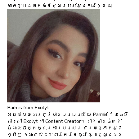
សាកល្បងឥតគិតថ្លៃរបស់អ្នកនៅថ្ងៃនេះ!
Parmis
from Exolyt
អត្ថបទនេះត្រូវបានសរសេរដោយ Parmis ដែលធ្វើ
ការនៅ Exolyt ជា Content Creator។ នាងមានចំណង់
ចំណូលចិត្តក្នុងការសរសេរ និងបង្កើតអ្វី
ថ្មីៗ ខណៈពេលដែលនាងតែងតែធ្វើឱ្យខ្លួនឯង