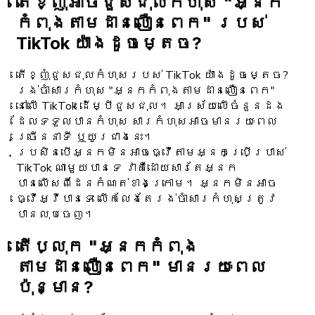
តើខ្ញុំអាចជួសជុលកំហុស "អ្នក
កំពុងតាមដានលឿនពេក" របស់
TikTok យ៉ាងដូចម្តេច?
តើខ្ញុំជួសជុលកំហុសរបស់ TikTok យ៉ាងដូចម្តេច?
រង់ចាំសារកំហុស "អ្នកកំពុងតាមដានលឿនពេក"
នៅលើ TikTok ដើម្បីជួសជុល។ អាស្រ័យ​លើ​ចំនួន​ដង​
ដែល​ទទួល​បាន​កំហុស សារ​កំហុស​អាច​មាន​រយៈពេល​
ច្រើន​នាទី ឬ​យូរ​ជាង​នេះ។
ប្រសិនបើអ្នកមិនអាចធ្វើតាមអ្នកប្រើប្រាស់
TikTok ណាមួយបានទេ វាគឺដោយសារតែអ្នក
បានលើសពីដែនកំណត់ខាងក្រោម។ អ្នក​មិន​អាច​
ធ្វើ​អ្វី​បាន​ទេ លើក​លែង​តែ​រង់ចាំ​សារ​កំហុស​ត្រូវ​
បាន​លុប​ចេញ។
តើប្លុក "អ្នកកំពុង
តាមដានលឿនពេក" មានរយៈពេល
ប៉ុន្មាន?