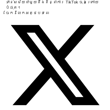
ទាន់សម័យជាមួយនឹងនិន្នាការ TikTok ចុងក្រោយ
បំផុត។
ចែករំលែកអត្ថបទនេះ