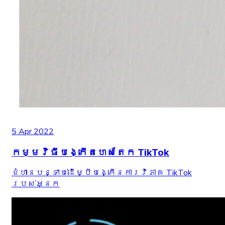
5 Apr 2022
កម្មវិធីបង្កើតហេសតែក TikTok
ជំហានបន្ទាប់ដើម្បីបង្កើនការវិភាគ TikTok
របស់អ្នក