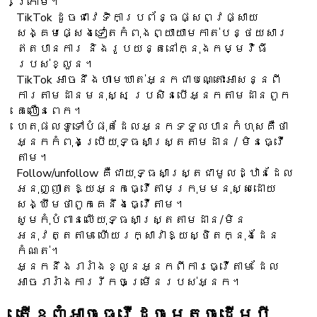
ក្រោម។
TikTok ដូចជាវេទិកាប្រព័ន្ធផ្សព្វផ្សាយ
សង្គមផ្សេងទៀតកំពុងព្យាយាមកាត់បន្ថយសារ
ឥតបានការ និងរូបយន្តនៅក្នុងកម្មវិធី
របស់ខ្លួន។
TikTok អាចនឹងហាមឃាត់អ្នកជាបណ្តោះអាសន្នពី
ការតាមដានមនុស្ស ប្រសិនបើអ្នកតាមដានពួក
គេលឿនពេក។
ហេតុផលទូទៅបំផុតដែលអ្នកទទួលបានកំហុសគឺថា
អ្នកកំពុងប្រើយុទ្ធសាស្រ្តតាមដាន / មិនធ្វើ
តាម។
Follow/unfollow គឺជាយុទ្ធសាស្រ្តជាមូលដ្ឋានដែល
អនុញ្ញាតឱ្យអ្នកធ្វើតាមក្រុមមនុស្សដោយ
សង្ឃឹមថាពួកគេនឹងធ្វើតាម។
សូមកុំបំពានលើយុទ្ធសាស្រ្តតាមដាន/មិន
អនុវត្តតាម ហើយរក្សាវាឱ្យស្ថិតក្នុងដែន
កំណត់។
អ្នក​នឹង​រារាំង​ខ្លួន​អ្នក​ពី​ការ​ធ្វើ​តាម ដែល​
អាច​រារាំង​ការ​រីក​ចម្រើន​របស់​អ្នក។
តើ​ខ្ញុំ​អាច​ធ្វើ​ដូចម្តេច​ដើម្បី​