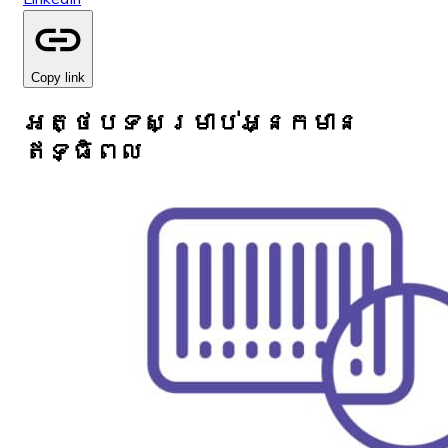
Copy link
អត្ថបទសម្រាប់អ្នកមាន
ឥទ្ធិពល