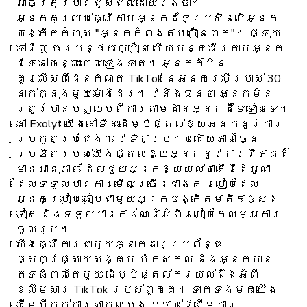
អាចត្រូវបានជួសជុលដោយរង់ចាំ។
អ្នក​គួរ​ឈប់​ធ្វើ​តាម​អ្នក​ដទៃ​ប្រសិន​បើ​អ្នក​
បង្កើត​កំហុស "អ្នក​កំពុង​តាម​លឿន​ពេក"។ ផ្ទុយ
ទៅវិញ ចូរបន្ថយល្បឿន ហើយបន្តដើរតាមអ្នក
ដទៃនៅចន្លោះពេលទៀងទាត់។ អ្នកក៏មិន
គួរលើសពីដែនកំណត់ TikTok នៃអ្នកប្រើប្រាស់ 30
នាក់ក្នុងមួយម៉ោងដែរ។ វានឹងធានាថា អ្នកមិន
ត្រូវបានបញ្ឈប់ពីការតាមដានអ្នកដ៏ទៃទៀតទេ។
នៅ Exolyt យើងនៅទីនេះដើម្បីផ្តល់ឱ្យអ្នកនូវការ
ប្រកួតប្រជែង។ វេទិកាប្រកបដោយភាពច្នៃ
ប្រឌិតរបស់យើងផ្តល់ឱ្យអ្នកនូវការវិភាគដ៏
មានអានុភាព ដែលជួយអ្នកឱ្យយល់ថាតើវីដេអូណា
ដែលទទួលបានការមើលច្រើនជាងគេ របៀបដែល
អ្នកប្រៀបធៀបជាមួយអ្នកបង្កើតមាតិកាផ្សេង
ទៀត និងទទួលបានការណែនាំអំពីរបៀបកែលម្អការ
ចូលរួម។
យើងធ្វើការជាមួយភ្នាក់ងារប្រព័ន្ធ
ផ្សព្វផ្សាយសង្គម ម៉ាកសកល និងអ្នកមាន
ឥទ្ធិពលតែមួយ ដើម្បីផ្តល់ការយល់ដឹងអំពី
ខ្លឹមសារ TikTok របស់ពួកគេ។ ទាក់ទងមកយើង
ដើម្បីកក់ការសាកល្បង ឬចាប់ផ្តើមការ