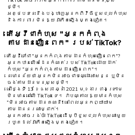
TikTok អាចរារាំងអ្នកពីការតាមដានមនុស្ស
ថ្មី។
អត្ថបទ​នេះ​នឹង​បង្ហាញ​អ្នក​ពី​វិធី​ជួសជុល​កំហុស
និង​ការពារ​មិន​ឱ្យ​វា​កើតឡើង​ម្តងទៀត។
តើអ្វីជាកំហុស "អ្នកកំពុង
តាមដានលឿនពេក" របស់ TikTok?
តើអ្វីទៅជា "អ្នកកំពុងតាមដានកំហុសលឿនពេក"?
អ្នកបានលើសដែនកំណត់របស់ TikTok ដោយដាក់
កំហុស "អ្នកកំពុងតាមដានលឿនពេក"។
នេះមានន័យថា អ្នកមិនអាចជាបណ្ដោះអាសន្ន ឬមិន
ចង់តាមដានមនុស្សថ្មី។
នៅថ្ងៃទី 13 ខែឧសភា ឆ្នាំ 2021 មុខងារខាងក្រោម
មិនមាននៅលើ TikTok ទេ។ វាបណ្តាលឱ្យមានកំហុស
"មិនអាចតាមដានគណនី" នៅពេលអ្នកព្យាយាម
តាមដាននរណាម្នាក់។
អ្នកអាចរង់ចាំ TikTok ដើម្បីជួសជុលកំហុសណាមួយ
រហូតដល់វាកើតឡើងម្តងទៀត។