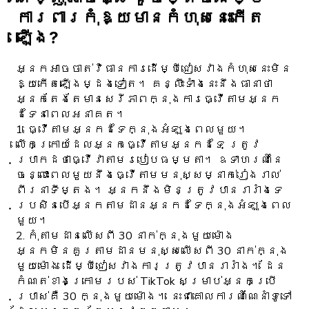
ការពារ​កុំ​ឱ្យ​មាន​កំហុស​នេះ​កើត
ឡើង?
អ្នក​អាច​ចាត់​វិធានការ​ដើម្បី​ជៀសវាង​កំហុស​នេះ​មិន​
ឱ្យ​កើត​ឡើង​ម្ដង​ទៀត។ គន្លឹះទាំងនេះនឹងធានាថា
អ្នកតែងតែមានសេរីភាពក្នុងការធ្វើតាមអ្នក
ដទៃនាពេលអនាគត។
1. ធ្វើតាមអ្នកដទៃក្នុងអំឡុងពេលមួយ។
លើកក្រោយដែលអ្នកធ្វើតាមអ្នកដទៃ ត្រូវ
ប្រាកដថាធ្វើវាតាមរបៀបធម្មតា។ ឧទាហរណ៍នៃ
ចន្លោះពេលមួយនឹងធ្វើតាមមនុស្សម្នាក់រៀងរាល់
ពីរនាទីម្តង។ អ្នក​នឹង​មិន​ត្រូវ​បាន​រារាំង​ទេ​
ប្រសិន​បើ​អ្នក​តាម​ដាន​អ្នក​ដទៃ​ក្នុង​អំឡុង​ពេល​
មួយ។
2. កុំតាមដានលើសពី 30 នាក់ក្នុងមួយម៉ោង
អ្នកមិនគួរតាមដានមនុស្សលើសពី 30 នាក់ក្នុង
មួយម៉ោង ដើម្បីជៀសវាងការត្រូវបានរារាំង។ ដែន
កំណត់ខាងក្រោមរបស់ TikTok សម្រាប់អ្នកប្រើ
ប្រាស់គឺ 30 ក្នុងមួយម៉ោង។ នេះជាគោលការណ៍ណែនាំទូទៅ