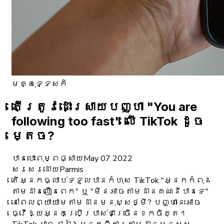
មគ្គុទ្ទេសក៍
តើត្រូវដោះស្រាយបញ្ហា "You are
following too fast" លើ TikTok ដូច
ម្តេច?
បានបោះពុម្ពផ្សាយ
May 07 2022
សរសេរដោយ
Parmis
តើអ្នកធ្លាប់ទទួលបានកំហុស TikTok "អ្នកកំពុង
តាមដានលឿនពេក" ឬ "មិនអាចតាមដានគណនីបានទេ"
នៅពេលព្យាយាមតាមដានមនុស្សថ្មី? បញ្ហានេះអាច
ធ្វើឱ្យអ្នកប្រើប្រាស់ជាច្រើនខកចិត្ត។