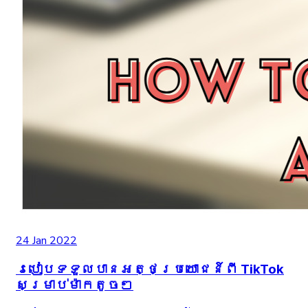
24 Jan 2022
របៀបទទួលបានអត្ថប្រយោជន៍ពី TikTok
សម្រាប់ម៉ាកតូចៗ