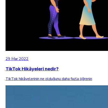
29 Mar 2022
TikTok Hikâyeleri nedir?
TikTok hikâyelerinin ne olduğunu daha fazla öğrenin