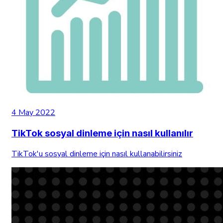
4 May 2022
TikTok sosyal dinleme için nasıl kullanılır
TikTok'u sosyal dinleme için nasıl kullanabilirsiniz