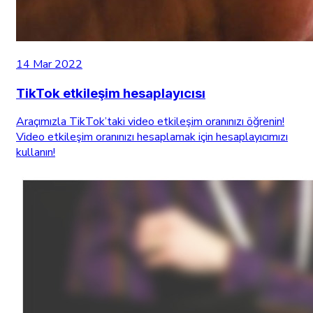
14 Mar 2022
TikTok etkileşim hesaplayıcısı
Araçımızla TikTok’taki video etkileşim oranınızı öğrenin!
Video etkileşim oranınızı hesaplamak için hesaplayıcımızı
kullanın!