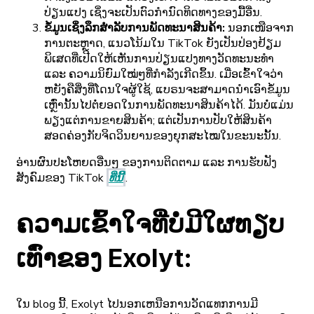
ປ່ຽນແປງ ເຊິ່ງຈະເປັນຕົວກຳນົດທິດທາງຂອງມື້ອື່ນ.
ຂໍ້ມູນເຊິ່ງລຶກສໍາລັບການພັດທະນາສິນຄ້າ:
ນອກເໜືອຈາກ
ການຕະຫຼາດ, ແນວໂນ້ມໃນ TikTok ຍັງເປັນປ່ອງຢ້ຽມ
ພິເສດທີ່ເປີດໃຫ້ເຫັນການປ່ຽນແປງທາງວັດທະນະທໍາ
ແລະ ຄວາມນິຍົມໃໝ່ໆທີ່ກໍາລັງເກີດຂຶ້ນ. ເມື່ອເຂົ້າໃຈວ່າ
ຫຍັງຄືສິ່ງທີ່ໂດນໃຈຜູ້ໃຊ້, ແບຣນຈະສາມາດນໍາເອົາຂໍ້ມູນ
ເຫຼົ່ານັ້ນໄປຕໍ່ຍອດໃນການພັດທະນາສິນຄ້າໄດ້. ມັນບໍ່ແມ່ນ
ພຽງແຕ່ການຂາຍສິນຄ້າ; ແຕ່ເປັນການປັບໃຫ້ສິນຄ້າ
ສອດຄ່ອງກັບຈິດວິນຍານຂອງຍຸກສະໄໝໃນຂະນະນັ້ນ.
ອ່ານຜົນປະໂຫຍດອື່ນໆ ຂອງການຕິດຕາມ ແລະ ການຮັບຟັງ
ສັງຄົມຂອງ TikTok
ທີ່ນີ້
.
ຄວາມເຂົ້າໃຈທີ່ບໍ່ມີໃຜທຽບ
ເທົ່າຂອງ Exolyt:
ໃນ blog ນີ້, Exolyt ໄປນອກເຫນືອການວັດແທກການມີ