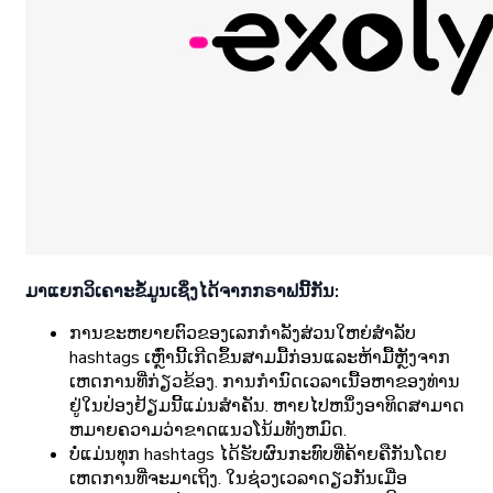
ມາແຍກວິເຄາະຂໍ້ມູນເຊິ່ງໄດ້ຈາກກຣາຟນີ້ກັນ:
ການຂະຫຍາຍຕົວຂອງເລກກໍາລັງສ່ວນໃຫຍ່ສໍາລັບ
hashtags ເຫຼົ່ານີ້ເກີດຂຶ້ນສາມມື້ກ່ອນແລະຫ້າມື້ຫຼັງຈາກ
ເຫດການທີ່ກ່ຽວຂ້ອງ. ການກໍານົດເວລາເນື້ອຫາຂອງທ່ານ
ຢູ່ໃນປ່ອງຢ້ຽມນີ້ແມ່ນສໍາຄັນ. ຫາຍໄປຫນຶ່ງອາທິດສາມາດ
ຫມາຍຄວາມວ່າຂາດແນວໂນ້ມທັງຫມົດ.
ບໍ່ແມ່ນທຸກ hashtags ໄດ້ຮັບຜົນກະທົບທີ່ຄ້າຍຄືກັນໂດຍ
ເຫດການທີ່ຈະມາເຖິງ. ໃນຊ່ວງເວລາດຽວກັນເມື່ອ