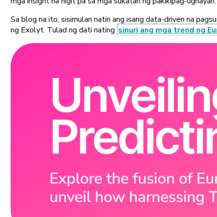
mga insight na higit pa sa mga sukatan ng pakikipag-ugnayan.
Sa blog na ito, sisimulan natin ang isang data-driven na pag
ng Exolyt. Tulad ng dati nating
sinuri ang mga trend ng Eu