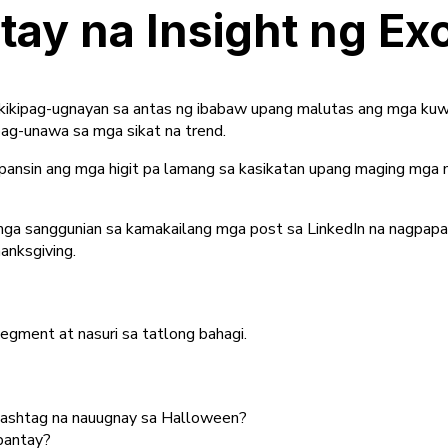
y na Insight ng Exo
akikipag-ugnayan sa antas ng ibabaw upang malutas ang mga kuw
pag-unawa sa mga sikat na trend.
g-pansin ang mga higit pa lamang sa kasikatan upang maging mga 
ga sanggunian sa kamakailang mga post sa LinkedIn na nagpapa
anksgiving.
egment at nasuri sa tatlong bahagi.
ashtag na nauugnay sa Halloween?
pantay?