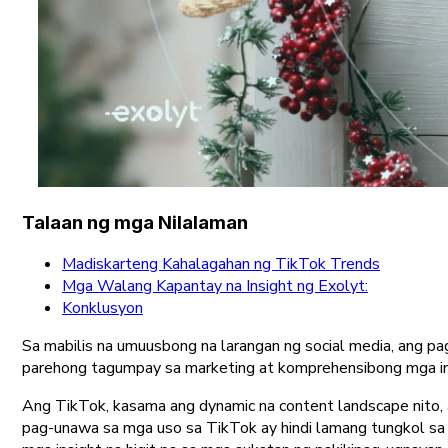
Talaan ng mga Nilalaman
Madiskarteng Kahalagahan ng TikTok Trends
Mga Walang Kapantay na Insight ng Exolyt:
Konklusyon
Sa mabilis na umuusbong na larangan ng social media, ang pa
parehong tagumpay sa marketing at komprehensibong mga in
Ang TikTok, kasama ang dynamic na content landscape nito, a
pag-unawa sa mga uso sa TikTok ay hindi lamang tungkol sa 