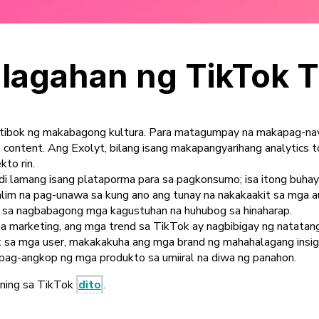
lagahan ng TikTok 
ibok ng makabagong kultura. Para matagumpay na makapag-navig
 content. Ang Exolyt, bilang isang makapangyarihang analytics t
kto rin.
i lamang isang plataporma para sa pagkonsumo; isa itong buhay
im na pag-unawa sa kung ano ang tunay na nakakaakit sa mga au
ti sa nagbabagong mga kagustuhan na huhubog sa hinaharap.
sa marketing, ang mga trend sa TikTok ay nagbibigay ng natata
sa mga user, makakakuha ang mga brand ng mahahalagang insight
 pag-angkop ng mga produkto sa umiiral na diwa ng panahon.
ening sa TikTok
dito
.