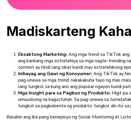
Madiskarteng Kaha
Eksaktong Marketing:
Ang mga trend sa TikTok ang t
ang kanilang mga estratehiya sa mga nagte-trending na
content ay hindi lang sikat kundi may estratehikong epe
Inihayag ang Gawi ng Konsyumer:
Ang TikTok ay hind
pag-unawa sa mga trend, nakakakuha tayo ng mas malal
lang tungkol sa kung ano ang popular ngayon kundi pa
Mga Insight para sa Pagbuo ng Produkto:
Higit pa 
umuusbong na kagustuhan. Sa pag-unawa sa tumatatak 
tungkol sa pagbebenta ng produkto; tungkol din ito sa
Basahin ang iba pang benepisyo ng Social Monitoring at List