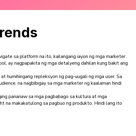
Trends
ate sa platform na ito, kailangang iayon ng mga marketer
ool, ay nagpapakita ng mga detalyeng dahilan kung bakit ang
 at humihingang repleksyon ng pag-uugali ng mga user. Sa
dience, na nagbibigay sa mga marketer ng kaalaman hindi
nging pananaw sa mga pagbabago sa kultura at mga
 na makakatulong sa pagbuo ng produkto. Hindi lang ito