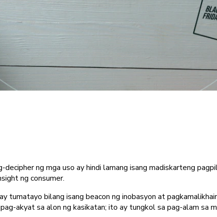
g-decipher ng mga uso ay hindi lamang isang madiskarteng pagpil
sight ng consumer.
y tumatayo bilang isang beacon ng inobasyon at pagkamalikhain.
pag-akyat sa alon ng kasikatan; ito ay tungkol sa pag-alam sa 