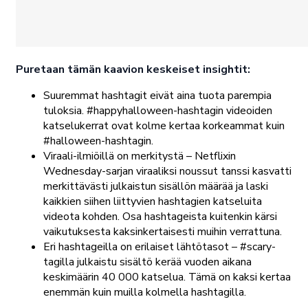
Puretaan tämän kaavion keskeiset insightit:
Suuremmat hashtagit eivät aina tuota parempia
tuloksia. #happyhalloween-hashtagin videoiden
katselukerrat ovat kolme kertaa korkeammat kuin
#halloween-hashtagin.
Viraali-ilmiöillä on merkitystä – Netflixin
Wednesday-sarjan viraaliksi noussut tanssi kasvatti
merkittävästi julkaistun sisällön määrää ja laski
kaikkien siihen liittyvien hashtagien katseluita
videota kohden. Osa hashtageista kuitenkin kärsi
vaikutuksesta kaksinkertaisesti muihin verrattuna.
Eri hashtageilla on erilaiset lähtötasot – #scary-
tagilla julkaistu sisältö kerää vuoden aikana
keskimäärin 40 000 katselua. Tämä on kaksi kertaa
enemmän kuin muilla kolmella hashtagilla.