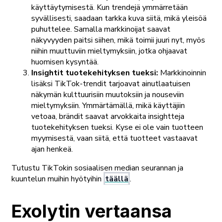
käyttäytymisestä. Kun trendejä ymmärretään
syvällisesti, saadaan tarkka kuva siitä, mikä yleisöä
puhuttelee. Samalla markkinoijat saavat
näkyvyyden paitsi siihen, mikä toimii juuri nyt, myös
niihin muuttuviin mieltymyksiin, jotka ohjaavat
huomisen kysyntää.
Insightit tuotekehityksen tueksi:
Markkinoinnin
lisäksi TikTok-trendit tarjoavat ainutlaatuisen
näkymän kulttuurisiin muutoksiin ja nouseviin
mieltymyksiin. Ymmärtämällä, mikä käyttäjiin
vetoaa, brändit saavat arvokkaita insightteja
tuotekehityksen tueksi. Kyse ei ole vain tuotteen
myymisestä, vaan siitä, että tuotteet vastaavat
ajan henkeä.
Tutustu TikTokin sosiaalisen median seurannan ja
kuuntelun muihin hyötyihin
täällä
.
Exolytin vertaansa