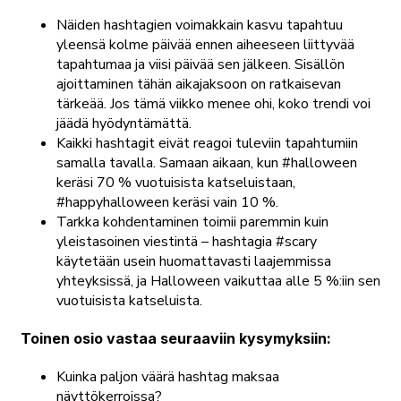
Näiden hashtagien voimakkain kasvu tapahtuu
yleensä kolme päivää ennen aiheeseen liittyvää
tapahtumaa ja viisi päivää sen jälkeen. Sisällön
ajoittaminen tähän aikajaksoon on ratkaisevan
tärkeää. Jos tämä viikko menee ohi, koko trendi voi
jäädä hyödyntämättä.
Kaikki hashtagit eivät reagoi tuleviin tapahtumiin
samalla tavalla. Samaan aikaan, kun #halloween
keräsi 70 % vuotuisista katseluistaan,
#happyhalloween keräsi vain 10 %.
Tarkka kohdentaminen toimii paremmin kuin
yleistasoinen viestintä – hashtagia #scary
käytetään usein huomattavasti laajemmissa
yhteyksissä, ja Halloween vaikuttaa alle 5 %:iin sen
vuotuisista katseluista.
Toinen osio vastaa seuraaviin kysymyksiin:
Kuinka paljon väärä hashtag maksaa
näyttökerroissa?