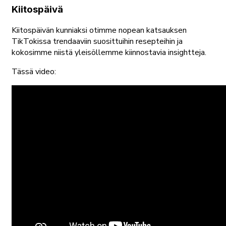
Kiitospäivä
Kiitospäivän kunniaksi otimme nopean katsauksen
TikTokissa trendaaviin suosittuihin resepteihin ja
kokosimme niistä yleisöllemme kiinnostavia insightteja.
Tässä video: