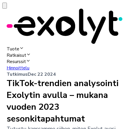
Tuote
Ratkaisut
Resurssit
Hinnoittelu
Tutkimus
Dec 22 2024
TikTok-trendien analysointi
Exolytin avulla – mukana
vuoden 2023
sesonkitapahtumat
Tutustu kanssamme siihen, miten Exolyt avasi