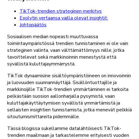
TikTok-trendien strateginen merkitys
Exolytin vertaansa vailla olevat insightit:
Johtopäätös
Sosiaalisen median nopeasti muuttuvassa
toimintaympäristössä trendien tunnistaminen ei ole vain
strateginen valinta, vaan välttämättömyys niille, jotka
tavoittelevat sekä markkinoinnin menestystä että
syvällistä kuluttajaymmärrystä.
TikTok dynaamisine sisältöympäristöineen on innovoinnin
ja luovuuden suunnannäyttäjä. Sisällöntuottajille ja
markkinoijille TikTok-trendien ymmärtäminen ei tarkoita
pelkästään suosion aallonharjalla pysymistä, vaan
kuluttajakäyttäytymisen syvällistä ymmärtämistä ja
sellaisten insightien tunnistamista, jotka menevät pelkkiä
sitoutumismittareita pidemmälle.
Tässä blogissa sukellamme datalähtöisesti TikTok-
trendien maailmaan ja tarkastelemme erityisesti vuoden