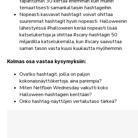
tapahtumat 30 kertaa enemmän kuin muihin
temaattisesti samankaltaisiin hashtageihin.
Nopeasti kasvavat hashtagit voivat ohittaa
suuremmat hashtagit hyvin nopeasti. Halloweenin
lähestyessä #halloween kerää nopeasti lisää
katselukertoja ja ohittaa #scary-hashtagin 50
miljardilla katselukerralla, kun #scary saavuttaa
saman tason vasta kuusi kuukautta myöhemmin.
Kolmas osa vastaa kysymyksiin:
Ovatko hashtagit, joilla on paljon
kokonaisnäyttökertoja, aina parempia?
Miten Netflixin Wednesday vaikutti koko
Halloween-hashtagien kenttään?
Onko hashtag-näyttöjen vertailutaso tärkeä?