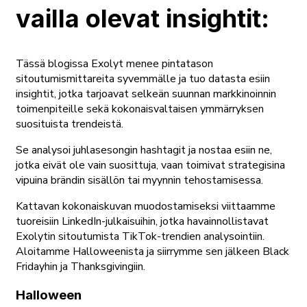
vailla olevat insightit:
Tässä blogissa Exolyt menee pintatason
sitoutumismittareita syvemmälle ja tuo datasta esiin
insightit, jotka tarjoavat selkeän suunnan markkinoinnin
toimenpiteille sekä kokonaisvaltaisen ymmärryksen
suosituista trendeistä.
Se analysoi juhlasesongin hashtagit ja nostaa esiin ne,
jotka eivät ole vain suosittuja, vaan toimivat strategisina
vipuina brändin sisällön tai myynnin tehostamisessa.
Kattavan kokonaiskuvan muodostamiseksi viittaamme
tuoreisiin LinkedIn-julkaisuihin, jotka havainnollistavat
Exolytin sitoutumista TikTok-trendien analysointiin.
Aloitamme Halloweenista ja siirrymme sen jälkeen Black
Fridayhin ja Thanksgivingiin.
Halloween