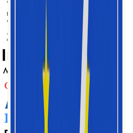
données au quotidien.
Des équipes du monde entier nous font
confiance
Adopté par des milliers de créateurs, d’agences et de
marques sur de nombreux marchés