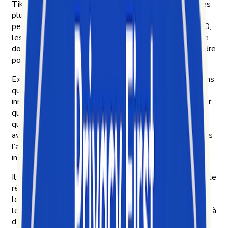
TikTok s’est imposée comme l’une des plateformes les
plus influentes au monde, plus vite que les outils
permettant de la décrypter n’ont pu évoluer. Dès 2020,
les formats vidéo courts redéfinissaient déjà la manière
dont la culture se diffuse — et nous voulions comprendre
pourquoi.
Exolyt a vu le jour à Helsinki cette année-là. Nous étions
quatre à travailler au sein d’un cabinet de conseil en
innovation, intrigués par TikTok et frustrés de constater
qu’aucune plateforme ne permettait de comprendre ce
qui y générait réellement de l’engagement. Nous en
avons donc créé une pour nos propres besoins. Puis nous
l’avons présentée à d’autres pour voir si elle les
intéressait eux aussi.
Ils l’ont fait. Les marques, pour comprendre ce qui compte
réellement pour leurs clients et suivre la dynamique de
leurs produits sur TikTok. Les agences, pour apporter à
leurs clients de véritables insights plutôt que de se fier à
des suppositions. Les chercheurs et les ONG, pour