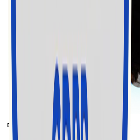
Exolyt in the News
Exolyt won “Best Social Media Monitoring