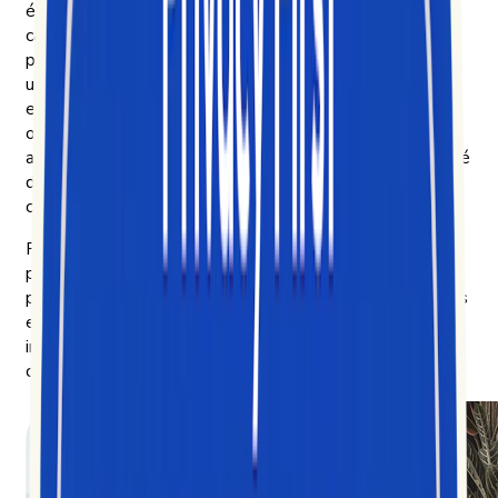
étudier la propagation des récits — y compris les
campagnes de désinformation que la plupart des
plateformes rendent difficiles à détecter. Les
universitaires, pour mener des recherches en
ethnographie numérique sur la culture au moment même
où elle se construit. Et les fonds d’investissement, qui
analysent les vidéos courtes comme un indicateur avancé
des prochaines évolutions des comportements
consommateurs.
Plus nous en apprenions, plus nous avions envie de
partager nos découvertes — et plus notre mission se
précisait : démocratiser l’accès aux données foisonnantes
et en évolution rapide des vidéos courtes, et les rendre
intelligibles à tous ceux qui cherchent à comprendre la
culture qui s’y construit.