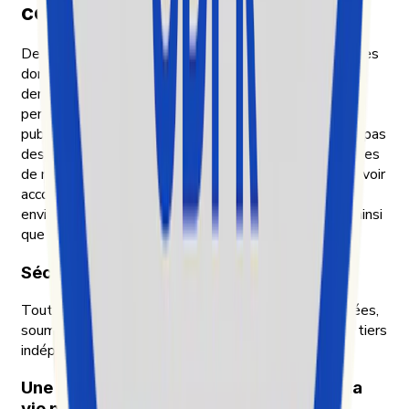
comme fondements
Deux principes guident la manière dont Exolyt traite les
données. Tout d’abord, nous n’oublions jamais que
derrière les contenus que nous analysons, il y a des
personnes : seules les publications et interactions
publiques sont prises en compte, jamais ce qui n’était pas
destiné à être public. Ensuite, nous traitons les données
de nos clients avec le même soin que nous voudrions voir
accordé aux nôtres. C’est ainsi que l’on nous a appris à
envisager les données en Finlande, et c’est toujours ainsi
que nous travaillons.
Sécurité et conformité
Toutes les données détenues par Exolyt sont chiffrées,
soumises à des contrôles d’accès et auditées par un tiers
indépendant.
Une approche axée sur la protection de la
vie privée