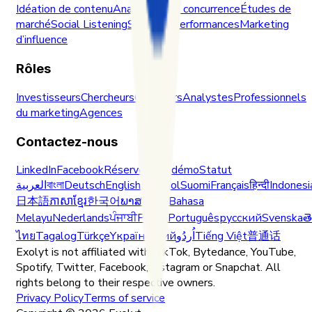
Idéation de contenu
Analyse de la concurrence
Études de
marché
Social Listening
Suivi des performances
Marketing
d’influence
Rôles
Investisseurs
Chercheurs
Créateurs
Analystes
Professionnels
du marketing
Agences
Contactez-nous
LinkedIn
Facebook
Réserver une démo
Statut
العربية
বাংলা
Deutsch
English
Español
Suomi
Français
हिन्दी
Indonesi
日本語
ភាសាខ្មែរ
한국어
ພາສາລາວ
Bahasa
Melayu
Nederlands
ਪੰਜਾਬੀ
Polski
Português
русский
Svenska
త
ไทย
Tagalog
Türkçe
Yкраїнський
اُردُو
Tiếng Việt
普通话
Exolyt is not affiliated with TikTok, Bytedance, YouTube,
Spotify, Twitter, Facebook, Instagram or Snapchat. All
rights belong to their respective owners.
Privacy Policy
Terms of service