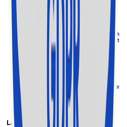
Software” in the 2025 MarTech Breakthrough
Awards
Prestigious International Annual Awards Program
Recognizes
Exolyt - TikTok Analytics & Social
Intelligence Platform
, as a
Standout Mar-Tech
solution in a highly competitive global market
Lisez l’article complet sur
www.globenewswire.com
Exolyt gets nominated among the top 10 for EY
Entrepreneur of the Year in Finland
Exolyt challenges big players in a global
market
by specialising in a new vertical and
highly
competitive space of the rapidly growing
TikTok social media market
Lisez l’article complet sur news.cision.com
La transparence et la confiance