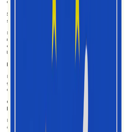
d’aller en profondeur.
Six ans de données issues des réseaux
sociaux. Une IA développée sur cette base.
Nous ne courons pas après chaque modèle lancé le
mardi. Nous utilisons l’IA qui fait ses preuves — pour
expliquer pourquoi un phénomène se produit, qui en est
le moteur et ce qui devrait suivre.
Le signal plutôt que le bruit.
Les likes et les abonnements ne vous apprennent pas
grand-chose. Nous mesurons comment les idées se
diffusent réellement et détaillons notre méthodologie.
Conçu pour celles et ceux qui font avancer
les choses.
Équipes en charge des marques, agences, chercheurs,
analystes. Conçu pour celles et ceux qui exploitent les