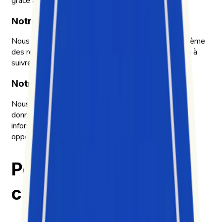
grâce à des insights actionnables.
Notre raison d’être
Nous aidons les entreprises à décrypter un écosystème
des réseaux sociaux en constante évolution, difficile à
suivre, à analyser et à transformer en actions.
Notre approche
Nous rendons accessibles d’immenses volumes de
données sociales chaotiques en les transformant en
informations simples et exploitables, révélant les
opportunités que les entreprises laissent passer.
Pourquoi nous avons
créé Exolyt