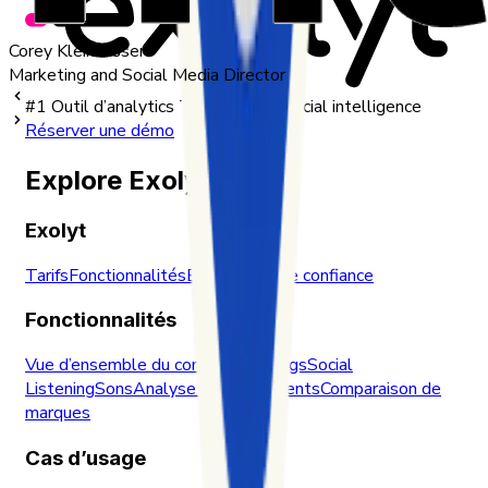
Corey Kleinsasser
Marketing and Social Media Director
#1 Outil d’analytics TikTok et de social intelligence
Réserver une démo
Explore Exolyt
Exolyt
Tarifs
Fonctionnalités
Blog
Centre de confiance
Fonctionnalités
Vue d’ensemble du compte
Hashtags
Social
Listening
Sons
Analyse des sentiments
Comparaison de
marques
Cas d’usage