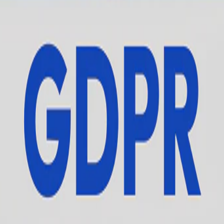
i, sade ve aksiyona dönüştürülebilir içgörülere dönüştürerek şirketl
t
e world faster than the tools to understand it could keep up. 
ing at an innovation consultancy, curious about TikTok and frust
en we put it in front of other people to see if they wanted it to
are about and how their products move on TikTok. Agencies, to br
ncluding disinformation campaigns most platforms make hard to s
 leading indicator of where consumer behavior is heading next.
he clearer the mission got: democratize the chaotic, fast-movin