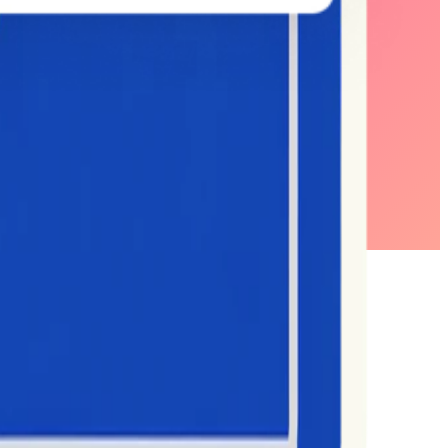
ir TikTok analitiği ve sosyal medya istihbaratı
asına yardımcı oluyoruz