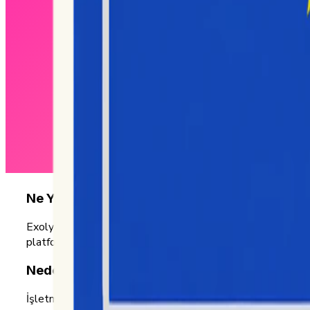
Ne Yapıyoruz
Exolyt, işletmelerin aksiyona dönüştürülebilir içgörülerle p
platformudur.
Nedenimiz
İşletmelerin, takip etmesi, analiz etmesi ve aksiyona dönü