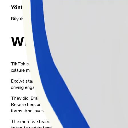
Yöntemimiz
Büyük hacimli ve dağınık sosyal verileri herkesin erişebileceğ
Why we built Exoly
TikTok became one of the most influential platforms in th
culture moves — and we wanted to know why.
Exolyt started in Helsinki that year. Four of us were work
driving engagement on it. So we built one for ourselves. Th
They did. Brands, to learn what their customers actually c
Researchers and NGOs, to study how narratives spread — i
forms. And investment funds, reading short-form video as a
The more we learned, the more we wanted to share — and t