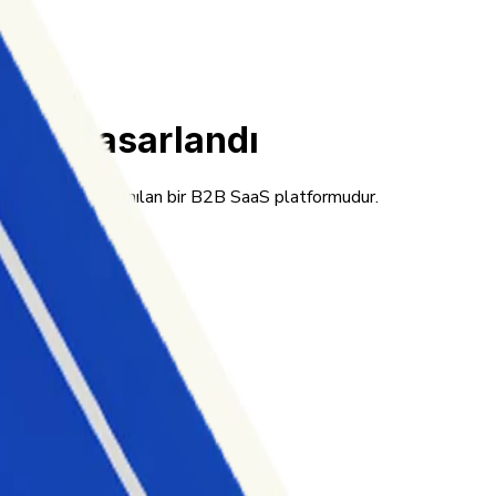
 için tasarlandı
 anlamak için kullanılan bir B2B SaaS platformudur.