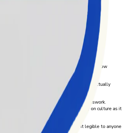
erin kaçırdığı fırsatları görünür kılıyoruz.
By 2020, short-form video was already reshaping how
rated that no platform could explain what was actually
o.
ing their clients real insight instead of guesswork.
ee. Academics, to do digital ethnography on culture as it
g data of short-form video, and make it legible to anyone