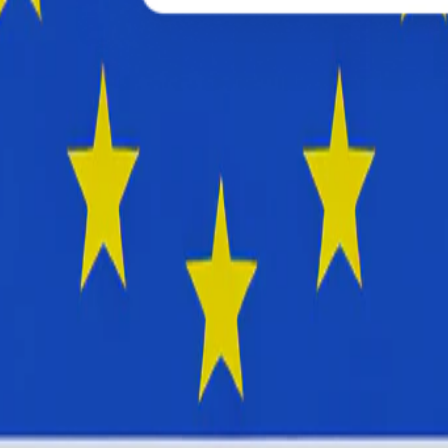
erformansı, hedef kitleleri ve trendleri anlamasına yardımcı olan b
ştürmesi zor olan hızla değişen sosyal medya ekosistemini anlam