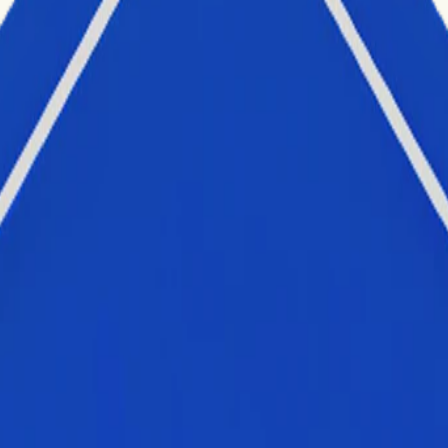
i ve sosyal medya istihbaratı
ılar tarafından dünya çapında TikTok performansını ve trendlerini