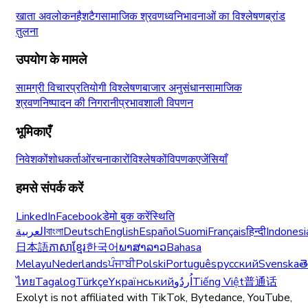
खाता अवलोकन
हैशटैग
सामाजिक श्रवण
ध्वनि
भावनाओं का विश्लेषण
ब्रांड
तुलना
उपयोग के मामले
सामग्री विचार
प्रतियोगी विश्लेषण
बाजार अनुसंधान
सामाजिक
श्रवण
निष्पादन की निगरानी
प्रभावशाली विपणन
भूमिकाएँ
निवेशकों
शोधकर्ताओं
रचनाकारों
विश्लेषकों
विपणक
एजेंसियाँ
हमसे संपर्क करें
LinkedIn
Facebook
डेमो बुक करें
स्थिति
العربية
বাংলা
Deutsch
English
Español
Suomi
Français
हिन्दी
Indonesi
日本語
ភាសាខ្មែរ
한국어
ພາສາລາວ
Bahasa
Melayu
Nederlands
ਪੰਜਾਬੀ
Polski
Português
русский
Svenska
త
ไทย
Tagalog
Türkçe
Yкраїнський
اُردُو
Tiếng Việt
普通话
Exolyt is not affiliated with TikTok, Bytedance, YouTube,