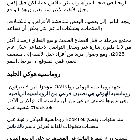
تاريخيا في صحة المرأة، ولم تكن تناقَش علنا، لكن جيل إكس
وجيل الألفية الأكبر سنا يغيرون هذا الواقع.
يتجه الناس إلى بعضهم البعض لمناقشة الأعراض، والمكملات،
والمنتجات، وشبكات الدعم التي يمكن أن تساعد.
مجتمع مرحلة ما قبل انقطاع الطمث واسع النطاق (رصدنا أكثر
من 1.3 مليون إشارة عبر وسائل التواصل الاجتماعي خلال عام
2025)، ومع وصول مزيد من أفراد جيل الألفية إلى منتصف
العمر، فمن المتوقع أن يواصل النمو.
رومانسية هوكي الجليد
تشهد رومانسية الهوكي رواجًا لافتًا مؤخرًا. لمن لا يعرفون،
رومانسية الهوكي هي تصنيف فرعي من الرومانسية الرياضية
،
وهي بدورها تصنيف فرعي من الرومانسية، النوع الأدبي الأكثر
شعبية على #booktok.
رومانسية الهوكي رائجة على BookTok منذ سنوات، وتضمّ
.
معجبات شغوفات للغاية يُعرَفن باسم
باك بانيز
السبب وراء القفزة الهائلة في المشاهدات على الرسم البياني