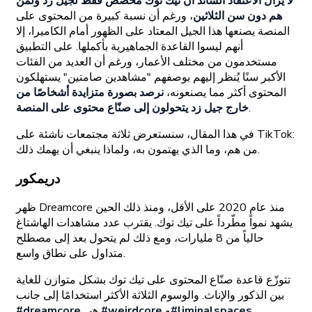
لا يزال الاعتقاد السائد أن تيك توك مخصّص فقط لجيل زد ولمن
هم دون سن الثلاثين
، ورغم أن نسبة كبيرة من المحتوى على
المنصة يصنعها هذا الجيل المعتاد على الظهور أمام الكاميرا، إلا
أنهم ليسوا القاعدة الجماهيرية بأكملها. على التطبيق
مستخدمون من مختلف الأعمار، ورغم أن العديد من الفئات
الأكبر سنًا يُنظر إليهم بوصفهم "مشاهدين صامتين" يستهلكون
المحتوى أكثر مما يصنعونه،
نرصد بصورة متزايدة أشخاصًا من
.
خارج جيل زد يتحولون إلى صنّاع محتوى على المنصة
في هذا المقال، سنستعرض ثلاثة مجتمعات ناشئة على TikTok:
من هم، وما الذي يهتمون به، ولماذا ينبغي أن يهمك ذلك.
دريمكور
ظهر Dreamcore منذ عام 2020 على الأقل، ومنذ ذلك الحين
يشهد نمواً مطّرداً على تيك توك. يقترب عدد مشاهدات الهاشتاغ
حالياً من 8 مليارات، ومع ذلك لم يتحول بعد إلى مصطلح
متداول على نطاق واسع.
تتوزّع قاعدة صنّاع المحتوى على تيك توك بشكل متوازن للغاية
بين الذكور والإناث. والوسوم الثلاثة الأكثر استخدامًا إلى جانب
#liminalspaces
و
#weirdcore
هي
#dreamcore