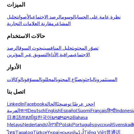
الميزات
نظرة عامة على الحساب
الوسوم
الرصد الاجتماعي
الأصوات
تحليل
المشاعر
مقارنة العلامات التجارية
حالات الاستخدام
تصوّر المحتوى
تحليل المنافسين
بحوث السوق
الرصد
الاجتماعي
مراقبة الأداء
التسويق عبر المؤثرين
الأدوار
المستثمرون
الباحثون
صنّاع المحتوى
المحللون
المسوّقون
الوكالات
اتصل بنا
احجز عرضًا توضيحيًا
الحالة
Facebook
LinkedIn
Indonesi
हिन्दी
Français
Suomi
Español
English
Deutsch
বাংলা
العربية
日本語
ភាសាខ្មែរ
한국어
ພາສາລາວ
Bahasa
Melayu
Nederlands
ਪੰਜਾਬੀ
Polski
Português
русский
Svenska
త
普通话
Tiếng Việt
اُردُو
Yкраїнський
Türkçe
Tagalog
ไทย