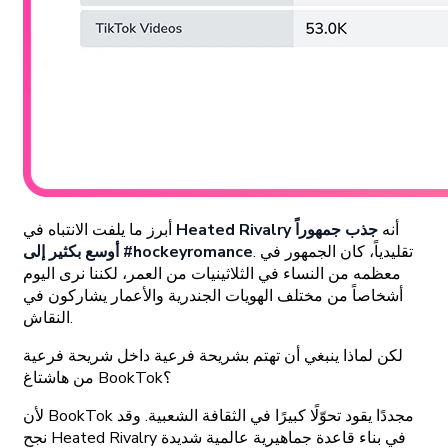
أنه
جذب جمهوراً
Heated Rivalry
أبرز ما يلفت الانتباه في
. تقليدياً، كان الجمهور في
أوسع بكثير إلى #hockeyromance
معظمه من النساء في الثلاثينيات من العمر، لكننا نرى اليوم
أشخاصاً من مختلف الهويات الجندرية والأعمار يشاركون في
النقاش.
لكن لماذا ينبغي أن تهتم بشريحة فرعية داخل شريحة فرعية
من هاشتاغ BookTok؟
لأن BookTok مجددًا يقود تحوّلًا كبيرًا في الثقافة الشعبية. وقد
نجح Heated Rivalry في بناء قاعدة جماهيرية عالمية شديدة