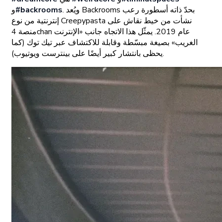
. ويُعد Backrooms بحدّ ذاته أسطورة رعب
#backrooms
و
إنترنتية من نوع Creepypasta نشأت من خيط نقاش على
منصة 4chan عام 2019. يمثّل هذا الاتجاه جانب «الإنترنت
الغريب» بصيغة مبسّطة وقابلة للاكتشاف عبر تيك توك (كما
يحظى بانتشار كبير أيضًا على بينترست ويوتيوب).